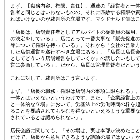
まず、【職務内容、権限、責任】。通達の「経営者と一
営者と同じとはいわないものの、それに匹敵する権限や
ればいけないのが裁判所の立場です。マクドナルド側は
「店長は、店舗責任者としてアルバイトの従業員の採用
の決定をしている」。店にとって一番大事な「販売促進
等について権限を持っている」。それから「会社の営業
した店舗運営を遂行すべき立場にある」。「店長は店長
としてどういう店舗運営をしていくか』の話し合いもし
営に参画している」。だから、店長は管理監督者だとい
これに対して、裁判所はこう言います。
まず、「店長の職務・権限は店舗内の事項に限られる」
一体とはいえないというわけです。また、「企業経営上
と一体的な立場』において、労基法上の労働時間の枠を
ることを要請されてもやむを得ないといえるような重要
されているとは認められない」。
店長会議に関しても、「その場は、実は本部が決めたこ
だけで、店長から意見できるような議論の場ではない」