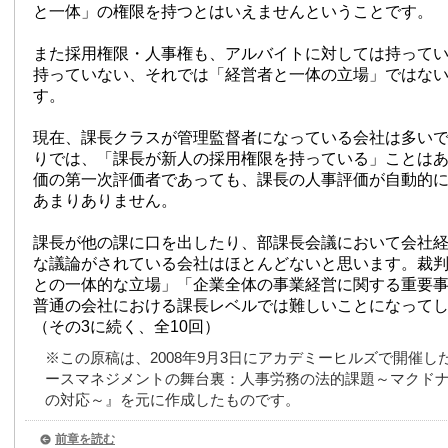
と一体」の権限を持つとはいえませんということです。
また採用権限・人事権も、アルバイトに対しては持って
持っていない、それでは「経営者と一体の立場」ではな
す。
現在、課長クラスが管理監督者になっている会社は多い
りでは、「課長が新人の採用権限を持っている」ことは
価の第一次評価者であっても、課長の人事評価が自動的
あまりありません。
課長が他の課に口を出したり、部課長会議において会社
な議論がされている会社はほとんどないと思います。裁
との一体的な立場」「企業全体の事業経営に関する重要
普通の会社における課長レベルでは難しいことになって
（その3に続く、全10回）
※この原稿は、2008年9月3日にアカデミーヒルズで開催し
ースマネジメントの舞台裏：人事労務の法的課題～マクド
の対応～』を元に作成したものです。
前章を読む