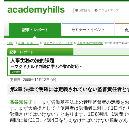
お問合せ
アクセスマップ
記事・レポート
セミナー・イベント
会
TOP
>
記事・レポート
>
オピニオンアーカイブ
>
人事労務の法的課題
第2章 法律で明
記事・レポート
人事労務の法的課題
～マクドナルド判決に学ぶ企業の対応～
その他
更新日 : 2008年12月12日
(金)
第2章 法律で明確には定義されていない監督責任者と
高谷知佐子：
まず労働基準法上の管理監督者の定義をお
す。まず大前提として「使用者は労働者に対して1日当た
労働させてはいけない」とあります。1日8時間、1週間で
週間に最低1日、4週4日を与えなければいけない規制があ