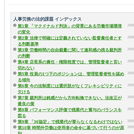
人事労務の法的課題 インデックス
20
第1章 「マクドナルド判決」の背景にある労働市場環境
の変化
20
第2章 法律で明確には定義されていない監督責任者とす
る判断基準
20
第3章 労働時間の自由裁量に関して違和感の残る裁判所
の判断
20
第4章 店長系の責任・権限程度では、管理監督者と言い
切れない
20
第5章 役員の1つ下のポジションは、管理監督者性を認め
る傾向
20
第6章 今の法制度には選択肢がなくフレキシビリティに
欠ける
20
第7章 裁判所は鈍感だから方向転換できない。法改正が
最良の策
20
第8章 パフォーマンス評価で残業代と賞与のバランスを
図る
20
第9章 「36協定」で残業代が要らなくなるわけではない
20
第10章 時間外労働は使用者の命令に基づいて行うのが原
則