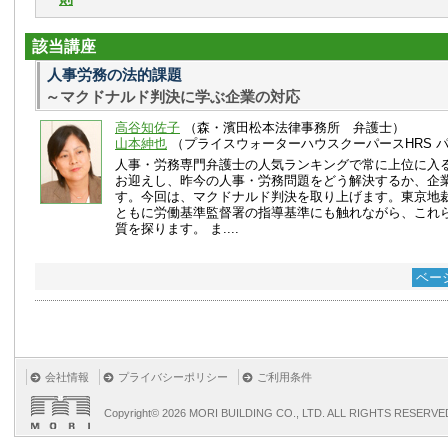
該当講座
人事労務の法的課題
～マクドナルド判決に学ぶ企業の対応
高谷知佐子
（森・濱田松本法律事務所 弁護士）
山本紳也
（プライスウォーターハウスクーパースHRS 
人事・労務専門弁護士の人気ランキングで常に上位に入
お迎えし、昨今の人事・労務問題をどう解決するか、企
す。今回は、マクドナルド判決を取り上げます。東京地
ともに労働基準監督署の指導基準にも触れながら、これ
質を探ります。 ま....
ベー
会社情報
プライバシーポリシー
ご利用条件
Copyright©
2026 MORI BUILDING CO., LTD. ALL RIGHTS RESERVE