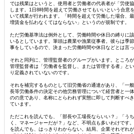
では残業はというと、使用者と労働者の代表者が「労使
します。1日8時間を超えて労働させてもいいという合意
いて残業が行われます。「時間を超えて労働した場合、最
増賃金を払わなくてはならない」というのが規制です。
ただ労働基準法は例外として、労働時間や休日の縛りに
いるとしています。筆頭は農業や漁業従事者。彼らは季
事をしているので、決まった労働時間や休日などとは言
それと同列に、管理監督者のグループがいます。ところ
管理監督者は「労働者を監督し、または管理する者」と
り定義されていないのです。
それを補完するものとして旧労働省の通達があり、「一
長等労働条件の決定その他労務管理について経営者と一
のの意であり、名称にとらわれず実態に即して判断すべ
ています。
ただこれを読んでも、「部長や工場長ならいい？」「う
く、マネージャーだが？」など、不明点も多いわけです
を読んでも、はっきりわからない。結局、企業それぞれ