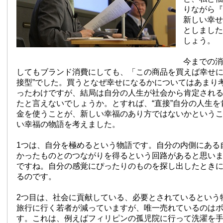
りながら『
新しい幸せ
としました
しょう。
今までの消
してもブランド消費にしても、「この商品を買えば幸せに
接型”でした。買うとなぜ幸せになるかについてはあまり
ったわけですが、結局は自分の人生が社会から肯定され
たと言えないでしょうか。とすれば、“直接”自分の人生
金を使うことが、新しい幸福のあり方ではないかというこ
い幸福の物語を考えました。
1つは、自分を極めるという物語です。自分の内側にある
かったものとのつながりを得るという回路があると思い
ですね。自分の感覚にぴったりのものを探し出したとき
るのです。
2つ目は、社会に貢献している、必要とされているという
旅行に行く若者が減っていますが、唯一売れているのは
す。これは、例えばフィリピンの孤児院に行って洗濯を