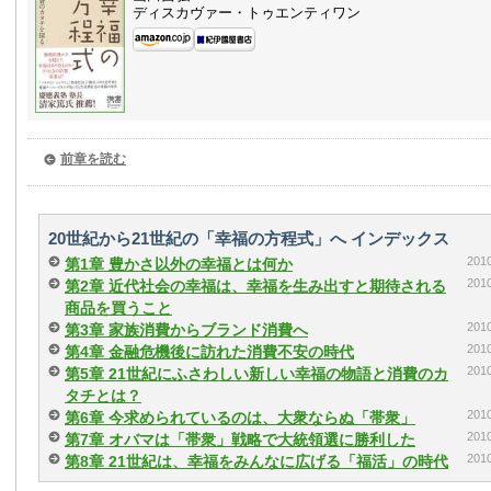
ディスカヴァー・トゥエンティワン
前章を読む
20世紀から21世紀の「幸福の方程式」へ インデックス
20
第1章 豊かさ以外の幸福とは何か
20
第2章 近代社会の幸福は、幸福を生み出すと期待される
商品を買うこと
20
第3章 家族消費からブランド消費へ
20
第4章 金融危機後に訪れた消費不安の時代
20
第5章 21世紀にふさわしい新しい幸福の物語と消費のカ
タチとは？
20
第6章 今求められているのは、大衆ならぬ「帯衆」
20
第7章 オバマは「帯衆」戦略で大統領選に勝利した
20
第8章 21世紀は、幸福をみんなに広げる「福活」の時代