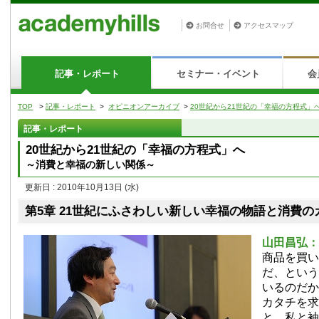
お問合せ
アクセスマップ
記事・レポート
セミナー・イベント
会
TOP
>
記事・レポート
>
オピニオンアーカイブ
>
20世紀から21世紀の「幸福の方程式」
記事・レポート
20世紀から21世紀の「幸福の方程式」へ
～消費と幸福の新しい関係～
更新日 : 2010年10月13日
(水)
第5章 21世紀にふさわしい新しい幸福の物語と消費の
山田昌弘
商品を買い
だ、という
いるのだか
カタチを求
と、私と袖