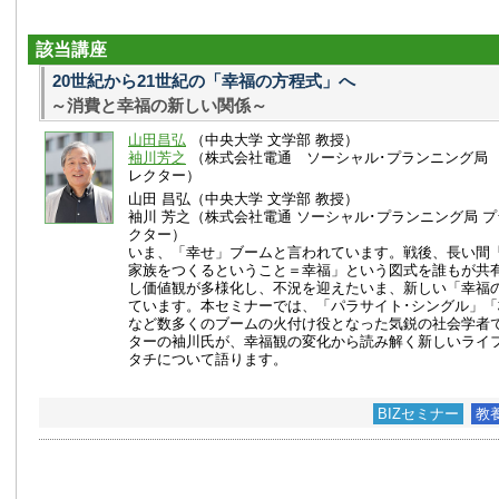
該当講座
20世紀から21世紀の「幸福の方程式」へ
～消費と幸福の新しい関係～
山田昌弘
（中央大学 文学部 教授）
袖川芳之
（株式会社電通 ソーシャル･プランニング局
レクター）
山田 昌弘（中央大学 文学部 教授）
袖川 芳之（株式会社電通 ソーシャル･プランニング局 
クター）
いま、「幸せ」ブームと言われています。戦後、長い間
家族をつくるということ＝幸福」という図式を誰もが共
し価値観が多様化し、不況を迎えたいま、新しい「幸福
ています。本セミナーでは、「パラサイト･シングル」
など数多くのブームの火付け役となった気鋭の社会学者
ターの袖川氏が、幸福観の変化から読み解く新しいライ
タチについて語ります。
BIZセミナー
教