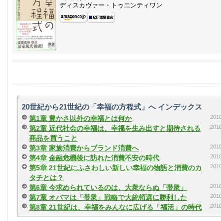
ディスカヴァー・トゥエンティワン
20世紀から21世紀の「幸福の方程式」へ インデックス
20
第1章 豊かさ以外の幸福とは何か
20
第2章 近代社会の幸福は、幸福を生み出すと期待される
商品を買うこと
20
第3章 家族消費からブランド消費へ
20
第4章 金融危機後に訪れた消費不安の時代
20
第5章 21世紀にふさわしい新しい幸福の物語と消費のカ
タチとは？
20
第6章 今求められているのは、大衆ならぬ「帯衆」
20
第7章 オバマは「帯衆」戦略で大統領選に勝利した
20
第8章 21世紀は、幸福をみんなに広げる「福活」の時代