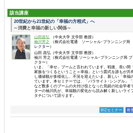
該当講座
20世紀から21世紀の「幸福の方程式」へ
～消費と幸福の新しい関係～
山田昌弘
（中央大学 文学部 教授）
袖川芳之
（株式会社電通 ソーシャル･プランニング局
レクター）
山田 昌弘（中央大学 文学部 教授）
袖川 芳之（株式会社電通 ソーシャル･プランニング局 
クター）
いま、「幸せ」ブームと言われています。戦後、長い間
家族をつくるということ＝幸福」という図式を誰もが共
し価値観が多様化し、不況を迎えたいま、新しい「幸福
ています。本セミナーでは、「パラサイト･シングル」
など数多くのブームの火付け役となった気鋭の社会学者
ターの袖川氏が、幸福観の変化から読み解く新しいライ
タチについて語ります。
BIZセミナー
教