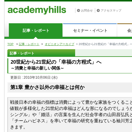
お問合せ
アクセスマップ
記事・レポート
セミナー・イベント
会
TOP
>
記事・レポート
>
オピニオンアーカイブ
> 20世紀から21世紀の「幸福の方程式」
記事・レポート
20世紀から21世紀の「幸福の方程式」へ
～消費と幸福の新しい関係～
更新日 : 2010年10月06日
(水)
第1章 豊かさ以外の幸福とは何か
戦後日本の幸福の指標は消費によって豊かな家族をつくるこ
値観が多様化した21世紀の幸福はどんな形になるのでしょう
シングル」や「婚活」の言葉を生んだ社会学者の山田昌弘氏
「チームハピネス」を率いて幸福の研究を重ねている袖川芳
きます。