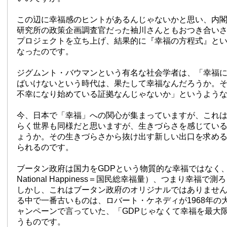
この辺に幸福感のヒントがあるんじゃないかと思い、内
研究所の政策企画調査官だった袖川さんともおつき合い
プロジェクトを立ち上げ、結果的に『幸福の方程式』と
なったのです。
ジグムント・バウマンという有名な社会学者は、「幸福
ばいけないという時代は、果たして幸福なんだろうか。
不幸になり始めている証拠なんじゃないか」というよう
今、日本で「幸福」への関心が集まっていますが、これ
らく世界も同様だと思いますが、生きづらさを感じてい
ょうか。その生きづらさから抜け出す新しい出口を求め
られるのです。
ブータン政府は国力をGDPという物質的な幸福ではなく、GN
National Happiness＝国民総幸福量）、つまり幸福
しかし、これはブータン政府のオリジナルではありませ
る中で一番古いものは、ロバート・ケネディが1968年の
ャンペーンで言っていた、「GDPじゃなくて幸福を最大
うものです。