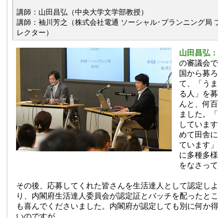
講師：山田昌弘（中央大学文学部教授）
講師：袖川芳之（株式会社電通 ソーシャル･プランニング局 
レクター）
山田昌弘
の審議会で
国から募ろ
て、「うま
る人」を募
んと、何百
ました。「
しています
めて田舎に
ています」
に多種多様
をなさって
その後、応募してくれた皆さんを生活達人として認定し
り、内閣府生活達人委員会が認定証とバッチを配ったと
も喜んでくださいました。内閣府が認定しても別に何か
いのですが。