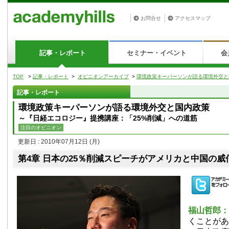
お問合せ
アクセスマップ
記事・レポート
セミナー・イベント
会
TOP
>
記事・レポート
>
オピニオンアーカイブ
>
環境政策キーパーソンが語る環境外交と
記事・レポート
環境政策キーパーソンが語る環境外交と国内政策
～『日経エコロジー』提携講座：「25%削減」への道筋
注目のオピニオン
更新日 : 2010年07月12日
(月)
第4章 日本の25％削減スピーチがアメリカと中国の
福山哲郎
くことがあ