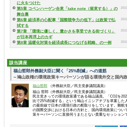
に火をつけた
20
第5章 コペンハーゲン合意「take note（留意する）」の
舞台裏
20
第6章 経済界の心配事「国際競争力の低下」は政策で払
拭する
20
第7章 「環境に優しく、豊かさを享受できる街づくり」
が日本再浮上のカギ
20
第8章 温暖化対策を経済成長につなげる戦略、の一例
該当講座
福山哲郎外務副大臣に聞く「25%削減」への道筋
～鳩山政権の環境政策キーパーソンが語る環境外交と国内
福山哲郎
（外務副大臣／民主党参議院議員）
福山 哲郎（外務副大臣／民主党参議院議員）
民主党きっての環境政策通である福山議員。「CO2を2020
比で25%削減する」という鳩山イニシアチブを草案した
の最前線で日本の環境行政の舵取りをしています。難航
の国際交渉における日本の方針と、国内環境政策につい
策キーパーソンに直接伺うまたとない貴重なセッション