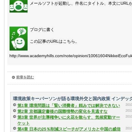
メールソフトが起動し、件名にタイトル、本文にURL
ブログに書く
この記事のURLはこちら。
http://www.academyhills.com/note/opinion/10061604NikkeiEcoFu
前章を読む
環境政策キーパーソンが語る環境外交と国内政策 インデッ
20
第1章 環境問題は「賢い消費者」頼みでは解決できない
20
第2章 京都議定書後の国際情勢の変化を見逃すな
20
第3章 世界が主導権争いに火花を散らす、気候変動マー
ケット
20
第4章 日本の25％削減スピーチがアメリカと中国の威信