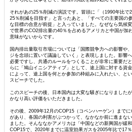
それがあの25％削減の演説です。冒頭に「（1990年比で2
25％削減を目指す」と言ったあと、「すべての主要国の
な目標の合意が前提」と入っていました。なぜなら気候変
で世界のCO2排出量の40％を占めるアメリカと中国が加
意味がないからです。
国内排出量取引市場については「国際競争力への影響や
ジを念頭に置いて議論していく」と表現しました。影響
必要ですし、共通のルールをつくることが非常に重要だ
らに「鳩山イニシアティブ」として、途上国に対する資
によって、途上国を何とか参加の枠組みに入れたい、と
スピーチでした。
このスピーチの後、日本国内は大変な騒ぎになりました
かなり高い評価をいただきました。
その後、2009年12月のCOP15（コペンハーゲン）まで
があり、各国の利害がぶつかって、なかなか前に進まな
ました。そんななかアメリカは「中国などの新興国が緩
COP15で、2020年までに温室効果ガスを2005年比で1