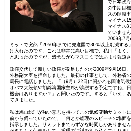
で日本政府
の中期目標
スの削減率
マイナス15
マイナス8
ていません
2009年7
ミットで突然「2050年までに先進国で80％以上削減す
け入れたのです。これは非常に高い目標で、私は「よく
と思ったのですが、残念ながらマスコミではあまり報道
政権交代して新しい政権が発足したのが2009年9月16日
外務副大臣を拝命しました。最初の仕事として、外務省
局長に電話しました。「（9月）22日に開かれる国連気
オバマ大統領や胡錦濤国家主席が演説する予定ですね。
機会はありますか？」と聞いたのです。すると「いえ、
てきました。
私は鳩山総理が強い意志を持ってこの気候変動サミット
前から伺っていたので、「何とか総理のスピーチの場面
指示しました。サミットまでわずかな時間しかありませ
がきちんと仕事をして、総理の演説を組み込んでくれま