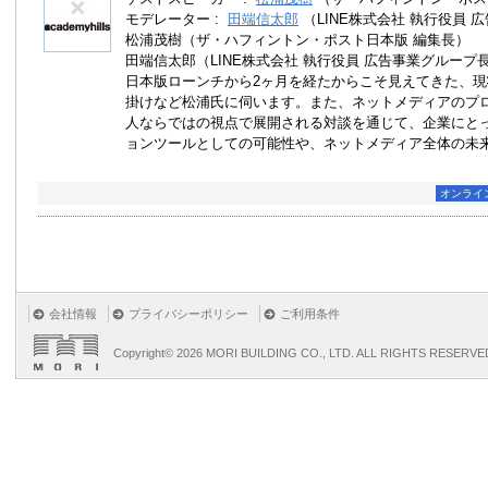
モデレーター :
田端信太郎
（LINE株式会社 執行役員 
松浦茂樹（ザ・ハフィントン・ポスト日本版 編集長）
田端信太郎（LINE株式会社 執行役員 広告事業グループ
日本版ローンチから2ヶ月を経たからこそ見えてきた、
掛けなど松浦氏に伺います。また、ネットメディアのプ
人ならではの視点で展開される対談を通じて、企業にと
ョンツールとしての可能性や、ネットメディア全体の未
オンライ
会社情報
プライバシーポリシー
ご利用条件
Copyright©
2026 MORI BUILDING CO., LTD. ALL RIGHTS RESERVE