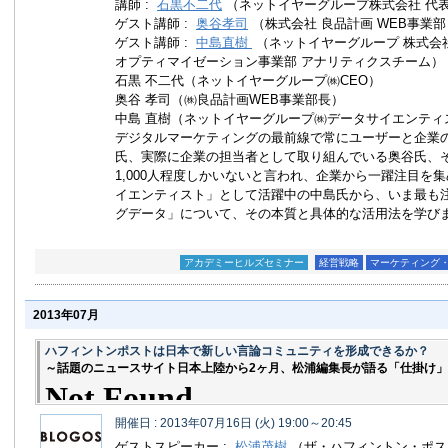
講師 :
石黒不二代
（ネットイヤーグループ株式会社 代表
ゲスト講師 :
奥谷孝司
（株式会社 良品計画 WEB事業部
ゲスト講師 :
中島直樹
（ネットイヤーグループ 株式会
オプティマイゼーション事業部 アナリティクスチーム）
石黒 不二代（ネットイヤーグループ㈱CEO）
奥谷 孝司（㈱良品計画WEB事業部長）
中島 直樹（ネットイヤーグループ㈱データサイエンティ
デジタルマーケティングの最前線で常にユーザーと企業
氏、実際に企業の担当者として取り組んでいる奥谷氏、
1,000人程度しかいないと言われ、企業から一躍注目を
イエンティスト」として活躍中の中島氏から、いま最も
グデータ」について、その本質と具体的な活用法を学び
アカデミーヒルズセミナー
経営戦略
マーケティング・
2013年07月
ハフィントンポストは日本で新しい言論コミュニティを形成できるか？
～話題のニュースサイト日本上陸から2ヶ月、松浦編集長が語る「仕掛け
開催日 : 2013年07月16日 (火) 19:00～20:45
ゲストスピーカー :
松浦茂樹
（ザ・ハフィントン・ポス