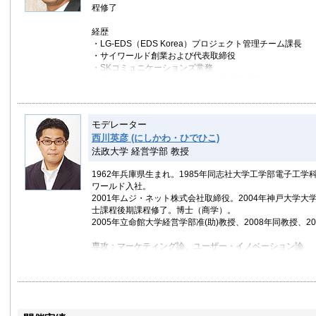
程修了
経歴
・LG-EDS（EDS Korea）プロジェクト管理チーム課長
・サイワールド創業および代表取締役
・SKコミュニケーションズ常務
・現在、サイワールド・ジャパン代表取締役
モデレーター
西川英彦 (にしかわ・ひでひこ)
法政大学 経営学部 教授
1962年兵庫県生まれ。1985年同志社大学工学部電子工
ワールド入社。
2001年ムジ・ネット株式会社取締役。2004年神戸大学大
士課程後期課程修了。博士（商学）。
2005年立命館大学経営学部准(助)教授、2008年同教授、2
専攻：マーケティング論、ユーザー・イノベーション論
主な著作：『１からの商品企画』（共編著、碩学舎）、『
（共著、中央経済社）、『ビジネス三國志』（共著、プレ
からの流通論』（共著、碩学舎）、『仮想経験のデザイン