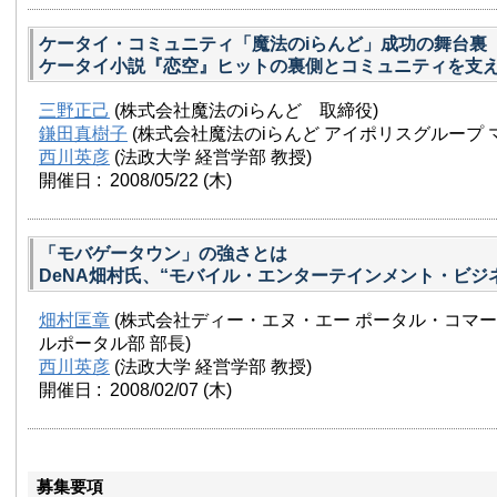
ケータイ・コミュニティ「魔法のiらんど」成功の舞台裏
ケータイ小説『恋空』ヒットの裏側とコミュニティを支
三野正己
(株式会社魔法のiらんど 取締役)
鎌田真樹子
(株式会社魔法のiらんど アイポリスグループ 
西川英彦
(法政大学 経営学部 教授)
開催日 : 2008/05/22
(木)
「モバゲータウン」の強さとは
DeNA畑村氏、“モバイル・エンターテインメント・ビジ
畑村匡章
(株式会社ディー・エヌ・エー ポータル・コマー
ルポータル部 部長)
西川英彦
(法政大学 経営学部 教授)
開催日 : 2008/02/07
(木)
募集要項