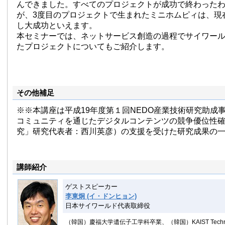
んできました。すべてのプロジェクトが成功で終わった
が、3度目のプロジェクトで生まれたミニホムピィは、現在
し大成功といえます。
本セミナーでは、ネットサービス創造の過程でサイワー
たプロジェクトについてもご紹介します。
その他補足
※※本講座は平成19年度第１回NEDO産業技術研究助成
コミュニティを通じたデジタルコンテンツの競争優位性
究」研究代表者：西川英彦）の支援を受けた研究成果の
講師紹介
ゲストスピーカー
李東炯 (イ・ドンヒョン)
日本サイワールド代表取締役
（韓国）慶福大学遺伝子工学科卒業、（韓国）KAIST Tec