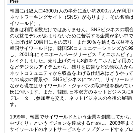
内容
韓国には総人口4300万人の半分に近い約2000万人が利
ネットワーキングサイト（SNS）があります。その名前は「C
イワールド）。
驚きは利用者数だけではありません。SNSビジネスの場
の収益モデルがあまりないために苦労する企業が多い中
り上げは約10億円にものぼり、また30％を越える収益率
韓国サイワールドは、韓国SKコミュニケーションズが19
し、2001年にミニホームページサービス「ミニホムピィ
レイクしました。売り上げのうち8割をミニホムピィ用の
などデジタルアイテムから、残りを広告などの他収入か
ネットコミュニティから収益を上げる仕組みはどうやっ
での成功の背景や、SNSビジネスについて、サイワール
ながら現在はサイワールド・ジャパンの取締役を務めて
氏に伺います。また、韓国､日本双方のネットビジネスに
デレーター､参加者を交え、ネットビジネスの今後の展望
す。
1999年、韓国でサイワールドという企業を創業してから
中づくり」というビジョンを達成するために、2003年ま
サイワールドのネットサービスをアップグレードするプ