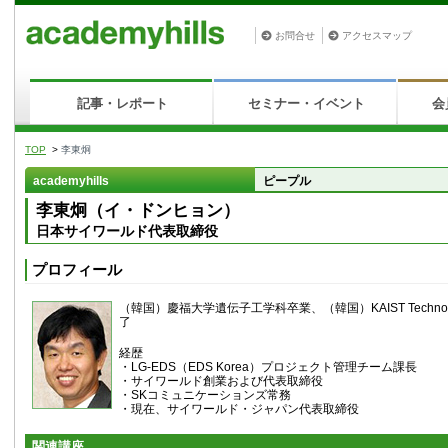
お問合せ
アクセスマップ
記事・レポート
セミナー・イベント
会
TOP
>
李東炯
academyhills
ピープル
李東炯（イ・ドンヒョン）
日本サイワールド代表取締役
プロフィール
（韓国）慶福大学遺伝子工学科卒業、（韓国）KAIST Tech
了
経歴
・LG-EDS（EDS Korea）プロジェクト管理チーム課長
・サイワールド創業および代表取締役
・SKコミュニケーションズ常務
・現在、サイワールド・ジャパン代表取締役
関連講座