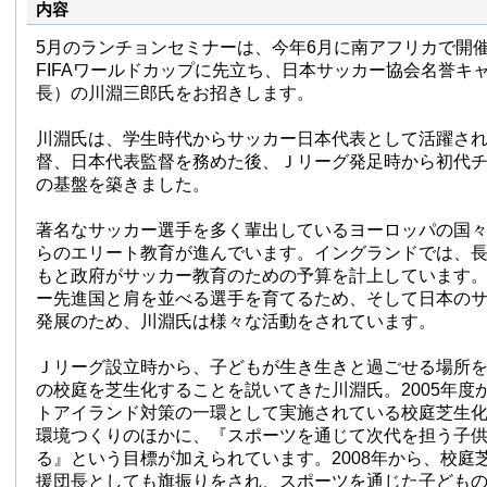
内容
5月のランチョンセミナーは、今年6月に南アフリカで開催さ
FIFAワールドカップに先立ち、日本サッカー協会名誉キ
長）の川淵三郎氏をお招きします。
川淵氏は、学生時代からサッカー日本代表として活躍さ
督、日本代表監督を務めた後、Ｊリーグ発足時から初代
の基盤を築きました。
著名なサッカー選手を多く輩出しているヨーロッパの国
らのエリート教育が進んでいます。イングランドでは、
もと政府がサッカー教育のための予算を計上しています
ー先進国と肩を並べる選手を育てるため、そして日本の
発展のため、川淵氏は様々な活動をされています。
Ｊリーグ設立時から、子どもが生き生きと過ごせる場所
の校庭を芝生化することを説いてきた川淵氏。2005年度
トアイランド対策の一環として実施されている校庭芝生
環境つくりのほかに、『スポーツを通じて次代を担う子
る』という目標が加えられています。2008年から、校庭
援団長としても旗振りをされ、スポーツを通じた子ども