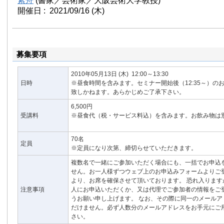
紫舟
(書家／芸術家／大阪芸術大学教授)
開催日 : 2021/09/16
(木)
募集要項
2010年05月13日
(木)
12:00～13:30
日時
※昼食時間を含みます。セミナー開始後（12:35～）の
致しかねます。あらかじめご了承下さい。
6,500円
受講料
※昼食代（税・サービス料込）を含みます。お飲み物は
70名
定員
※定員になり次第、締切らせていただきます。
複数名で一緒にご参加いただく場合にも、一括でお申込
せん。お一人様ずつウェブ上のお申込みフォームよりご
より、お席を確保させて頂いております。 恐れ入ります
注意事項
人にお申込いただくか、又は代理でご参加者の情報をご
うお願い申し上げます。 なお、その際に同一のメールア
だけません。必ず人数分のメールアドレスをお手元にご
さい。