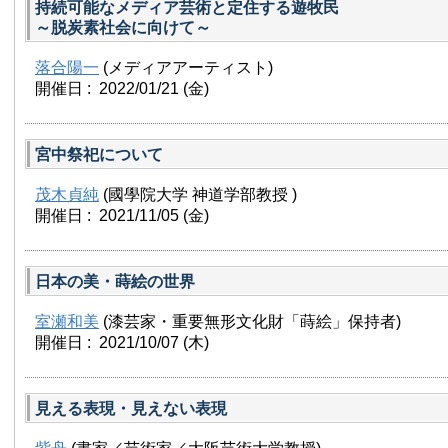
昭和６３年（１９８８）古河産業出向後、日本サッカーリー
持続可能なメディア芸術と定住する遊牧民
主事就任（財）日本サッカー協会 理事就任
～脱炭素社会に向けて～
平成３年（１９９１）古河電工退社 社）日本ﾌﾟﾛｻｯｶｰﾘｰｸ
マン就任
落合陽一
(メディアアーティスト)
平成６年（１９９４）（財）日本サッカー協会 副会長就任
開催日 : 2022/01/21
本招致委員会 実行副委員長就任
(金)
平成８年（１９９６） ２００２年W杯開催準備委員会 実
平成９年（１９９７） （財）2002年FIFAﾜｰﾙﾄﾞｶｯﾌﾟ日
平成１２年（２０００）（財）2002年FIFAﾜｰﾙﾄﾞｶｯﾌﾟ日
宮中祭祀について
任
平成１４年（２００２）（財）日本サッカー協会 キャプテ
平成２０年（２００８） 7月（財）日本サッカー協会 キ
茂木貞純
(國學院大学 神道学部教授 )
就任
開催日 : 2021/11/05
(金)
日本の美・蒔絵の世界
室瀬和美
(漆芸家・重要無形文化財「蒔絵」保持者)
開催日 : 2021/10/07
(木)
見える表現・見えない表現