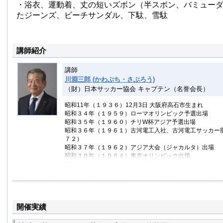
・浴衣、運動着、丈の短いズボン（半スボン、バミュー
たジーンズ、ビーチサンダル、下駄、雪駄
講師紹介
講師
川淵三郎 (かわぶち・さぶろう)
（財）日本サッカー協会 キャプテン（名誉会長）
昭和11年（１９３６）12月3日 大阪府高石市生まれ
昭和３４年（１９５９）ローマオリンピック予選出場
昭和３５年（１９６０）チリW杯アジア予選出場
昭和３６年（１９６１）古河電工入社、古河電工サッカー
７２）
昭和３７年（１９６２）アジア大会（ジャカルタ）出場
昭和３９年（１９６４）東京オリンピック出場
昭和４５年（１９７０）現役引退
昭和４７年（１９７２）古河電工サッカー部監督（～１９
昭和５１年（１９７６）日本サッカーリーグ（JSL)常任
０）
昭和５５年（１９８０）ロスオリンピック強化部長（～１
開催実績
チーム監督5ヶ月）
昭和５７年（１９８２）古河電工 名古屋支店勤務