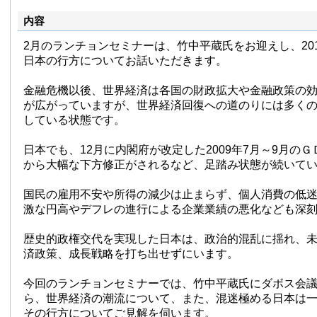
内容
2月のランチョンセミナーは、竹中平蔵氏をお迎えし、20
日本の行方についてお話いただきます。
金融危機以後、世界経済は各国の財政拡大や金融政策の
が広がっていますが、世界経済回復への道のりには多く
している状態です。
日本でも、12月に内閣府が改定した2009年7月～9月の
から大幅な下方修正がされるなど、足踏み状態が続いて
国民の雇用不安や所得の減少は止まらず、個人消費の低
激な円高やデフレの進行による企業業績の悪化なども深
歴史的政権交代を実現した日本は、政治的混乱に揺れ、
済政策、成長戦略を打ち出せずにいます。
今回のランチョンセミナーでは、竹中平蔵氏にダボス会
ら、世界経済の潮流について、また、混迷極める日本は
その行方についてご見解を伺います。