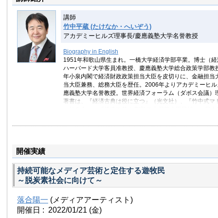
講師
竹中平蔵 (たけなか・へいぞう)
アカデミーヒルズ理事長/慶應義塾大学名誉教授
Biography in English
1951年和歌山県生まれ。一橋大学経済学部卒業。博士（
ハーバード大学客員准教授、慶應義塾大学総合政策学部教授
年小泉内閣で経済財政政策担当大臣を皮切りに、金融担当
当大臣兼務、総務大臣を歴任。2006年よりアカデミーヒ
應義塾大学名誉教授。世界経済フォーラム（ダボス会議）
著書は、『経済古典は役に立つ』（光文社）、『竹中式マ
（幻冬舎）、『構造改革の真実 竹中平蔵大臣日誌』（日本
究開発と設備投資の経済学』（サントリー学芸賞受賞、東
多数。
開催実績
持続可能なメディア芸術と定住する遊牧民
～脱炭素社会に向けて～
落合陽一
(メディアアーティスト)
開催日 : 2022/01/21
(金)