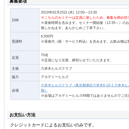
募集要項
2010年02月25日
(木)
12:00～13:30
※こちらのセミナーは定員に達したため、募集を締め切
日時
※昼食時間を含みます。セミナー開始後（12:35～）の
致しかねます。あらかじめご了承下さい。
6,500円
受講料
※昼食代（税・サービス料込）を含みます。お飲み物は
70名
定員
※定員になり次第、締切らせていただきます。
主催
六本木ヒルズクラブ
協力
アカデミーヒルズ
六本木ヒルズクラブ（東京都港区六本木6-10-1 六本木ヒ
会場
階）
※会場はアカデミーヒルズ49階ではありませんのでご注
お支払い方法
クレジットカードによるお支払いのみです。