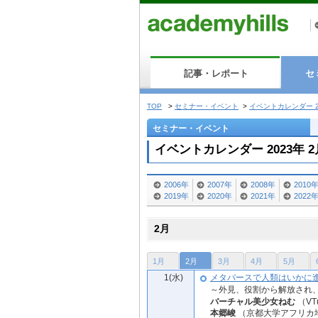
記事・レポート
セ
TOP
>
セミナー・イベント
>
イベントカレンダー 2
セミナー・イベント
イベントカレンダー 2023年 2
2006年
2007年
2008年
2010
2019年
2020年
2021年
2022
2月
1月
2月
3月
4月
5月
1(水)
メタバースで人類はいかに
～外見、役割から解放され
バーチャル美少女ねむ
（VT
本郷峻
（京都大学アフリカ