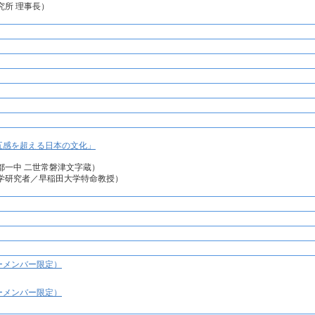
究所 理事長）
五感を超える日本の文化」
都一中 二世常磐津文字蔵）
学研究者／早稲田大学特命教授）
ーメンバー限定）
ーメンバー限定）