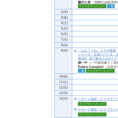
藤沢久美
（国際社会経済研
ライブラリーメンバー
一般
2(木)
3(金)
4(土)
5(日)
6(月)
7(火)
8(水)
9(木)
『よむうつわ』コラボ講座
シリーズ「五感でたどる、
第2回 音で観るものがたり
都一中
（一中節宗家十二世
Robert Campbell
（日本文
一般
ライブラリーメンバー
10(金)
11(土)
12(日)
13(月)
14(火)
リモート雑談（ライブラリ
ライブラリーメンバー
リモート雑談（ライブラリ
ライブラリーメンバー