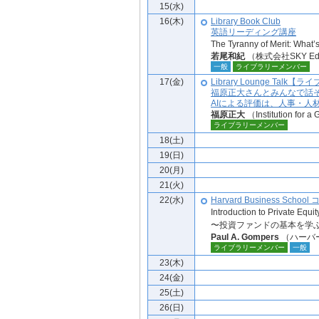
15(水)
16(木)
Library Book Club
英語リーディング講座
The Tyranny of Merit: Wha
若尾和紀
（株式会社SKY Educ
一般
ライブラリーメンバー
17(金)
Library Lounge Tal
福原正大さんとみんなで話
AIによる評価は、人事・人
福原正大
（Institution f
ライブラリーメンバー
18(土)
19(日)
20(月)
21(火)
22(水)
Harvard Business Sch
Introduction to Private Equit
〜投資ファンドの基本を学
Paul A. Gompers
（ハーバ
ライブラリーメンバー
一般
23(木)
24(金)
25(土)
26(日)