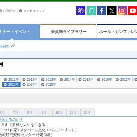
お問合せ
アクセスマップ
ミナー・イベント
会員制ライブラリー
ホール・カンファレ
023年
2月
月
年
2011年
2012年
2013年
2014年
2015年
2016年
2017年
年
2023年
2024年
2025年
6月
7月
8月
9月
10月
11月
12月
進化するのか？
、自由で多様な人生を生きる～
uber / 作家 / メタバース文化エバンジェリスト）
地域研究資料センター 特定助教）