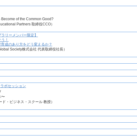
t’s Become of the Common Good?
ational Partners 取締役CCO）
k【ライブラリーメンバー限定】
そう！
材育成のあり方をどう変えるか？
or a Global Society株式会社 代表取締役社長）
ool コラボセッション
y
ぶ〜
ード・ビジネス・スクール 教授）