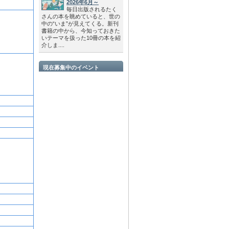
2026年6月～
毎日出版されるたく
さんの本を眺めていると、世の
中の“いま”が見えてくる。新刊
書籍の中から、今知っておきた
いテーマを扱った10冊の本を紹
介しま....
現在募集中のイベント