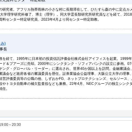
の研究者。アフリカ熱帯雨林の小さな村に長期滞在して、ひたすら森の中に定点カ
都大学理学研究科修了、博士（理学）。同大学霊長類研究所研究員などを経て、201
資料センター特定研究員、2023年4月より同センター特定助教。
み)
事長
を経て、1995年に日本初の投資信託評価会社株式会社アイフィスを起業。1999
ード＆プアーズに売却。2000年にシンクタンク・ソフィアバンクの設立に参画。0
ヤング・グローバル・リーダー」に選出され、世界40か国以上を訪問。金融審議会
審議会など政府各省の審議委員を歴任。証券業協会公益理事、大阪公立大学の理事
経営評価委員等の公職の他、しずおかFG、ネットプロテクションズ、セルソース、
役やトヨタ自動車の補欠監査役なども兼務。22年4月、NECグループの独立シンク
就任。
19:00～20:30