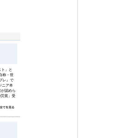
スト」と
自称・世
プレ』で
ジニア本
献が認めら
功労賞」受
すべて読む
ース住人
術の振興活