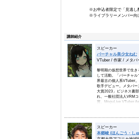
※お申込者限定で「見逃し
※ライブラリーメンバー向
講師紹介
スピーカー
バーチャル美少女ねむ
VTuber / 作家 /
黎明期の仮想世界で生き
して活動。「バーチャル
界最古の個人系VTub
歌手デビュー。メタバー
大賞2023」ビジネス書
れ、一般社団法人VRMコ
賞。MoguLive VTub
スイスの人類学者リュド
の大規模生活実態調査レポ
動も行う。各種省庁にも
スピーカー
本郷峻 (ほんごう・しゅ
京都大学アフリカ地域