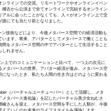
オンラインでの交流。リモートワークやオンラインイベン
、稽古から公演まで全てオンラインで完結するオンライン
リアルに会ったことがなくても、人々がオンライン上で交
が誰にでも当たり前となりました。
ェーン技術などにより、今後メタバース空間での経済活動も
ています。将来、アバターとしてメタバースで働くことも
時間をメタバース空間の中でアバターとして生活すること
もしれません。
ライン上でのコミュニケーションと比べて、一つ上の次元に
るメタバースの世界。アバター経済が進み、メタバース空
前になったとき、私たち人間の生き方はどのように変わる
uber（バーチャルユーチューバー）として活躍し、メタ
『メタバース進化論』を記したバーチャル美少女ねむさ
郷峻さんを迎え、メタバース空間を手にした人類が、今後
変えていくのか未来のライフスタイルを議論します。