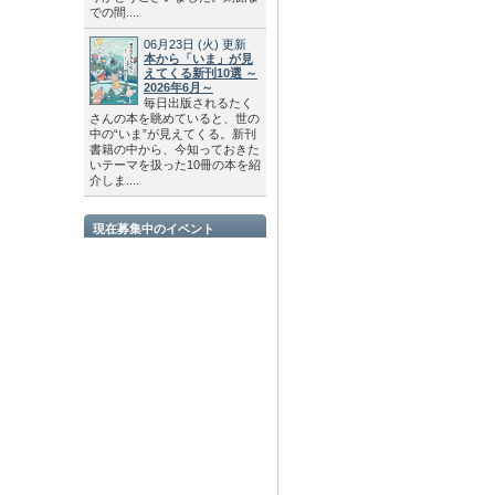
での間....
06月23日
(火)
更新
本から「いま」が見
えてくる新刊10選 ～
2026年6月～
毎日出版されるたく
さんの本を眺めていると、世の
中の“いま”が見えてくる。新刊
書籍の中から、今知っておきた
いテーマを扱った10冊の本を紹
介しま....
現在募集中のイベント