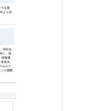
メラを置
8年より京
年、同社を
7年に、世
、情報通
、奈良先
メルカリ
タンク国際