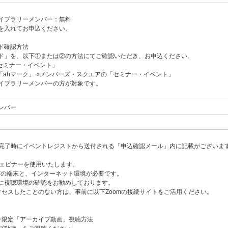
イブラリーメンバー：無料
を入れてお申込ください。
ド確認方法
ド」を、以下①または②の方法にてご確認いただき、お申込ください。
セミナー・イベント」
「ahマーク」➾メンバーズ・スクエアの「セミナー・イベント」
イブラリーメンバーの方が対象です。
ンバー
込完了時にイベントレジストから送付される「申込確認メール」内に記載がございま
ウェビナーを使用いたします。
どの端末と、インターネット環境が必要です。
に視聴環境の確認をお勧めしております。
クセスしたことのない方は、事前に以下Zoomの接続サイトをご活用ください。
ー限定「アーカイブ動画」視聴方法