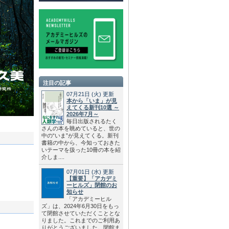
注目の記事
07月21日
(火)
更新
本から「いま」が見
えてくる新刊10選 ～
2026年7月～
毎日出版されるたく
さんの本を眺めていると、世の
中の“いま”が見えてくる。新刊
書籍の中から、今知っておきた
いテーマを扱った10冊の本を紹
介しま....
07月01日
(水)
更新
【重要】「アカデミ
ーヒルズ」閉館のお
知らせ
「アカデミーヒル
ズ」は、2024年6月30日をもっ
て閉館させていただくこととな
りました。これまでのご利用あ
りがとうございました。閉館ま