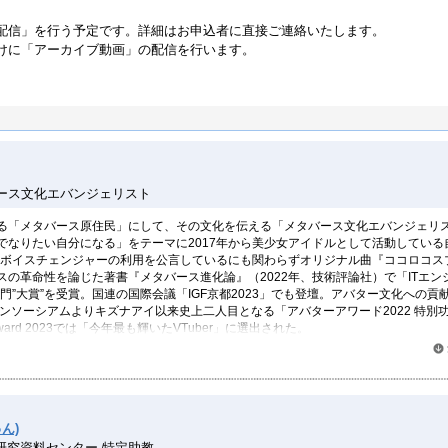
配信」を行う予定です。詳細はお申込者に直接ご連絡いたします。
けに「アーカイブ動画」の配信を行います。
 メタバース文化エバンジェリスト
る「メタバース原住民」にして、その文化を伝える「メタバース文化エバンジェリ
でなりたい自分になる」をテーマに2017年から美少女アイドルとして活動している
er。ボイスチェンジャーの利用を公言しているにも関わらずオリジナル曲『ココロコス
スの革命性を論じた著書『メタバース進化論』（2022年、技術評論社）で「ITエン
部門”大賞”を受賞。国連の国際会議「IGF京都2023」でも登壇。アバター文化への貢
ンソーシアムよりキズナアイ以来史上二人目となる「アバターアワード2022 特別
er Award 2023では「今年最も輝いたVTuber」に選出された。
ミラ・ブレディキナと共に「ソーシャルVRライフスタイル調査」と題して、メタバ
ートを定期的に発表。HTC公式の初代「VIVEアンバサダー」として最新のVR技
情報提供やアドバイスを行い、大学や学術イベントでも講演活動を行っている。
ん)
研究資料センター 特定助教