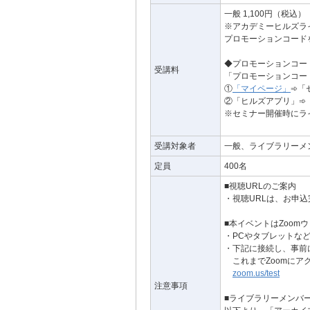
一般 1,100円（税込）
※アカデミーヒルズラ
プロモーションコード
◆プロモーションコー
受講料
「プロモーションコー
①
「マイページ」
➾「
②「ヒルズアプリ」➾
※セミナー開催時にラ
受講対象者
一般、ライブラリーメ
定員
400名
■視聴URLのご案内
・視聴URLは、お申
■本イベントはZoom
・PCやタブレットな
・下記に接続し、事前
これまでZoomにア
zoom.us/test
注意事項
■ライブラリーメンバ