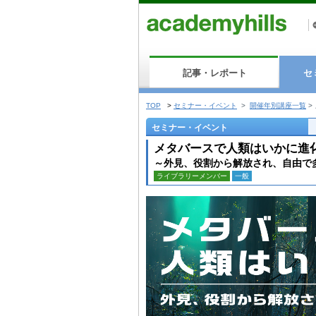
記事・レポート
セ
TOP
>
セミナー・イベント
>
開催年別講座一覧
>
セミナー・イベント
メタバースで人類はいかに進
～外見、役割から解放され、自由で
ライブラリーメンバー
一般