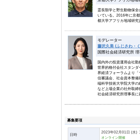
霊長類学と野生動物保全
いている。2016年に京
都大学アフリカ地域研究
モデレーター
藤沢久美 (ふじさわ・く
国際社会経済研究所 理
国内外の投資運用会社勤務
世界的格付会社スタンダ
界経済フォーラムより「
信審議会、社会資本整備
端科学技術大学院大学の
など上場企業の社外取締
社会経済研究所理事長に
募集要項
2023年02月01日
(水)
日時
オンライン開催