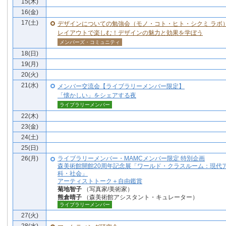
15(木)
16(金)
17(土)
デザインについての勉強会（モノ・コト・ヒト・シクミ ラボ
レイアウトで楽しむ！デザインの魅力と効果を学ぼう
メンバーズ・コミュニティ
18(日)
19(月)
20(火)
21(水)
メンバー交流会【ライブラリーメンバー限定】
「懐かしい」をシェアする夜
ライブラリーメンバー
22(木)
23(金)
24(土)
25(日)
26(月)
ライブラリーメンバー・MAMCメンバー限定 特別企画
森美術館開館20周年記念展「ワールド・クラスルーム：現代
科・社会」
アーティストトーク＋自由鑑賞
菊地智子
（写真家/美術家）
熊倉晴子
（森美術館アシスタント・キュレーター）
ライブラリーメンバー
27(火)