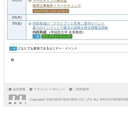
28(水)
マーケティング研究会
税理士事務所 × マーケティング
メンバーズ・コミュニティ
29(木)
30(金)
内田和成の『アウトプット思考』新刊イベント
最小のインプットで最大の成果を得る情報活用術
内田和成
（早稲田大学 名誉教授）
一般
ライブラリーメンバー
どなたでも参加できるセミナー・イベント
一般
会社情報
プライバシーポリシー
ご利用条件
Copyright©
2026 MORI BUILDING CO., LTD. ALL RIGHTS RESERVE