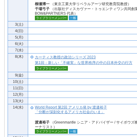
柳瀬博一
（東京工業大学リベラルアーツ研究教育院教授）
干場弓子
（出版社ディスカヴァー・トゥエンティワン共同創業
BOW&PARTNERS 代表）
ライブラリーメンバー
一般
3(土)
4(日)
5(月)
6(火)
7(水)
8(木)
カーティス教授の政治シリーズ 2023
第1回：新しい「不確実」な世界秩序の中の日本外交の行方
ライブラリーメンバー
9(金)
10(土)
11(日)
12(月)
13(火)
14(水)
World Report 第2回 アメリカ発 by 渡邊裕子
「分断が深刻化するアメリカ社会のいま」
渡邊裕子
（Greenmantle シニア・アドバイザー / サイボウズ
ーナリスト）
ライブラリーメンバー
一般