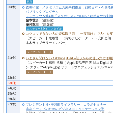
東京
20(木)
森美術館「メタボリズムの未来都市展：戦後日本・今甦る
パブリックプログラム
シンポジウム第4回「メタボリズムのDNA：建築家の役割
藤本壮介
（建築家）
藤村龍至
（建築家）
カルチャー&ライフスタイル
コツコツできない人の資格取得術--「一夜漬け」で人生を変え
【スピーカー】庵谷賢一（資格ナビゲーター）・安田史朗（
本木ライブラリーメンバー）
ライブラリートーク
21(金)
いまさら聞けない！iPhone,iPad --初歩からの使い方と活用法
【スピーカー】福島 博和（ Apple製品専門店 Idea Digital 
ン スタッフ/Apple 認定 サポートプロフェッショナル/Macin
ライブラリートーク
22(土)
23(日)
24(月)
25(火)
26(水)
27(木)
プレジデント社×平河町ライブラリー コラボセミナー
非ネイティブのためのビジネスコミュニケーション塾