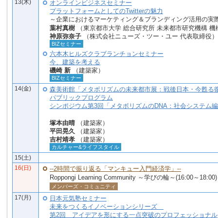
13(木)
オンラインビジネスセミナー
プラットフォームとしてのTwitterの魅力
～企業におけるマーケティング＆ブランディング活用の実
葉村真樹
（東京都市大学 総合研究所 未来都市研究機構 機
神原弥奈子
（株式会社ニューズ・ツー・ユー 代表取締役）
BIZセミナー
六本木ヒルズクラブランチョンセミナー
今、建築を考える
磯崎 新
（建築家）
BIZセミナー
14(金)
森美術館「メタボリズムの未来都市展：戦後日本・今甦る
パブリックプログラム
シンポジウム第3回「メタボリズムのDNA：社会システム
塚本由晴
（建築家）
平田晃久
（建築家）
吉村靖孝
（建築家）
カルチャー&ライフスタイル
15(土)
16(日)
--2時間で振り返る「マンキュー入門経済学」--
Roppongi Learning Community ～学びの輪～(16:00～18:00)
メンバーズ・コミュニティ
17(月)
日本元気塾セミナー
未来をつくるイノベーションシリーズ
第2回 アイデアを形にする一点突破のプロフェッショナル