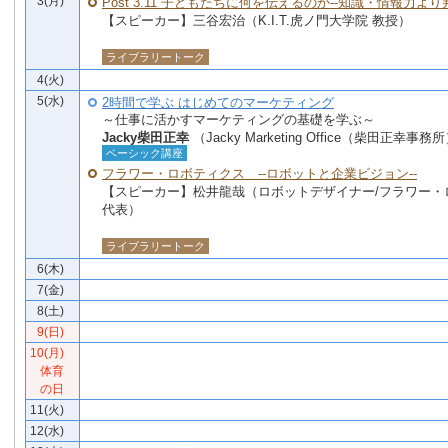
3(月)
Post 3.11 子どもたちに何を伝えるのか--知識・情報力より
【スピーカー】三谷宏治（K.I.T.虎ノ門大学院 教授）
ライブラリートーク
4(火)
5(水)
2時間で学ぶ はじめてのマーケティング
～仕事に活かすマーケティングの基礎を学ぶ～
Jacky柴田正幸
（Jacky Marketing Office（柴田正幸事
ベーシック講座
フラワー・ロボティクス --ロボットと企業ビジョン--
【スピーカー】松井龍哉（ロボットデザイナー/フラワー・
代表）
ライブラリートーク
6(木)
7(金)
8(土)
9(日)
10(月)
体育
の日
11(火)
12(水)