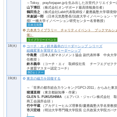
～Toksy、prayforjapan.jpを生み出した次世代クリエイタ
山下博巨
（株式会社オンザボード最高情報責任者）
鶴田浩之
（株式会社Labit代表取締役 / 慶應義塾大学環境
米倉誠一郎
（日本元気塾塾長/法政大学イノベーション・
授/ 一橋大学イノベーション研究センター名誉教授）
日本元気塾
六本木ライブラリー チャリティイベント ブックマルシェ（1
催）
ライブラリーイベント
18(火)
コーチ・エィ鈴木義幸のリーダーシップ シリーズ
組織変革を実現するリーダーシップ
中島豊
（日本人材マネジメント協会 副代表幹事 中央大学
任教授 ）
鈴木義幸
（コーチ・エィ 取締役社長 チーフエグゼクテ
チ連盟マスター認定コーチ）
BIZセミナー
19(水)
東京の磁力を回復する
～「世界の都市総合力ランキングGPCI-2011」からみた
猪瀬直樹
（東京都副知事・作家）
GLEN S. FUKUSHIMA
（エアバス・ジャパン株式会社 取
商工会議所会頭 ）
竹中平蔵
（アカデミーヒルズ理事長/慶應義塾大学名誉教
市川宏雄
（明治大学専門職大学院長 公共政策大学院ガバ
）