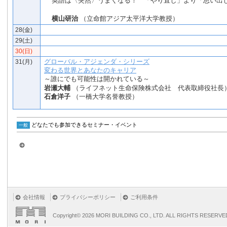
英語は〈突然〉うまくなる！ 「やり直し」より「思い出
横山研治
（立命館アジア太平洋大学教授）
28(金)
29(土)
30(日)
グローバル・アジェンダ・シリーズ
31(月)
変わる世界とあなたのキャリア
～誰にでも可能性は開かれている～
岩瀬大輔
（ライフネット生命保険株式会社 代表取締役社長
石倉洋子
（一橋大学名誉教授）
グローバル・アジェンダ
どなたでも参加できるセミナー・イベント
一般
会社情報
プライバシーポリシー
ご利用条件
Copyright©
2026 MORI BUILDING CO., LTD. ALL RIGHTS RESERVE