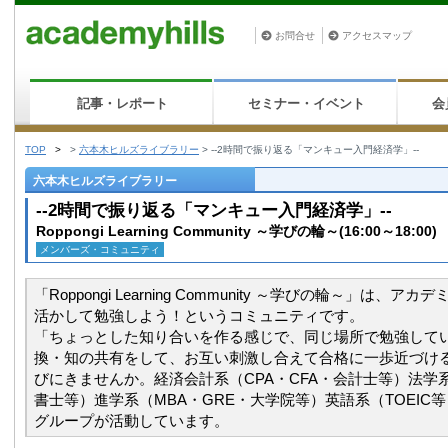
お問合せ
アクセスマップ
記事・レポート
セミナー・イベント
会
TOP
>
>
六本木ヒルズライブラリー
>
--2時間で振り返る「マンキュー入門経済学」--
六本木ヒルズライブラリー
--2時間で振り返る「マンキュー入門経済学」--
Roppongi Learning Community ～学びの輪～(16:00～18:00)
メンバーズ・コミュニティ
「Roppongi Learning Community ～学びの輪～」は、
活かして勉強しよう！というコミュニティです。
「ちょっとした知り合いを作る感じで、同じ場所で勉強して
換・知の共有をして、お互い刺激し合えて合格に一歩近づけ
びにきませんか。経済会計系（CPA・CFA・会計士等）法学
書士等）進学系（MBA・GRE・大学院等）英語系（TOEIC
グループが活動しています。