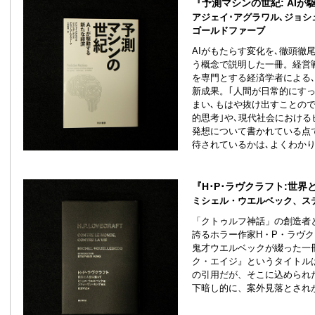
『予測マシンの世紀: AI
アジェイ･アグラワル､ジョシュ
ゴールドファーブ
AIがもたらす変化を､徹頭徹
う概念で説明した一冊。経営
を専門とする経済学者による､
新成果。｢人間が日常的にす
まい､もはや抜け出すことので
的思考｣や､現代社会における
発想について書かれている点で
待されているかは､よくわかり
『H･P･ラヴクラフト:世
ミシェル・ウエルベック、ス
「クトゥルフ神話」の創造者
誇るホラー作家H・P・ラヴ
鬼才ウエルベックが綴った一
ク・エイジ』というタイトル
の引用だが、そこに込められ
下暗し的に、案外見落とされ