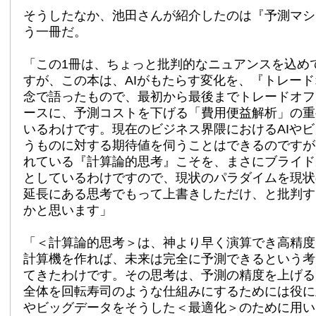
そうしたなか、池田さんが紹介したのは『予測マシ
う一冊だ。
「この1冊は、ちょっと批判的なニュアンスを込め
すが、この本は、AIがもたらす変化を、『トレー
念で語ったもので、最初から最後までトレードオフ
ースに、予測コストを下げる「費用便益解析」の重
いるわけです。現在のビジネス界隈におけるAIや
うものに対する期待値を伺うことはできるのですが
れている『計算論的思考』こそを、まさにブライド
としているわけですので、現状のパラダイムを現状
延長にある思考でもって上書きしただけ、と批判す
かと思います」
「＜計算論的思考＞は、神より早く演算でき高精度
計算機を作れば、未来は完全に予測できるという考
てきたわけです。その思考は、予測の精度を上げる
全体を回転寿司のような仕組みにするためには役に
やビッグデータをそうした＜最適化＞のために用い