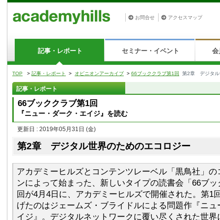
お問合せ
アクセスマップ
記事・レポート
セミナー・イベント
会
TOP
>
記事・レポート
>
オピニオンアーカイブ
>
66ブッククラブ第1回
第2章 デジタ
記事・レポート
66ブッククラブ第1回
『ニュー・ダーク・エイジ』を読む
更新日 : 2019年05月31日
(金)
第2章 デジタル世界のためのエコロジー
アカデミーヒルズとコンテンツレーベル「黒鳥社」の
ンによって始まった、新しいタイプの読書会「66ブッ
回が4月4日に、アカデミーヒルズで開催された。第1
げたのはジェームズ・ブライドルによる問題作『ニュ
イジ』。デジタルネットワークに覆い尽くされた世界