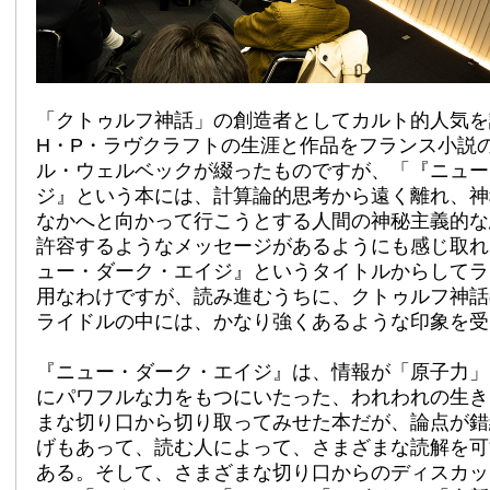
「クトゥルフ神話」の創造者としてカルト的人気を
H・P・ラヴクラフトの生涯と作品をフランス小説
ル・ウェルベックが綴ったものですが、「『ニュー
ジ』という本には、計算論的思考から遠く離れ、神
なかへと向かって行こうとする人間の神秘主義的な
許容するようなメッセージがあるようにも感じ取れ
ュー・ダーク・エイジ』というタイトルからしてラ
用なわけですが、読み進むうちに、クトゥルフ神話
ライドルの中には、かなり強くあるような印象を受
『ニュー・ダーク・エイジ』は、情報が「原子力」
にパワフルな力をもつにいたった、われわれの生き
まな切り口から切り取ってみせた本だが、論点が錯
げもあって、読む人によって、さまざまな読解を可
ある。そして、さまざまな切り口からのディスカッ