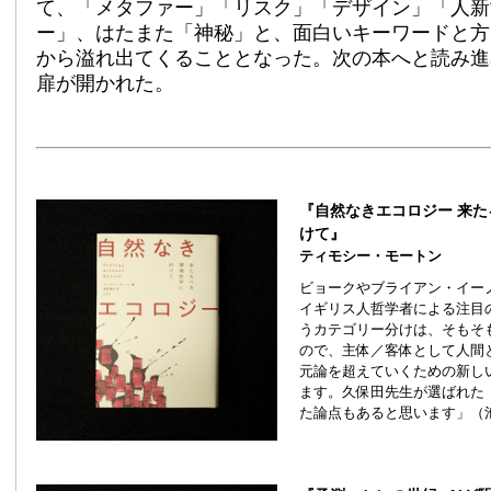
て、「メタファー」「リスク」「デザイン」「人新
ー」、はたまた「神秘」と、面白いキーワードと方
から溢れ出てくることとなった。次の本へと読み進
扉が開かれた。
『自然なきエコロジー 来
けて』
ティモシー・モートン
ビョークやブライアン・イー
イギリス人哲学者による注目
うカテゴリー分けは、そもそ
ので、主体／客体として人間
元論を超えていくための新し
ます。久保田先生が選ばれた
た論点もあると思います」（