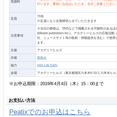
受講料
行います。事前にお読みいただき、当日ご持参ください
70名
定員
※定員になり次第締切らせていただきます
※当日の模様は、SNSなどで掲載される可能性があるほ
(blkswn publishers Inc.)、アカデミーヒルズの広
注意事項
社、ニュースサイト等の取材・情報提供を含む）で使用
ます。
主催
アカデミーヒルズ
共催
黒鳥社
協力
Hills Life Daily
会場
アカデミーヒルズ（東京都港区六本木6-10-1 六本木ヒ
※お申込期限：2019年4月4日（木）15：00まで
お支払い方法
Peatixでのお申込はこちら