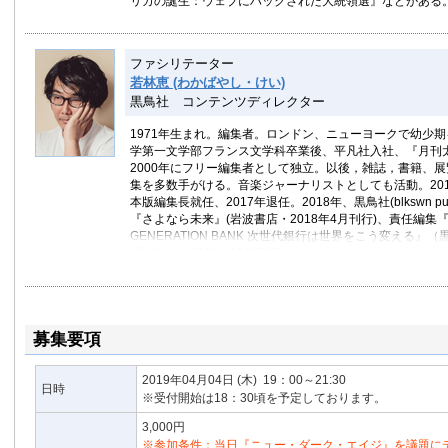
リカの誕生：ウェブにハックされた大統領選』などがある
ファシリテーター
若林恵 (わかばやし・けい)
黒鳥社 コンテンツディレクター
1971年生まれ。編集者。ロンドン、ニューヨークで幼少
学第一文学部フランス文学科卒業後、平凡社入社、『月刊
2000年にフリー編集者として独立。以後，雑誌，書籍、
集を多数手がける。音楽ジャーナリストとしても活動。201
本版編集長就任、2017年退任。2018年、黒鳥社(blkswn pub
『さよなら未来』(岩波書店・2018年4月刊行)、責任編集『
GENERATION BANK 次世代銀行は世界をこう変える』
聞出版社・2018年12月刊行）。
黒鳥社
募集要項
2019年04月04日
(木)
19：00～21:30
日時
※受付開始は18：30頃を予定しております。
3,000円
※参加条件：当日『ニュー・ダーク・エイジ』を議題に