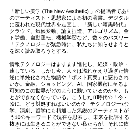
「新しい美学 (The New Aesthetic) 」の提唱
のアーティスト・思想家による初の著書。デジタル
に覆われた現代世界を走査し、「新しい暗黒時代」
クラウド、気候変動、論文捏造、アルゴリズム、金
ト労働、自動運転、機械学習など、数々のバズワー
「テクノロジーが緊急時に、私たちに知らせようと
を深く読み取ろうとする。
情報テクノロジーはますます進化し、経済・政治・
速している。しかし今、人々は溢れかえり過ぎた情
逆に単純化された物語や「ポスト真実」に惑わされ
いか。金融、ショッピング、AI、国家機密に至る
可知のこの世界がどのように動いているのかを、も
とができなくなっている。こうしたIT時代の「今
険に、どう対処すればいいのか? テクノロジーだ
学、演劇、哲学にも精通した気鋭のアーティストが
う10のキーワードで現在を思索し、未来を批評す
抜きには生きることができない私たちが、それに依