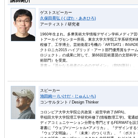
講師紹介
ゲストスピーカー
久保田晃弘 (くぼた・あきひろ)
アーティスト / 研究者
1960年生まれ。多摩美術大学情報デザイン学科メディア
トアーカイヴセンター所長。東京大学大学院工学系研究科
程修了、工学博士。芸術衛星1号機の「ARTSAT1：INVAD
クトロニカ2015 ハイブリッド・アート部門優秀賞をチーム受
ロジェクト」の成果に対して、第66回芸術選奨の文部科学
術部門）を受賞。
著書＝『遥かなる他者のためのデザイン』（BNN新社）、
原論』（共著、フィルムアート社）など。その他翻訳、監
スピーカー
池田純一 (いけだ・じゅんいち)
コンサルタント / Design Thinker
コロンビア大学大学院公共政策・経営学終了(MPA)。
早稲田大学大学院理工学研究科修了(情報数理工学)。電通
ディアコミュニケーション分野を専門とするFERMATを設
著書に『ウェブ×ソーシャル×アメリカ』、『デザインする
『ウェブ文明論』、『〈未来〉のつくり方』、『〈ポスト