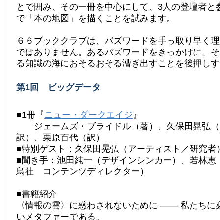
とで囲み、その一冊を中心にして、3人の登壇者と
で「本の地図」を描くことを試みます。
６６ブッククラブは、バズワードを手っ取り早く理
ではありません。あるバズワードをきっかけに、そ
る知識の海におそるおそる漕ぎ出すことを後押しす
第1回 ビッグデータ
■1冊『
ニュー・ダークエイジ
』
ジェームズ・ブライドル（著）、久保田晃弘（
訳）、栗原百代（訳）
■特別ゲスト：久保田晃弘（アーティスト／研究者
■聞き手：池田純一（デザインシンカー）、若林恵
鳥社 コンテンツディレクター）
■書籍紹介
〈情報の雲〉に惑わされないために —— 私たちに
いメタファーである。