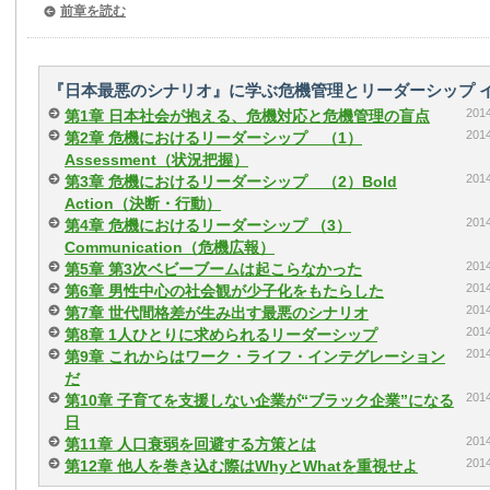
前章を読む
『日本最悪のシナリオ』に学ぶ危機管理とリーダーシップ 
20
第1章 日本社会が抱える、危機対応と危機管理の盲点
20
第2章 危機におけるリーダーシップ （1）
Assessment（状況把握）
20
第3章 危機におけるリーダーシップ （2）Bold
Action（決断・行動）
20
第4章 危機におけるリーダーシップ （3）
Communication（危機広報）
20
第5章 第3次ベビーブームは起こらなかった
20
第6章 男性中心の社会観が少子化をもたらした
20
第7章 世代間格差が生み出す最悪のシナリオ
20
第8章 1人ひとりに求められるリーダーシップ
20
第9章 これからはワーク・ライフ・インテグレーション
だ
20
第10章 子育てを支援しない企業が“ブラック企業”になる
日
20
第11章 人口衰弱を回避する方策とは
20
第12章 他人を巻き込む際はWhyとWhatを重視せよ