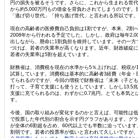
円の損失を被るそうです。さらに、これから生まれる世
から約5,000万円もの借金を背負わされてしまうのです
「逃げ切り世代」「持ち逃げ世代」と言われる所以です
現在の高齢者の医療費自己負担は1割ですが、本来、2割
2008年から行われる予定でした。しかし、政府は毎年2,0
出しながら、懸命に1割負担を維持しています。その一方
づけば、若者の失業率が高くなります。近年、財政破綻
若者の失業率は5割を超えています。
財務省は、消費税を現在の水準から5％上げれば、税収が1
試算しています。消費税は基本的に高齢者3経費（年金・
てられるのですが、今回の増税で財務省は「未来（子ど
打って、子育て支援にも使うとしています。しかし13.5
支援に充てられるのは、わずかに0.7兆円。とても本気と
す。
今後、国の取り組みが変化するのかと言えば、可能性は
で投票した年代別の割合を示す円グラフがあります。グラ
が全体の6割超を占め、60代以上でも半数に迫っています
割弱です。若者の投票率が低いと言われて久しいですが