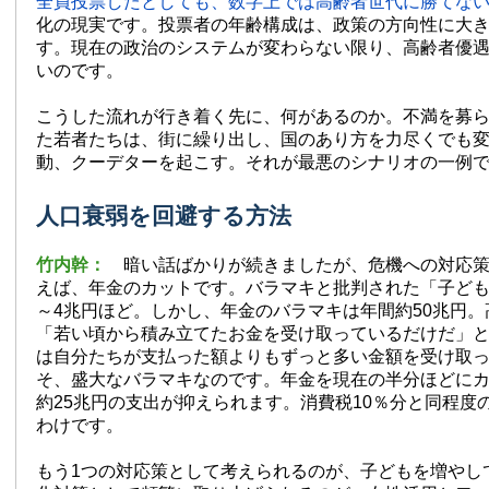
全員投票したとしても、数字上では高齢者世代に勝てな
化の現実です。投票者の年齢構成は、政策の方向性に大
す。現在の政治のシステムが変わらない限り、高齢者優
いのです。
こうした流れが行き着く先に、何があるのか。不満を募
た若者たちは、街に繰り出し、国のあり方を力尽くでも
動、クーデターを起こす。それが最悪のシナリオの一例
人口衰弱を回避する方法
竹内幹：
暗い話ばかりが続きましたが、危機への対応
えば、年金のカットです。バラマキと批判された「子ども
～4兆円ほど。しかし、年金のバラマキは年間約50兆円
「若い頃から積み立てたお金を受け取っているだけだ」
は自分たちが支払った額よりもずっと多い金額を受け取
そ、盛大なバラマキなのです。年金を現在の半分ほどに
約25兆円の支出が抑えられます。消費税10％分と同程度
わけです。
もう1つの対応策として考えられるのが、子どもを増やし