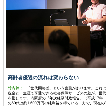
高齢者優遇の流れは変わらない
竹内幹：
「世代間格差」という言葉があります。これ
税金と、生涯で享受できる社会保障サービスの差が、世
を指します。内閣府の『年次経済財政報告』（平成17年
の60代は約1,600万円の純利益を得ている一方で、現在の30