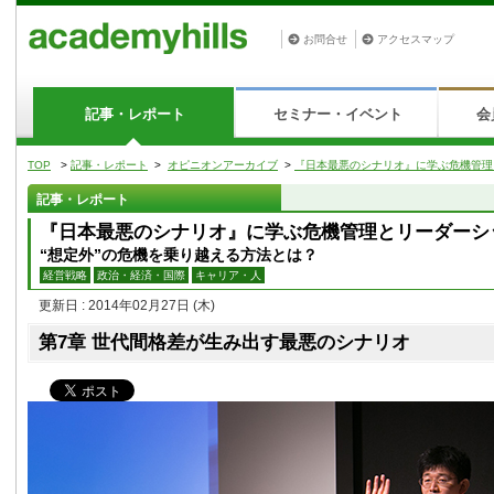
お問合せ
アクセスマップ
記事・レポート
セミナー・イベント
会
TOP
>
記事・レポート
>
オピニオンアーカイブ
>
『日本最悪のシナリオ』に学ぶ危機管理
記事・レポート
『日本最悪のシナリオ』に学ぶ危機管理とリーダーシ
“想定外”の危機を乗り越える方法とは？
経営戦略
政治・経済・国際
キャリア・人
更新日 : 2014年02月27日
(木)
第7章 世代間格差が生み出す最悪のシナリオ