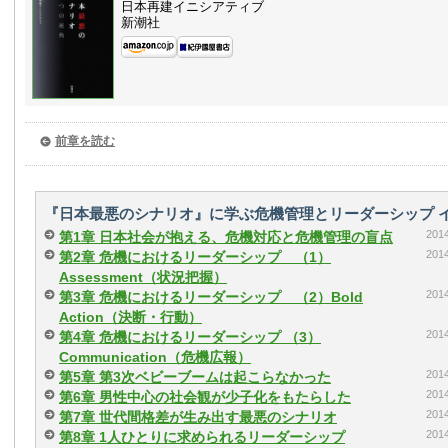
日本再建イニシアティブ
新潮社
前章を読む
『日本最悪のシナリオ』に学ぶ危機管理とリーダーシップ 
20
第1章 日本社会が抱える、危機対応と危機管理の盲点
20
第2章 危機におけるリーダーシップ （1）
Assessment（状況把握）
20
第3章 危機におけるリーダーシップ （2）Bold
Action（決断・行動）
20
第4章 危機におけるリーダーシップ （3）
Communication（危機広報）
20
第5章 第3次ベビーブームは起こらなかった
20
第6章 男性中心の社会観が少子化をもたらした
20
第7章 世代間格差が生み出す最悪のシナリオ
20
第8章 1人ひとりに求められるリーダーシップ