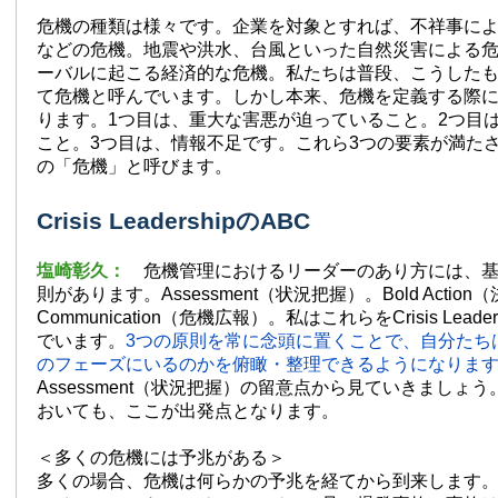
危機の種類は様々です。企業を対象とすれば、不祥事に
などの危機。地震や洪水、台風といった自然災害による
ーバルに起こる経済的な危機。私たちは普段、こうした
て危機と呼んでいます。しかし本来、危機を定義する際に
ります。1つ目は、重大な害悪が迫っていること。2つ目
こと。3つ目は、情報不足です。これら3つの要素が満た
の「危機」と呼びます。
Crisis LeadershipのABC
塩崎彰久：
危機管理におけるリーダーのあり方には、基
則があります。Assessment（状況把握）。Bold Actio
Communication（危機広報）。私はこれらをCrisis Leade
でいます。
3つの原則を常に念頭に置くことで、自分たち
のフェーズにいるのかを俯瞰・整理できるようになりま
Assessment（状況把握）の留意点から見ていきましょ
おいても、ここが出発点となります。
＜多くの危機には予兆がある＞
多くの場合、危機は何らかの予兆を経てから到来します