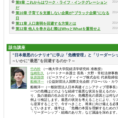
20
第9章 これからはワーク・ライフ・インテグレーション
だ
20
第10章 子育てを支援しない企業が“ブラック企業”になる
日
20
第11章 人口衰弱を回避する方策とは
20
第12章 他人を巻き込む際はWhyとWhatを重視せよ
該当講座
“日本最悪のシナリオ”に学ぶ「危機管理」と「リーダーシ
～いかに“最悪”を回避するのか？～
竹内幹
（一橋大学大学院経済学研究科 准教授）
塩崎彰久
（パートナー弁護士 長島・大野・常松法律事
荻原国啓
（ピースマインド・イープ株式会社 代表取締
船橋洋一
（公益財団法人国際文化会館 グローバル・カウ
船橋洋一（一般財団法人日本再建イニシアティブ理事長
一つの危機はどのような経緯で最悪な状況を迎えるのか
り、負の連鎖の生み出すのか、危機悪化の原因とは何な
例より検証します。最悪の状況を考えることにより、リ
ら逆算することで、今すべきこと、将来に向け備える必
していきます。後半は、「危機の本質を理解するための
「リーダーシップ・組織のあり方」など議論を深めます