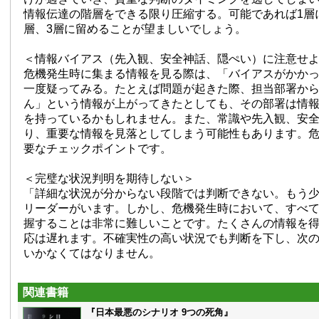
情報伝達の階層をできる限り圧縮する。可能であれば1層
層、3層に留めることが望ましいでしょう。
＜情報バイアス（先入観、安全神話、隠ぺい）に注意せ
危機発生時に集まる情報を見る際は、「バイアスがかか
一度疑ってみる。たとえば問題が起きた際、担当部署か
ん」という情報が上がってきたとしても、その部署は情
を持っているかもしれません。また、常識や先入観、安
り、重要な情報を見落としてしまう可能性もあります。
要なチェックポイントです。
＜完璧な状況判明を期待しない＞
「詳細な状況が分からない段階では判断できない。もう
リーダーがいます。しかし、危機発生時において、すべ
握することは非常に難しいことです。たくさんの情報を
応は遅れます。不確実性の高い状況でも判断を下し、次
いかなくてはなりません。
関連書籍
『日本最悪のシナリオ 9つの死角』