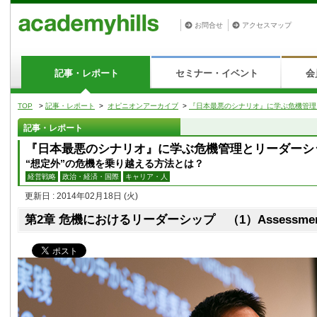
お問合せ
アクセスマップ
記事・レポート
セミナー・イベント
会
TOP
>
記事・レポート
>
オピニオンアーカイブ
>
『日本最悪のシナリオ』に学ぶ危機管理
記事・レポート
『日本最悪のシナリオ』に学ぶ危機管理とリーダーシ
“想定外”の危機を乗り越える方法とは？
経営戦略
政治・経済・国際
キャリア・人
更新日 : 2014年02月18日
(火)
第2章 危機におけるリーダーシップ （1）Assessm