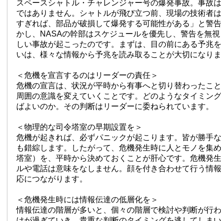
スペースシャトル・チャレンジャー号の爆発事故。事故
ではありません。シャトルが飛び立つ前、現場の技術者
すぎれば、部品が破損して爆発する可能性がある」と警
かし、NASAの幹部はスケジュールを優先し、警告を無
しい事故が起こったのです。まずは、目の前にある予兆
いは、様々な情報から予兆を読み取ることが大切になり
＜危機を宣言するのはリーダーの責任＞
危機の宣言は、状況が平時から有事へと切り替わったこ
周囲の意識を変えていくことです。どのようなタイミン
ばよいのか。その判断はリーダーに委ねられています。
＜物理的な司令塔室の早期設置を＞
危機が起きれば、必ずパニックが起こります。皆が勝手
も錯綜します。したがって、危機発生時に人とモノを集
塔室）を、平時から決めておくことが肝心です。危機発
ルや電話は意味をなしません。顔を付き合わせて行う情
応につながります。
＜危機発生時には情報伝達の低層化を＞
情報伝達の階層が多いと、個々の階層で検討や判断が行
けが過ぎていき、貴重な判断のタイミングを逃してしま