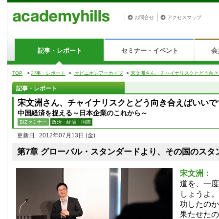
お問合せ
アクセスマップ
記事・レポート
セミナー・イベント
会
TOP
>
記事・レポート
>
オピニオンアーカイブ
>
宋文洲さん、チャイナリスクとどう向き
記事・レポート
宋文洲さん、チャイナリスクとどう向き合えばいいで
中国経済を捉える～日本企業のこれから～
BIZセミナー
政治・経済・国際
更新日 : 2012年07月13日
(金)
第7章 グローバル・スタンダードより、その国のスタ
宋文洲：
道を、一度
しょうよ。
功したのか
果たせたの