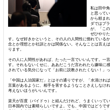
私は田中角
と思ってい
から頼まれ
ダではプラ
が、「この
ぜひやりた
す。なぜ好きかというと、その人の人間性に惚れている
念とか理想とか社訓とかは関係ない。そんなことは言え
ります。
その人に人間性があれば、たった一言でいいんです。一
す。それもないくせに、ああだこうだ言われたら嫌味に
されている気分になって「お前に説教されたくない！」
「中国は人治国家だ」とはその通りですが、「水清けれ
言葉があるように、相手を害するようなことさえしなけ
考えないほうがいいんです。
楽天が百度（バイドゥ）と組んだけれど、うまくいって
日本国内では素晴らしいですよ。でも、中国ではどうで