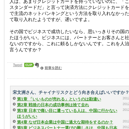
人は、あまりクレジットカードを持っていないのに、「
スタンダードだ」と言って決済方法にクレジットカード
で主流のネットバンキングという方法を取り入れなかっ
て取り入れたようですが、遅いですよ。
その国でビジネスで成功したいなら、思いっきりその国
たほうがいい。ビジネスには、パートナーとお客さんと社
ないのですから、これに頼るしかないんです。これを人
言うんですか？
Tweet
前章を読む
宋文洲さん、チャイナリスクとどう向き合えばいいですか？
20
第1章 「いいものが売れる」というのは勘違い
20
第2章 戦後の日本の成功事例は捨て去れ
20
第3章 日本で痛い目に遭っている人は、中国に行かない
ほうがいい
20
第4章 なぜ日本企業は中国に過大な期待をするのか？
20
第5章 ビジネスパートナー選びの難しさは、中国も日本