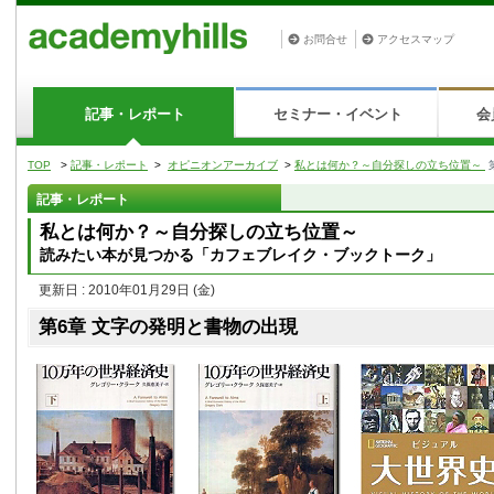
お問合せ
アクセスマップ
記事・レポート
セミナー・イベント
会
TOP
>
記事・レポート
>
オピニオンアーカイブ
>
私とは何か？～自分探しの立ち位置～
記事・レポート
私とは何か？～自分探しの立ち位置～
読みたい本が見つかる「カフェブレイク・ブックトーク」
更新日 : 2010年01月29日
(金)
第6章 文字の発明と書物の出現