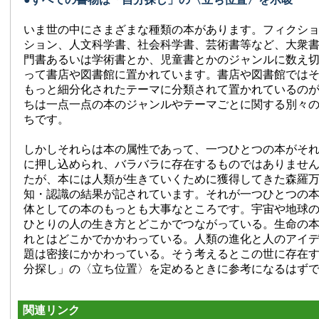
いま世の中にさまざまな種類の本があります。フィクシ
ション、人文科学書、社会科学書、芸術書等など、大衆
門書あるいは学術書とか、児童書とかのジャンルに数え
って書店や図書館に置かれています。書店や図書館では
もっと細分化されたテーマに分類されて置かれているの
ちは一点一点の本のジャンルやテーマごとに関する別々
ちです。
しかしそれらは本の属性であって、一つひとつの本がそ
に押し込められ、バラバラに存在するものではありませ
たが、本には人類が生きていくために獲得してきた森羅
知・認識の結果が記されています。それが一つひとつの
体としての本のもっとも大事なところです。宇宙や地球
ひとりの人の生き方とどこかでつながっている。生命の
れとはどこかでかかわっている。人類の進化と人のアイ
題は密接にかかわっている。そう考えるとこの世に存在
分探し」の〈立ち位置〉を定めるときに参考になるはず
関連リンク