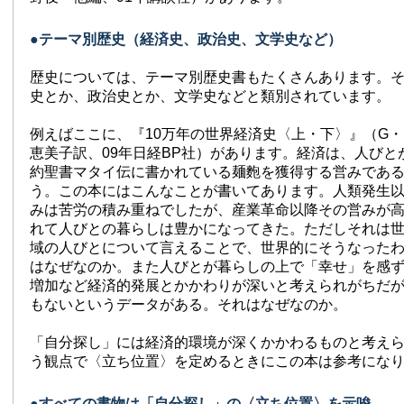
●テーマ別歴史（経済史、政治史、文学史など）
歴史については、テーマ別歴史書もたくさんあります。
史とか、政治史とか、文学史などと類別されています。
例えばここに、『10万年の世界経済史〈上・下〉』（G
恵美子訳、09年日経BP社）があります。経済は、人びと
約聖書マタイ伝に書かれている麺麭を獲得する営みであ
う。この本にはこんなことが書いてあります。人類発生
みは苦労の積み重ねでしたが、産業革命以降その営みが
れて人びとの暮らしは豊かになってきた。ただしそれは
域の人びとについて言えることで、世界的にそうなった
はなぜなのか。また人びとが暮らしの上で「幸せ」を感
増加など経済的発展とかかわりが深いと考えられがちだ
もないというデータがある。それはなぜなのか。
「自分探し」には経済的環境が深くかかわるものと考え
う観点で〈立ち位置〉を定めるときにこの本は参考にな
●すべての書物は「自分探し」の〈立ち位置〉を示唆