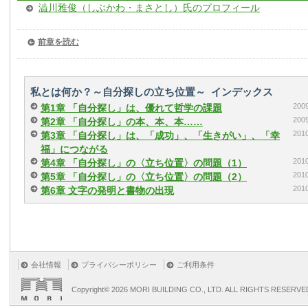
澁川雅俊（しぶかわ・まさとし）氏のプロフィール
前章を読む
私とは何か？～自分探しの立ち位置～ インデックス
20
第1章 「自分探し」は、優れて哲学の課題
20
第2章 「自分探し」の本、本、本……
20
第3章 「自分探し」は、「成功」、「生きがい」、「幸
福」につながる
20
第4章 「自分探し」の〈立ち位置〉の問題（1）
20
第5章 「自分探し」の〈立ち位置〉の問題（2）
20
第6章 文字の発明と書物の出現
会社情報
プライバシーポリシー
ご利用条件
Copyright©
2026 MORI BUILDING CO., LTD. ALL RIGHTS RESERVE