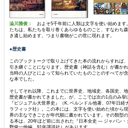
澁川雅俊：
およそ5千年前に人類は文字を使い始めます
たちは、私たちを取り巻くあらゆるものごと、すなわち
き遺し始めます。つまり書物がこの世に現れます。
●歴史書
このブックトークで取り上げてきた本の流れからすれば
引き継ぐことになります。歴史書（神話を含む）が書か
当時の人びとによって知られていたものごとのすべてが
な本でした。
そしてそれ以降、これまでに世界史、地域史、各国史、
歴史書が書かれてきました。が、ここでは次の1点のみ挙
『ビジュアル大世界史』（K. ベルンドル他著、07年日経
ラフィック社）。この本には、文字を使い始めた頃から
界の主なできごとが年代順に書かれています。その類型
る本は、20年ほど前に出された『日本全史 — ジャパン
野俊一他編、91年講談社）があります。