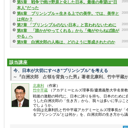
20
第5章 戦争で焼け野原と化した日本。最後の希望は“日
本人”だった
20
第6章 プリンシプル＝生きる上での美学。では、美学と
は何か？
20
第7章 「プリンシプルのない日本」と言われないために
20
第8章 「誰かがやってくれる」から「俺がやらねば誰が
やる」へ
20
第9章 白洲次郎の人格は、どのように形成されたのか
該当講座
今、日本が大切にすべき“プリンシプル”を考える
～『白洲次郎 占領を背負った男』著者北康利、竹中平蔵
北康利
（作家）
竹中平蔵
（アカデミーヒルズ理事長/慶應義塾大学名誉
戦後の激動の時代に、日本に誇りを持ち、日本のために
うした白洲次郎の「生き方」から、我々は多いに学ぶこ
でしょうか。
今回は北康利氏と竹中平蔵アカデミーヒルズ理事長が「
る“プリンシプル”とは何か」を、白洲次郎の生き方から