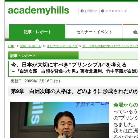
お問合せ
アクセスマップ
記事・レポート
セミナー・イベント
会
TOP
>
記事・レポート
>
オピニオンアーカイブ
>
今、日本が大切にすべき“プリンシプル”
記事・レポート
今、日本が大切にすべき“プリンシプル”を考える
～『白洲次郎 占領を背負った男』著者北康利、竹中平蔵が白洲
更新日 : 2009年12月16日
(水)
第9章 白洲次郎の人格は、どのように形成されたの
会場からの
っているう
の“プリン
ちました。
我々は白洲
るのですが