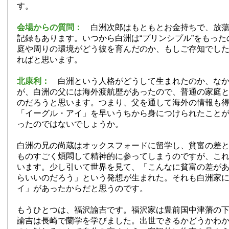
す。
会場からの質問：
白洲次郎はもともとお金持ちで、放蕩
記録もあります。いつから白洲は“プリンシプル”をもっ
庭や周りの環境がどう彼を育んだのか、もしご存知でし
ればと思います。
北康利：
白洲という人格がどうして生まれたのか、なか
が、白洲の父には海外渡航歴があったので、普通の家庭
のだろうと思います。つまり、父を通して海外の情報も
「イーグル・アイ」を早いうちから身につけられたこと
ったのではないでしょうか。
白洲の兄の尚蔵はオックスフォードに留学し、貧富の差
ものすごく煩悶して精神的に参ってしまうのですが、こ
います。少し引いて世界を見て、「こんなに貧富の差が
らいいのだろう」という発想が生まれた。それも白洲家
イ」があったからだと思うのです。
もうひとつは、福沢諭吉です。福沢家は豊前国中津藩の
諭吉は長崎で蘭学を学びました。出世できるかどうかわ