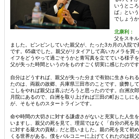
いうところ
ば」という
でしょうか
北康利：
私
父をスキル
ました。ピンピンしていた親父が、たった3カ月の入院で
です。65歳でした。親父がリタイアして高いカメラを買
イフをどうやって過ごそうかと青写真を立てている様子
父が失った時間というのをものすごく切実に感じたので
自分はどうすれば、親父が失った分まで有効に生きられ
たのは、両親の故郷、兵庫県三田市のことです。疲弊し
こしをやれば親父は喜ぶだろうと思ったのです。白洲次
月院にあるので、白洲を取り上げれば三田の町おこしに
が、そもそものスタートラインです。
命や時間の大切さに対する謙虚さがないと充実した人生
いますし、親父の死を見て、理屈ではなく「自分の死を
に対する最大の貢献」だと思いました。親の死を見て初
くる世界がある。僕をバルコニーに上げてくれたのは親