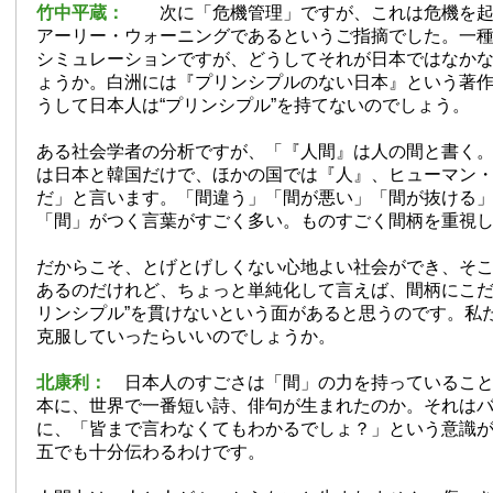
竹中平蔵：
次に「危機管理」ですが、これは危機を起
アーリー・ウォーニングであるというご指摘でした。一
シミュレーションですが、どうしてそれが日本ではなか
ょうか。白洲には『プリンシプルのない日本』という著
うして日本人は“プリンシプル”を持てないのでしょう。
ある社会学者の分析ですが、「『人間』は人の間と書く
は日本と韓国だけで、ほかの国では『人』、ヒューマン
だ」と言います。「間違う」「間が悪い」「間が抜ける
「間」がつく言葉がすごく多い。ものすごく間柄を重視
だからこそ、とげとげしくない心地よい社会ができ、そ
あるのだけれど、ちょっと単純化して言えば、間柄にこだ
リンシプル”を貫けないという面があると思うのです。私
克服していったらいいのでしょうか。
北康利：
日本人のすごさは「間」の力を持っていること
本に、世界で一番短い詩、俳句が生まれたのか。それは
に、「皆まで言わなくてもわかるでしょ？」という意識
五でも十分伝わるわけです。