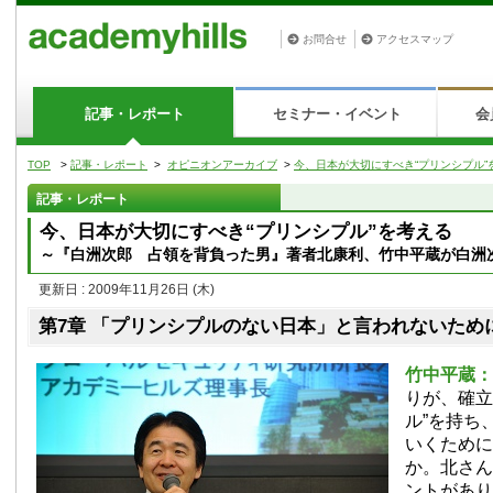
お問合せ
アクセスマップ
記事・レポート
セミナー・イベント
会
TOP
>
記事・レポート
>
オピニオンアーカイブ
>
今、日本が大切にすべき“プリンシプル”
記事・レポート
今、日本が大切にすべき“プリンシプル”を考える
～『白洲次郎 占領を背負った男』著者北康利、竹中平蔵が白洲
更新日 : 2009年11月26日
(木)
第7章 「プリンシプルのない日本」と言われないため
竹中平蔵：
りが、確立
ル”を持ち
いくために
か。北さん
ントがあり