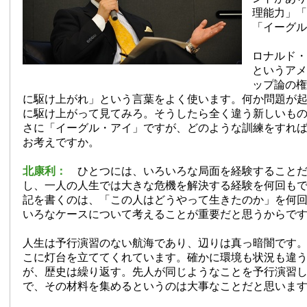
理能力」「
「イーグル
ロナルド・
というアメ
ップ論の権
に駆け上がれ」という言葉をよく使います。何か問題が
に駆け上がって見てみろ。そうしたら全く違う新しいも
さに「イーグル・アイ」ですが、どのような訓練をすれ
お考えですか。
北康利：
ひとつには、いろいろな局面を経験することだ
し、一人の人生では大きな危機を解決する経験を何回も
記を書くのは、「この人はどうやって生きたのか」を何
いろなケースについて考えることが重要だと思うからで
人生は予行演習のない航海であり、辺りは真っ暗闇です
こに灯台を立ててくれています。確かに環境も状況も違
が、歴史は繰り返す。先人が同じようなことを予行演習
で、その材料を集めるというのは大事なことだと思いま