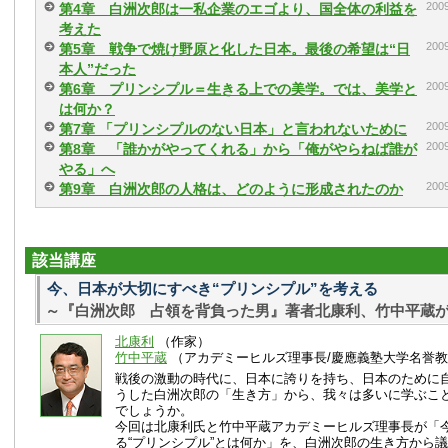
20
第4章 白洲次郎は一私企業のエゴより、国全体の利益を
考えた
20
第5章 戦争で焼け野原と化した日本。最後の希望は“日
本人”だった
20
第6章 プリンシプル＝生きる上での美学。では、美学と
は何か？
20
第7章 「プリンシプルのない日本」と言われないために
20
第8章 「誰かがやってくれる」から「俺がやらねば誰が
やる」へ
20
第9章 白洲次郎の人格は、どのように形成されたのか
該当講座
今、日本が大切にすべき“プリンシプル”を考える
～『白洲次郎 占領を背負った男』著者北康利、竹中平蔵
北康利
（作家）
竹中平蔵
（アカデミーヒルズ理事長/慶應義塾大学名誉
戦後の激動の時代に、日本に誇りを持ち、日本のために
うした白洲次郎の「生き方」から、我々は多いに学ぶこ
でしょうか。
今回は北康利氏と竹中平蔵アカデミーヒルズ理事長が「
る“プリンシプル”とは何か」を、白洲次郎の生き方から