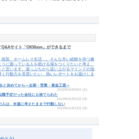
Q&Aサイト「OKWave」ができるまで
、病気、ホームレス生活…。そんな辛い経験を持つ兼
ように困っている人を助ける場をつくりたいと考え、
げたと言います。崖っぷちから這い上がるマインドの強
導く行動力を見習いたい、熱いレポートをお届けしま
くると決めてから～企画・営業・資金工面～
2010年03月09日
(火)
、転職予定だった会社にも捨てられた
2010年03月01日
(月)
」の人は、永遠に考えたままで行動しない
2010年02月22日
(月)
ねとう)