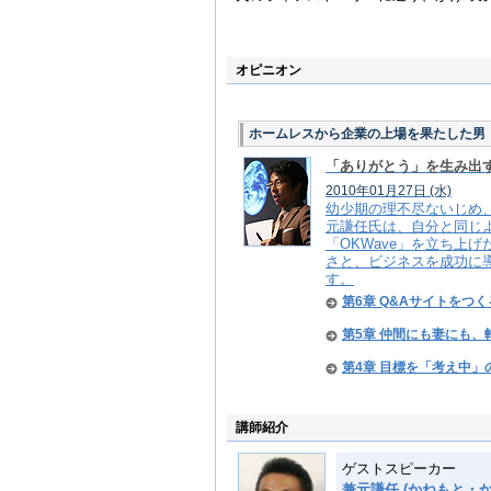
オピニオン
ホームレスから企業の上場を果たした男
「ありがとう」を生み出す
2010年01月27日
(水)
幼少期の理不尽ないじめ
元謙任氏は、自分と同じ
「OKWave」を立ち上
さと、ビジネスを成功に
す。
第6章 Q&Aサイトをつ
第5章 仲間にも妻にも
第4章 目標を「考え中
講師紹介
ゲストスピーカー
兼元謙任 (かねもと・か