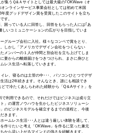
万人が集うＱ&Ａサイトとしては最大級の｢OKWave（オ
本のオンラインサービス事業会社としては初めて米国
、2008年度グッドデザイン賞を受賞したこのサイトを立ち
氏です。
人が、困っている人に回答し、回答をもらった人には｢あ
優しいコミュニケーションの広がりを目指していま
ナーグループ会社に入社。様々なコンペで賞をとり、
た。しかし「アメリカでデザイン会社をつくらない
いたメンバーの１人が仲間と別会社を立ち上げてしま
らに妻からの離婚届けをつきつけられ、まさに身ひと
ームレス生活へ転落していきます。
トイレ、寝るのは土管の中･･･、パソコンひとつでデザ
生活は2年続きます。そんなとき、誰にも相談でき
などで冷たくあしらわれた経験から「Q＆Aサイト」を
料で利用できるので、それだけではビジネスは成り立
イト」の運営ノウハウを生かしたビジネスソリューシ
ve」のビジネスモデルを確立するまでの道程と、今後
ただきます。
ホームレス生活･･･人とは違う厳しい体験を通して、
を作りたいと考え「OKWave」を作るに至った兼元
ぷちから這い上がるマインドの強さを紐解きます。