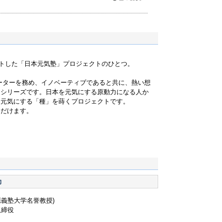
た企業の経営戦略と発展プロセス、組織の史的研究を
から熱い支持を受けている。
たちの日本史：近代日本の創造的対応」（東洋経済新
未来をつくるイノベーション』、『脱カリスマ時代のリ
の構造』など多数
タートした「日本元気塾」プロジェクトのひとつ。
ーターを務め、イノベーティブであると共に、熱い想
ーシリーズです。日本を元気にする原動力になる人か
を元気にする「種」を蒔くプロジェクトです。
ただけます。
助
應義塾大学名誉教授)
取締役