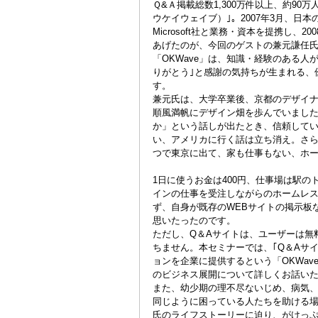
Ｑ&Ａ掲載総数1,300万件以上、約90
ウケイウェイブ）｣。2007年3月、日
Microsoft社と業務・資本を提携し
あげたのが、今回のゲストの兼元謙任
「OKWave」は、知識・経験のある
りがとう｣と感謝の気持ちが生まれる、
す。
兼元氏は、大学卒業後、京都のデザイ
順風満帆にデザイン畑を歩んでいまし
か」という話しが出たとき、信頼して
い、アメリカに行く話は立ち消え。さ
つで東京に出て、家も仕事もない、ホ
1日に使うお金は400円、仕事場は駅の
インの仕事を受注しながらのホームレス
ず、自身が既存のWEBサイトの掲示板
思いたったのです。
ただし、Q＆Aサイトは、ユーザーは無
ちません。本セミナーでは、｢Q＆Aサ
ョンを企業に提供するという「OKWa
のビジネス展開について詳しくお話い
また、幼少期の理不尽ないじめ、病気、
同じように困っている人たちを助ける場
氏のライフストーリーに迫り、がけっ