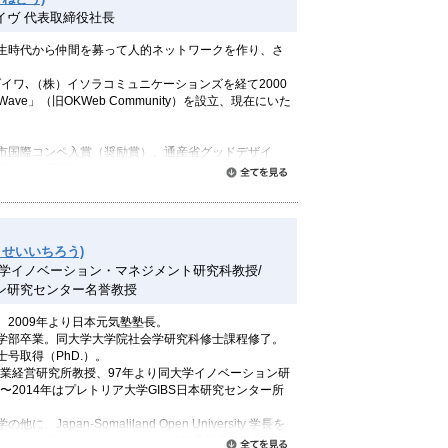
イヴ 代表取締役社長
生時代から仲間を募って人的ネットワークを作り、さ
イワ､（株）イソラコミュニケーションズを経て2000
ave」（旧OKWeb Community）を設立、現在にいた
市国際コンペ入賞（奨励賞）、通産省グッドデザイ
別賞などを受賞。
すべて読む
超える日』（ソフトバンク クリエイティブ）他
・せいいちろう)
ェイヴ
大学イノベーション・マネジメント研究科教授/
ミュニティサイト運営、FAQヘルプデスクソリューショ
情報活性化ソリューションの提供、Q&Aコミュニティを
ン研究センター名誉教授
ートサービスの提供、FAQ作成オペレーション支援コ
2009年より日本元気塾塾長。
学部卒業。同大学大学院社会学研究科修士課程修了。
号取得（PhD.）。
産業経営研究所教授、97年より同大学イノベーション研
年〜2014年はプレトリア大学GIBS日本研究センター所
Japan-Somaliland Open University 学長を
1年より『一橋ビジネスレビュー』編集委員長を兼任して
すべて読む