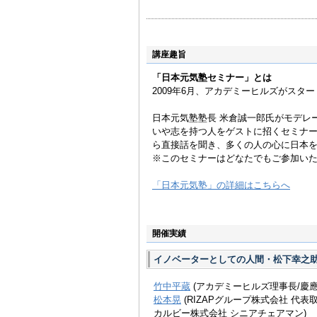
いる。
イノベーションを核とし
専門とし、多くの経営者
著書は、「イノベーター
講座趣旨
報社）、『創発的破壊 
ーダー論』、『経営革命
「日本元気塾セミナー」とは
2009年6月、アカデミーヒルズがス
日本元気塾塾長 米倉誠一郎氏がモデレ
いや志を持つ人をゲストに招くセミナ
ら直接話を聞き、多くの人の心に日本
※このセミナーはどなたでもご参加い
「日本元気塾」の詳細はこちらへ
開催実績
イノベーターとしての人間・松下幸之
竹中平蔵
(アカデミーヒルズ理事長/慶
松本晃
(RIZAPグループ株式会社 代表
カルビー株式会社 シニアチェアマン)