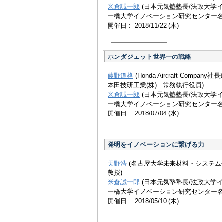
米倉誠一郎
(日本元気塾塾長/法政大学
一橋大学イノベーション研究センター名
開催日 : 2018/11/22
(木)
ホンダジェット世界一の戦略
藤野道格
(Honda Aircraft Company社
本田技研工業(株) 常務執行役員)
米倉誠一郎
(日本元気塾塾長/法政大学
一橋大学イノベーション研究センター名
開催日 : 2018/07/04
(水)
発明をイノベーションに繋げる力
天野浩
(名古屋大学未来材料・システ
教授)
米倉誠一郎
(日本元気塾塾長/法政大学
一橋大学イノベーション研究センター名
開催日 : 2018/05/10
(木)