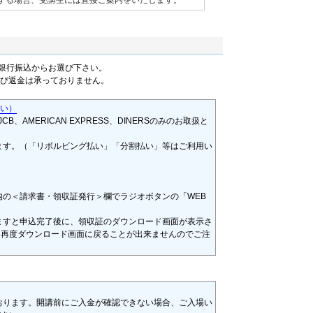
する場合、受講生には直接ご案内をいたします。
銀行振込からお選び下さい。
及び返金は承っておりません。
さい）
CB、AMERICAN EXPRESS、DINERSのみのお取扱と
ます。（「リボルビング払い」「分割払い」等はご利用い
内の＜請求書・領収証発行＞欄でラジオボタンの「WEB
ますと申込完了後に、領収証のダウンロード画面が表示さ
と再度ダウンロード画面に戻ることが出来ませんのでご注
おります。開講前にご入金が確認できない場合、ご入場い