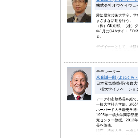
株式会社オウケイウェ
愛知県立芸術大学卒。学
まざまな活動を行う。
（株）GK京都、（株）ダ
年1月にQ&Aサイト「OKW
る。
デザイナーとして、大阪
ン・中小企業庁 長官特
主な著書：『グーグルを
モデレーター
米倉誠一郎 (よねくら
株式会社オウケイウ
日本元気塾塾長/法政
Q&A形式の情報交換コ
ンの提供、 Q&A形式の
一橋大学イノベーショ
活用したカスタマーサポ
ンサルティング
アーク都市塾塾長を経て、
一橋大学社会学部、経済
ハーバード大学歴史学博士
1995年一橋大学商学部
究センター教授。2012
長を兼務。
現在、法政大学、一橋大学の他に、
も務める。また、200