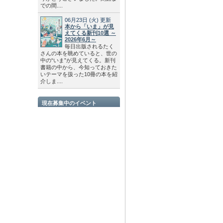
での間....
06月23日
(火)
更新
本から「いま」が見
えてくる新刊10選 ～
2026年6月～
毎日出版されるたく
さんの本を眺めていると、世の
中の“いま”が見えてくる。新刊
書籍の中から、今知っておきた
いテーマを扱った10冊の本を紹
介しま....
現在募集中のイベント