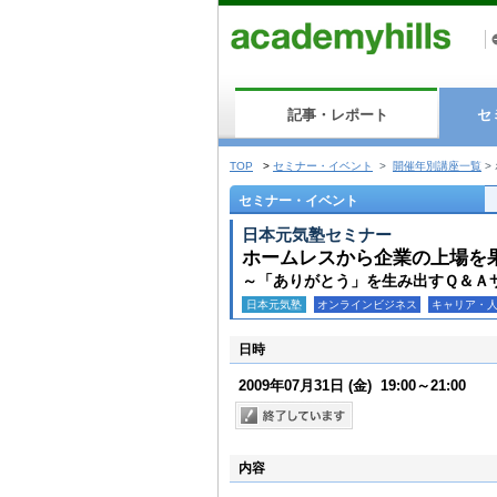
記事・レポート
セ
TOP
>
セミナー・イベント
>
開催年別講座一覧
>
セミナー・イベント
日本元気塾セミナー
ホームレスから企業の上場を
～「ありがとう」を生み出すＱ＆Ａサ
日本元気塾
オンラインビジネス
キャリア・
日時
2009年07月31日
(金)
19:00～21:00
内容