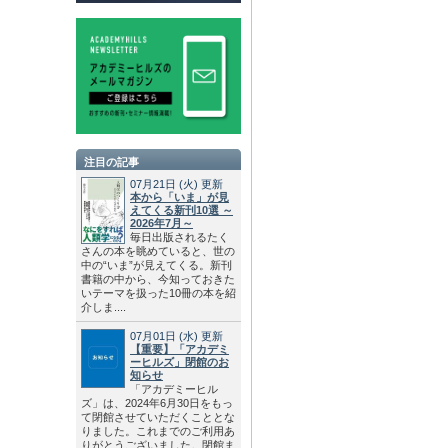
注目の記事
07月21日
(火)
更新
本から「いま」が見
えてくる新刊10選 ～
2026年7月～
毎日出版されるたく
さんの本を眺めていると、世の
中の“いま”が見えてくる。新刊
書籍の中から、今知っておきた
いテーマを扱った10冊の本を紹
介しま....
07月01日
(水)
更新
【重要】「アカデミ
ーヒルズ」閉館のお
知らせ
「アカデミーヒル
ズ」は、2024年6月30日をもっ
て閉館させていただくこととな
りました。これまでのご利用あ
りがとうございました。閉館ま