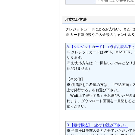
※都合により会場変更
お支払い方法
クレジットカードによるお支払い、または
※ カード決済後やご入金後のキャンセル
A.【クレジットカード】（必ずお読み下
※ クレジットカードはVISA、MASTER、J
なります。
※ お支払方法は「一回払い」のみとなり
ただけません）
【その他】
※ 領収証をご希望の方は、「申込画面」
上で発行する」をお選び下さい。
「WEB上で発行する」をお選びいただき
れます。ダウンロード画面を一旦閉じる
意ください。
B.【銀行振込】（必ずお読み下さい）
※ 当講座は事前入金とさせていただいて