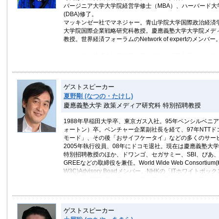
バージニア大学大学院経営学修士（MBA）、ハーバード大
(DBA)修了。
マッキンゼー社でマネジャー。青山学院大学国際政治経済
大学院国際企業戦略研究科教授。慶應義塾大学大学院メデ
教授。世界経済フォーラムのNetwork of expertのメンバー
これまで、株式会社資生堂、積水化学、日清食品ホールデ
双日株式会社、ライフネット生命保険株式会社、富士通株
船三井社外取締役などを歴任、デジタル庁初代デジタル監
事、総合科学技術会議非常勤議員、日本学術会議副会長、そ
ゲストスピーカー
規制改革委員会委員、文部科学省中央教育審議会委員、産
夏野剛 (なつの・たけし)
副座長、公正取引委員会独禁法懇話会委員、経済財政諮問
慶應義塾大学 政策メディア研究科 特別招聘教授
択する未来」Working Group委員など。
1988年早稲田大学卒、東京ガス入社。95年ペンシルベニ
日本および外国企業の経営幹部研修・戦略ワークショップ
ォートン）卒。ベンチャー企業副社長を経て、97年NTTドコ
多様性推進、女性活用などに関する各種セミナー、アジア
モード」、その後「おサイフケータイ」などの多くのサー
リスト。
2005年執行役員、08年にドコモ退社。現在は慶應義塾大
2010年より「グローバル・アジェンダ・ゼミナール」、2
特別招聘教授のほか、ドワンゴ、セガサミー、SBI、ぴあ
経験を東京で」(現在はSINCA)など、世界の課題を英語
GREEなどの取締役を兼任。World Wide Web Consortiu
験を継続中。
W3C)Advisory Boadメンバー。NHKの「ITホワイトボ
数。特別招聘教授を務める慶應大学政策メディア研究科で
業論」をテーマに講義する。2001年ビジネスウィーク誌に
リーダー25人の一人に選ばれる。著書「ケータイの未来」
考法」「iPhone vs アンドロイド」等多数。
ゲストスピーカー