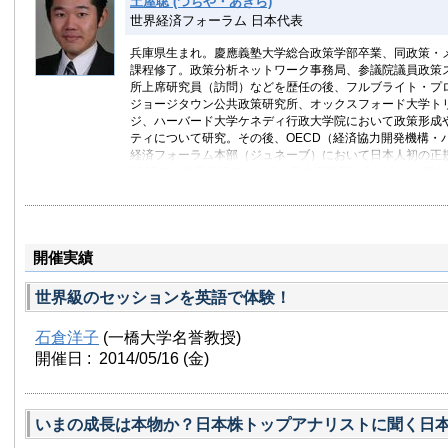
土屋聡 (つちや・あきら)
世界経済フォーラム 日本代表
兵庫県生まれ。慶應義塾大学総合政策学部卒業、同政策・
課程修了。政策分析ネットワーク事務局、参議院議員政策ス
所上席研究員（訪問）などを歴任の後、フルブライト・プ
ジョージタウン公共政策研究所、オックスフォード大学ト
ジ、ハーバード大学ケネディ行政大学院において政策形成
ティについて研究。その後、OECD（経済協力開発機構・
経済フォーラム本部（ジュネーブ）において日本人初の正
2009年に世界経済フォーラム日本事務所を立ち上げ、現
共経営・政策論、情報通信政策、グローバルガヴァナンス
開催実績
世界級のセッションを英語で体験！
石倉洋子
(一橋大学名誉教授)
開催日 : 2014/05/16
(金)
いまの成長は本物か？日本株トップアナリストに聞く日