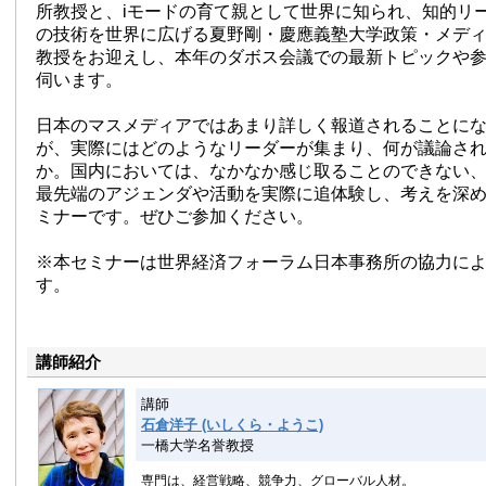
所教授と、iモードの育て親として世界に知られ、知的リ
の技術を世界に広げる夏野剛・慶應義塾大学政策・メデ
教授をお迎えし、本年のダボス会議での最新トピックや
伺います。
日本のマスメディアではあまり詳しく報道されることに
が、実際にはどのようなリーダーが集まり、何が議論さ
か。国内においては、なかなか感じ取ることのできない
最先端のアジェンダや活動を実際に追体験し、考えを深
ミナーです。ぜひご参加ください。
※本セミナーは世界経済フォーラム日本事務所の協力に
す。
講師紹介
講師
石倉洋子 (いしくら・ようこ)
一橋大学名誉教授
専門は、経営戦略、競争力、グローバル人材。