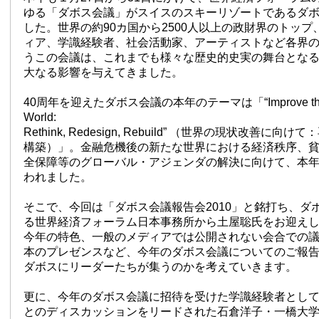
ゆる「ダボス会議」がスイスのスキーリゾートであるダ
した。世界の約90カ国から2500人以上の政財界のトッ
ィア、学識経験者、社会活動家、アーティストなど各界
うこの会議は、これまでも様々な歴史的史実の舞台とな
大なる影響を与えてきました。
40周年を迎えたダボス会議の本年のテーマは「“Improve the Sta
World:
Rethink, Redesign, Rebuild” （世界の現状改善に
構築）」。金融危機後の新たな世界における経済秩序、
全保障等のグローバル・アジェンダの解決に向けて、本
われました。
そこで、今回は「ダボス会議報告会2010」と銘打ち、ダ
る世界経済フォーラム日本事務所から土屋聡氏をお迎え
今年の特色、一般のメディアでは公開されない会合での
本のプレゼンスなど、今年のダボス会議についてのご報
ダボスにリーダーたちが集うのかを考えていきます。
更に、今年のダボス会議に招待を受けた学識経験者とし
とのディスカッションをリードされた石倉洋子・一橋大