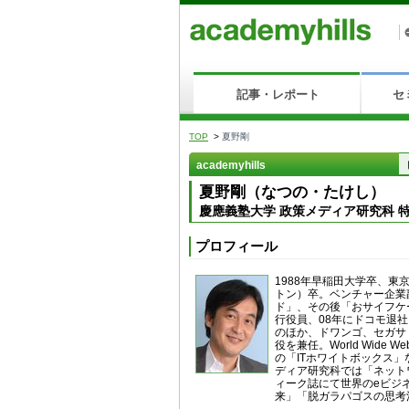
記事・レポート
セ
TOP
>
夏野剛
academyhills
夏野剛（なつの・たけし）
慶應義塾大学 政策メディア研究科 
プロフィール
1988年早稲田大学卒、東
トン）卒。ベンチャー企業副
ド」、その後「おサイフケ
行役員、08年にドコモ退
のほか、ドワンゴ、セガサミ
役を兼任。World Wide Web
の「ITホワイトボックス
ディア研究科では「ネット
ィーク誌にて世界のeビジ
来」「脱ガラパゴスの思考法」