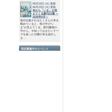
06月23日
(火)
更新
06月23日
(火)
更新
本から「いま」が見
えてくる新刊10選 ～
2026年6月～
毎日出版されるたくさんの本を
眺めていると、世の中の“い
ま”が見えてくる。新刊書籍の
中から、今知っておきたいテー
マを扱った10冊の本を紹介し
ま....
現在募集中のイベント