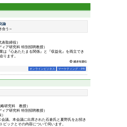
化論
き合う～
代表取締役）
ディア研究科 特別招聘教授）
業は『心あたたまる関係』と『収益化』を両立でき
迫ります。
オンラインビジネス
マーケティング・PR
戦略研究科 教授）
ディア研究科 特別招聘教授）
表）
ス会議。本会議に出席された石倉氏と夏野氏をお招き
トピックとその内容について伺います。