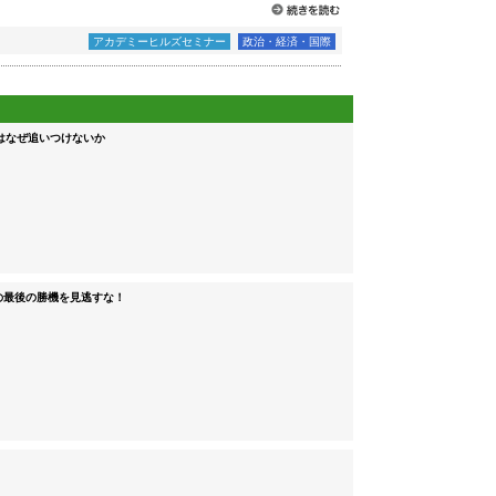
アカデミーヒルズセミナー
政治・経済・国際
はなぜ追いつけないか
 日本の最後の勝機を見逃すな！