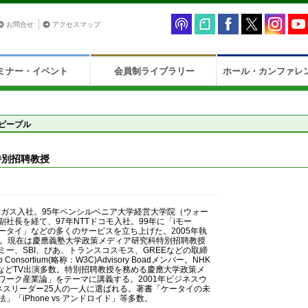
お問合せ
アクセスマップ
ミナー・イベント
会員制ライブラリー
ホール・カンファレ
ピープル
特別招聘教授
京ガス入社。95年ペンシルベニア大学経営大学院（ウォー
社長を経て、97年NTTドコモ入社。99年に「iモー
ータイ」などの多くのサービスを立ち上げた。2005年執
社。現在は慶應義塾大学政策メディア研究科特別招聘教授
ー、SBI、ぴあ、トランスコスモス、GREEなどの取締
 Consortium(略称：W3C)Advisory Boadメンバー。NHK
」などTV出演多数。特別招聘教授を務める慶應大学政策メ
ワーク産業論」をテーマに講義する。2001年ビジネスウ
ネスリーダー25人の一人に選ばれる。著書「ケータイの未
「iPhone vs アンドロイド」等多数。