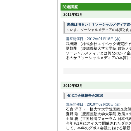
関連講座
2012年01月
未来は明るい！？ソーシャルメディア進
～いま、ソーシャルメディアの本質と向
講座開催日：2012年01月18日
(水)
武田隆 （株式会社エイベック研究所 
夏野剛 （慶應義塾大学大学院 政策メ
ソーシャルメディアとは何なのか？企
るのか？ソーシャルメディアの本質に
2010年02月
ダボス会議報告会2010
講座開催日：2010年02月26日
(金)
石倉 洋子（一橋大学大学院国際企業
夏野 剛（慶應義塾大学大学院 政策メ
土屋 聡（世界経済フォーラム 日本代
今年も1月にスイスで開催されたダボ
して、本年のダボス会議における最新