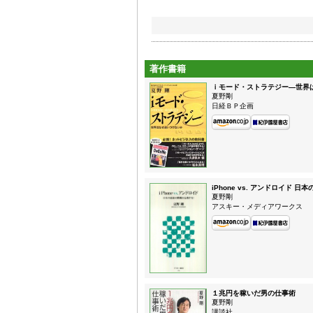
著作書籍
ｉモード・ストラテジー—世界
夏野剛
日経ＢＰ企画
iPhone vs. アンドロイド
夏野剛
アスキー・メディアワークス
１兆円を稼いだ男の仕事術
夏野剛
講談社