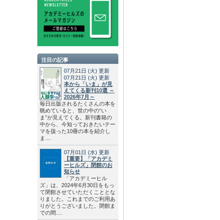
注目の記事
07月21日
(火)
更新
07月21日
(火)
更新
本から「いま」が見
えてくる新刊10選 ～
2026年7月～
毎日出版されるたくさんの本を
眺めていると、世の中の“い
ま”が見えてくる。新刊書籍の
中から、今知っておきたいテー
マを扱った10冊の本を紹介し
ま....
07月01日
(水)
更新
【重要】「アカデミ
ーヒルズ」閉館のお
知らせ
「アカデミーヒル
ズ」は、2024年6月30日をもっ
て閉館させていただくこととな
りました。これまでのご利用あ
りがとうございました。閉館ま
での間....