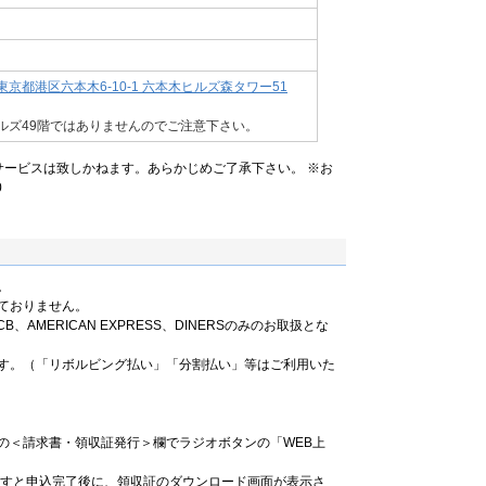
京都港区六本木6-10-1 六本木ヒルズ森タワー51
ルズ49階ではありませんのでご注意下さい。
のサービスは致しかねます。あらかじめご了承下さい。 ※お
0
。
ておりません。
B、AMERICAN EXPRESS、DINERSのみのお取扱とな
す。（「リボルビング払い」「分割払い」等はご利用いた
の＜請求書・領収証発行＞欄でラジオボタンの「WEB上
ますと申込完了後に、領収証のダウンロード画面が表示さ