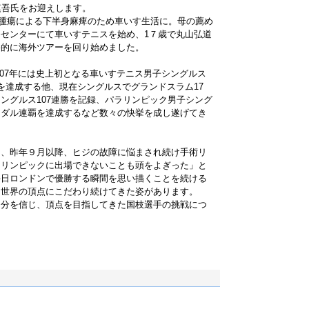
慎吾氏をお迎えします。
脊髄腫瘍による下半身麻痺のため車いす生活に。母の薦め
センターにて車いすテニスを始め、1７歳で丸山弘道
格的に海外ツアーを回り始めました。
2007年には史上初となる車いすテニス男子シングルス
を達成する他、現在シングルスでグランドスラム17
ングルス107連勝を記録、パラリンピック男子シング
メダル連覇を達成するなど数々の快挙を成し遂げてき
も、昨年９月以降、ヒジの故障に悩まされ続け手術リ
ラリンピックに出場できないことも頭をよぎった」と
毎日ロンドンで優勝する瞬間を思い描くことを続ける
に世界の頂点にこだわり続けてきた姿があります。
自分を信じ、頂点を目指してきた国枝選手の挑戦につ