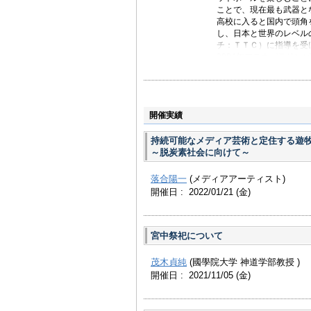
ことで、現在最も武器と
高校に入ると国内で頭角
し、日本と世界のレベル
チ：ＴＴＣ）に指導を受
2004年アテネパラリ
ダルを獲得。2006年1
タイトルを獲得しアジア人
ア初の世界チャンピオン
時の4大大会制覇）を達成
開催実績
ダル、ダブルス銅メダル
2009年、障害者のグ
持続可能なメディア芸術と定住する遊
になり、その年の全豪オ
～脱炭素社会に向けて～
初のプロ転向を宣言。そ
ダブルスのみ開催のウィン
でも07年に続き2連覇を
落合陽一
(メディアアーティスト)
2010年、全豪オープン
開催日 : 2022/01/21
(金)
ム・シングルス優勝。ま
ポーツ大賞の2010年
11月のマスターズ戦での
ニス初の4年連続世界チ
宮中祭祀について
2011年も全豪オープン
た肘の影響で、その後、戦
茂木貞純
(國學院大学 神道学部教授 )
オープンで復帰、9月に
開催日 : 2021/11/05
(金)
続金メダル、完全復活を
「俺は最強だ！」を座右
立、2016年リオパラ