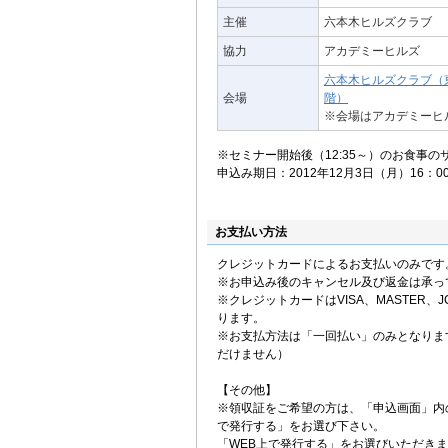
主催
六本木ヒルズクラブ
協力
アカデミーヒルズ
六本木ヒルズクラブ（東
会場
階）
※会場はアカデミーヒ
※セミナー開始後（12:35～）のお食事
申込み期日：2012年12月3日（月）16：0
お支払い方法
クレジットカードによるお支払いのみです
※お申込み後のキャンセル及び返金は承っ
※クレジットカードはVISA、MASTER、JC
ります。
※お支払方法は「一回払い」のみとなりま
だけません）
【その他】
※領収証をご希望の方は、「申込画面」内
で発行する」をお選び下さい。
「WEB上で発行する」をお選びいただき