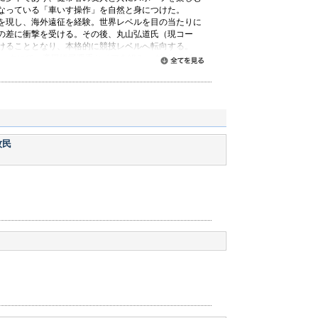
なっている「車いす操作」を自然と身につけた。
を現し、海外遠征を経験。世界レベルを目の当たりに
の差に衝撃を受ける。その後、丸山弘道氏（現コー
けることとなり、本格的に競技レベルへ転向する。
ンピックにて、斎田悟司選手とペアを組み、ダブルス金メ
すべて読む
0月ＵＳオープンにて、自身2つ目となるグランドスラム
初の世界ランキング1位の座に就く。2007年、アジ
、車いすテニス史上初となる年間グランドスラム（当
。2008年北京パラリンピックでは、シングルス金メ
を獲得。
ランドスラムが健常者のグランドスラムと同じ大会に変更
牧民
ープンで3連覇。4月には車いすテニス選手として日本
の後、ジャパンオープン4連覇、全仏オープン3連覇。
ブルドンでは準優勝（w/ｱﾏﾗｰﾝ選手）。USオープン
達成。（08年は五輪の為不開催）
、全仏オープン、USオープンの全てのグランドスラ
た、スポーツのアカデミー賞といわれるローレウスス
度、年間最優秀障害者選手としてノミネートされる。また
敗北までシングルス連勝記録は107に。男子車いすテ
ャンピオン達成。
、USオープンのシングルス優勝。USオープン時に痛め
線離脱を余儀なくされるが、2012年5月のジャパン
行われたロンドンパラリンピックで前人未到の2大会連
果たした。
の銘に、車いすテニス界で圧倒的なポジションを確
リンピックに向けて再始動するとともに、車いすテニスの