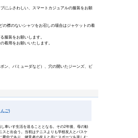
ラブにふさわしい、スマートカジュアルの服装をお願
どの襟のないシャツをお召しの場合はジャケットの着
ずる服装をお願いします。
の着用をお願いいたします。
。
スボン、バミューダなど）、穴の開いたジーンズ、ビ
んご)
病し車いす生活を送ることとなる。その2年後、母の勧
ニスと出会う。当初はテニスよりも学校友人とバスケ
に夢中であり、健常者の友人と共にスポーツを楽しむ