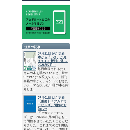
注目の記事
07月21日
(火)
更新
本から「いま」が見
えてくる新刊10選 ～
2026年7月～
毎日出版されるたく
さんの本を眺めていると、世の
中の“いま”が見えてくる。新刊
書籍の中から、今知っておきた
いテーマを扱った10冊の本を紹
介しま....
07月01日
(水)
更新
【重要】「アカデミ
ーヒルズ」閉館のお
知らせ
「アカデミーヒル
ズ」は、2024年6月30日をもっ
て閉館させていただくこととな
りました。これまでのご利用あ
りがとうございました。閉館ま