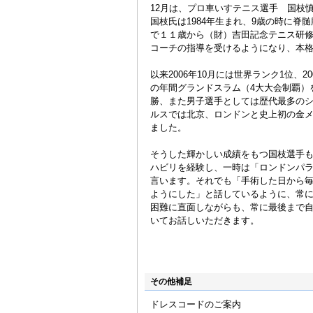
12月は、プロ車いすテニス選手 国枝
国枝氏は1984年生まれ、9歳の時に
で１１歳から（財）吉田記念テニス研修
コーチの指導を受けるようになり、本
以来2006年10月には世界ランク1位、
の年間グランドスラム（4大大会制覇）
勝、また男子選手としては歴代最多のシ
ルスでは北京、ロンドンと史上初の金
ました。
そうした輝かしい成績をもつ国枝選手
ハビリを経験し、一時は「ロンドンパ
言います。それでも「手術した日から
ようにした」と話しているように、常
困難に直面しながらも、常に最後まで
いてお話しいただきます。
その他補足
ドレスコードのご案内