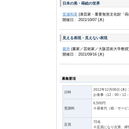
普及活動も熱心に行って
日本の美・蒔絵の世界
室瀬和美
(漆芸家・重要無形文化財「蒔
開催日 : 2021/10/07
(木)
見える表現・見えない表現
紫舟
(書家／芸術家／大阪芸術大学教授
開催日 : 2021/09/16
(木)
募集要項
2012年12月06日
(木)
日時
お食事（12：00～1
6,500円
受講料
※昼食代（税・サービ
70名
定員
※定員になり次第、締