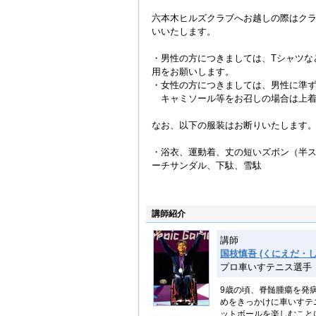
六本木ヒルズクラブへお越しの際はク
いいたします。
・男性の方につきましては、Tシャツな
用をお願いします。
・女性の方につきましては、男性に準
キャミソール等をお召しの場合は上着
なお、以下の服装はお断りいたします
・浴衣、運動着、丈の短いズボン（半
ーチサンダル、下駄、雪駄
講師紹介
講師
国枝慎吾 (くにえだ・し
プロ車いすテニス選手
9歳の頃、脊髄腫瘍を発
めをきっかけに車いすテ
ットボールを楽しむこと