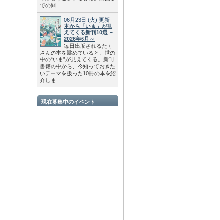
での間....
06月23日
(火)
更新
本から「いま」が見
えてくる新刊10選 ～
2026年6月～
毎日出版されるたく
さんの本を眺めていると、世の
中の“いま”が見えてくる。新刊
書籍の中から、今知っておきた
いテーマを扱った10冊の本を紹
介しま....
現在募集中のイベント