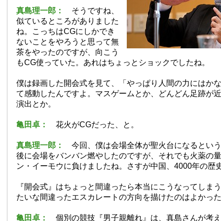
真島理一郎：
そうですね、
似ているところがありました
ね。こっちはCGにしかでき
ないことをやろうと思って無
茶をやったのですが、向こう
もCG使っていた。あれはちょっとショックでしたね。
僕は録画した開会式を見て、「やっぱり人間の力にはか
て感動したんですよ。マスゲームとか、どんどん足跡が
演出とか。
亀田卓：
花火がCGだった、と。
真島理一郎：
今回、僕は会場全体が聖火台になるとい
後に会場をバンバン燃やしたのですが、それでも火薬の
ン・イーモウに負けましたね。さすが中国、4000年の歴
『開会式』はちょっと間違ったら本当にこうなってしま
たいな間違ったエスカレートの方向を描けたのはよかっ
亀田卓：
個別の競技『男子親離れ』は、真島さんが考