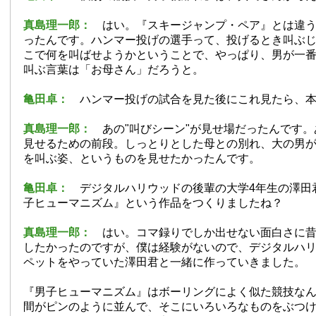
真島理一郎：
はい。『スキージャンプ・ペア』とは違
ったんです。ハンマー投げの選手って、投げるとき叫ぶ
こで何を叫ばせようかということで、やっぱり、男が一
叫ぶ言葉は「お母さん」だろうと。
亀田卓：
ハンマー投げの試合を見た後にこれ見たら、
真島理一郎：
あの"叫びシーン"が見せ場だったんです
見せるための前段。しっとりとした母との別れ、大の男
を叫ぶ姿、というものを見せたかったんです。
亀田卓：
デジタルハリウッドの後輩の大学4年生の澤田
子ヒューマニズム』という作品をつくりましたね？
真島理一郎：
はい。コマ録りでしか出せない面白さに
したかったのですが、僕は経験がないので、デジタルハ
ペットをやっていた澤田君と一緒に作っていきました。
『男子ヒューマニズム』はボーリングによく似た競技な
間がピンのように並んで、そこにいろいろなものをぶつ