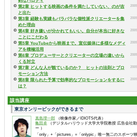
剣なパロディ
20
第2章 ヒットする映画の条件を満たしていない、のが吉
と出た
20
第3章 経験も実績もバラバラな個性派クリエーターを集
めた理由
20
第4章 好き嫌いが分かれてもいい。自分が本当に好きな
ことにこだわる
20
第5章 YouTubeから映画まで。宣伝媒体に多様なメディ
アを積極活用
20
第6章 プロデューサーとクリエーターの立場の違いから
くる対立
20
第7章 どんな人が観ているのか？ ヒットの法則とプロ
モーション方法
20
第8章 限られた予算で効率的なプロモーションをするに
は？
該当講座
東京オンリーピックができるまで
真島理一郎
（映像作家／IDIOTS代表）
亀田卓
（デジタルハリウッド大学大学院教授 広告会社勤
ー ）
「only」+「pictures」=「onlypic」唯一無二のス