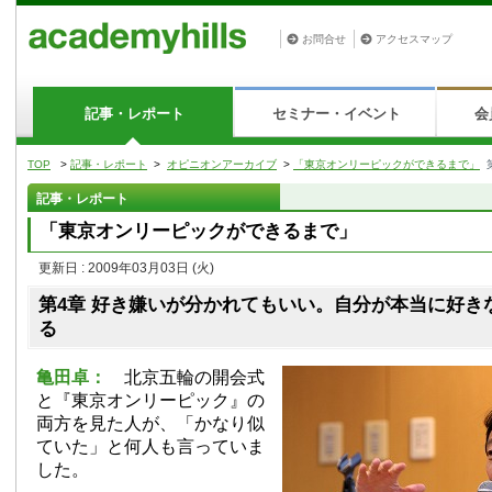
お問合せ
アクセスマップ
記事・レポート
セミナー・イベント
会
TOP
>
記事・レポート
>
オピニオンアーカイブ
>
「東京オンリーピックができるまで」
記事・レポート
「東京オンリーピックができるまで」
更新日 : 2009年03月03日
(火)
第4章 好き嫌いが分かれてもいい。自分が本当に好き
る
亀田卓：
北京五輪の開会式
と『東京オンリーピック』の
両方を見た人が、「かなり似
ていた」と何人も言っていま
した。