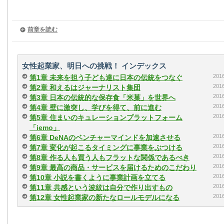
前章を読む
女性起業家、明日への挑戦！ インデックス
20
第1章 未来を担う子ども達に日本の伝統をつなぐ
20
第2章 和えるはジャーナリスト集団
20
第3章 日本の伝統的な保存食「米菓」を世界へ
20
第4章 壁に激突し、学びを得て、前に進む
20
第5章 住まいのキュレーションプラットフォーム
「iemo」
20
第6章 DeNAのベンチャーマインドを加速させる
20
第7章 変化が起こるタイミングに事業をぶつける
20
第8章 作る人も買う人もフラットな関係であるべき
20
第9章 最高の商品・サービスを届けるためのこだわり
20
第10章 小説を書くように事業計画を立てる
20
第11章 共感という波紋は自分で作り出すもの
20
第12章 女性起業家の新たなロールモデルになる