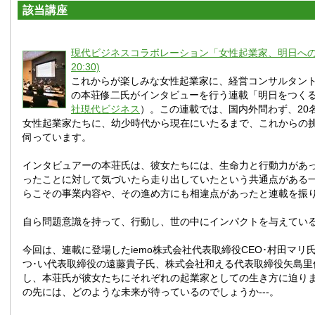
該当講座
現代ビジネスコラボレーション「女性起業家、明日への挑戦
20:30)
これからが楽しみな女性起業家に、経営コンサルタン
の本荘修二氏がインタビューを行う連載「明日をつく
社現代ビジネス
）。この連載では、国内外問わず、20
女性起業家たちに、幼少時代から現在にいたるまで、これからの
伺っています。
インタビュアーの本荘氏は、彼女たちには、生命力と行動力があ
ったことに対して気づいたら走り出していたという共通点がある
らこその事業内容や、その進め方にも相違点があったと連載を振
自ら問題意識を持って、行動し、世の中にインパクトを与えてい
今回は、連載に登場したiemo株式会社代表取締役CEO･村田マリ
つ･い代表取締役の遠藤貴子氏、株式会社和える代表取締役矢島里
し、本荘氏が彼女たちにそれぞれの起業家としての生き方に迫り
の先には、どのような未来が待っているのでしょうか---。