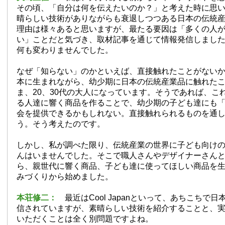
その頃、「自分は何を伝えたいのか？」と考えた時に思
晴らしい技術がありながらも衰退しつつある日本の伝統
理由は様々あると思いますが、最たる要因は「多くの人
い」ことだと気づき、取材記事を通じて情報発信しまし
何も変わりませんでした。
なぜ「知らない」のかといえば、直接触れたことがない
本に生まれながら、幼少期に日本の伝統産業品に触れた
ま、20、30代の大人になっています。そうであれば、こ
る人達に響く商品を作ることで、幼少期の子ども達にも
会を提供できるかもしれない。直接触れられるものを通
う。そう考えたのです。
しかし、私が調べた限り、伝統産業の世界に子ども向け
んはいませんでした。そこで職人さんやデザイナーさん
ら、親世代に響く商品、子ども達に使ってほしい商品を
みづくりから始めました。
本荘修二：
最近はCool Japanといって、あちこちで
信されていますが、素晴らしい技術を紹介することと、
いただくことは全く別問題ですよね。