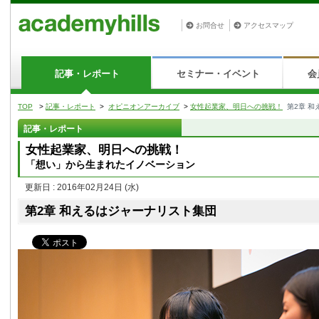
お問合せ
アクセスマップ
記事・レポート
セミナー・イベント
会
TOP
>
記事・レポート
>
オピニオンアーカイブ
>
女性起業家、明日への挑戦！
第2章 
記事・レポート
女性起業家、明日への挑戦！
「想い」から生まれたイノベーション
更新日 : 2016年02月24日
(水)
第2章 和えるはジャーナリスト集団