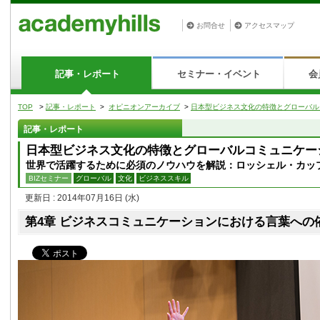
お問合せ
アクセスマップ
記事・レポート
セミナー・イベント
会
TOP
>
記事・レポート
>
オピニオンアーカイブ
>
日本型ビジネス文化の特徴とグローバ
記事・レポート
日本型ビジネス文化の特徴とグローバルコミュニケー
世界で活躍するために必須のノウハウを解説：ロッシェル・カッ
BIZセミナー
グローバル
文化
ビジネススキル
更新日 : 2014年07月16日
(水)
第4章 ビジネスコミュニケーションにおける言葉への