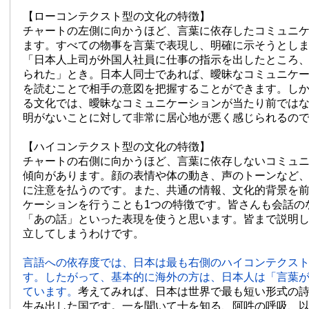
【ローコンテクスト型の文化の特徴】
チャートの左側に向かうほど、言葉に依存したコミュニ
ます。すべての物事を言葉で表現し、明確に示そうとし
「日本人上司が外国人社員に仕事の指示を出したところ
られた」とき。日本人同士であれば、曖昧なコミュニケ
を読むことで相手の意図を把握することができます。し
る文化では、曖昧なコミュニケーションが当たり前では
明がないことに対して非常に居心地が悪く感じられるの
【ハイコンテクスト型の文化の特徴】
チャートの右側に向かうほど、言葉に依存しないコミュ
傾向があります。顔の表情や体の動き、声のトーンなど
に注意を払うのです。また、共通の情報、文化的背景を
ケーションを行うことも1つの特徴です。皆さんも会話の
「あの話」といった表現を使うと思います。皆まで説明
立してしまうわけです。
言語への依存度では、日本は最も右側のハイコンテクス
す。したがって、基本的に海外の方は、日本人は「言葉
ています。
考えてみれば、日本は世界で最も短い形式の
生み出した国です。一を聞いて十を知る、阿吽の呼吸、