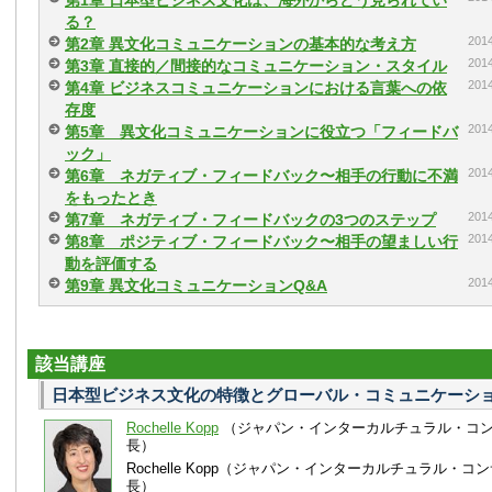
第1章 日本型ビジネス文化は、海外からどう見られてい
る？
20
第2章 異文化コミュニケーションの基本的な考え方
20
第3章 直接的／間接的なコミュニケーション・スタイル
20
第4章 ビジネスコミュニケーションにおける言葉への依
存度
20
第5章 異文化コミュニケーションに役立つ「フィードバ
ック」
20
第6章 ネガティブ・フィードバック〜相手の行動に不満
をもったとき
20
第7章 ネガティブ・フィードバックの3つのステップ
20
第8章 ポジティブ・フィードバック〜相手の望ましい行
動を評価する
20
第9章 異文化コミュニケーションQ&A
該当講座
日本型ビジネス文化の特徴とグローバル・コミュニケーシ
Rochelle Kopp
（ジャパン・インターカルチュラル・コ
長）
Rochelle Kopp（ジャパン・インターカルチュラル・
長）