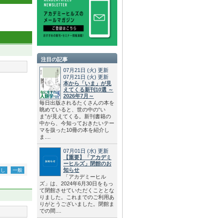
注目の記事
07月21日
(火)
更新
07月21日
(火)
更新
本から「いま」が見
えてくる新刊10選 ～
2026年7月～
毎日出版されるたくさんの本を
眺めていると、世の中の“い
ま”が見えてくる。新刊書籍の
中から、今知っておきたいテー
マを扱った10冊の本を紹介し
ま....
07月01日
(水)
更新
【重要】「アカデミ
ーヒルズ」閉館のお
知らせ
なし
一般
「アカデミーヒル
ズ」は、2024年6月30日をもっ
て閉館させていただくこととな
りました。これまでのご利用あ
りがとうございました。閉館ま
での間....