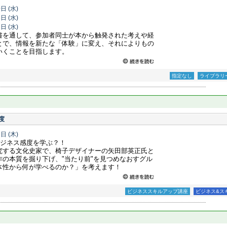
0日
(水)
5日
(水)
2日
(水)
書を通して、参加者同士が本から触発された考えや経
とで、情報を新たな「体験」に変え、それによりもの
いくことを目指します。
指定なし
ライブラリ
度
1日
(木)
ビジネス感度を学ぶ？！
究する文化史家で、椅子デザイナーの矢田部英正氏と
の本質を掘り下げ、"当たり前"を見つめなおすグル
体性から何が学べるのか？」を考えます！
ビジネススキルアップ講座
ビジネス&ス