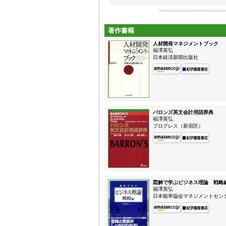
著作書籍
人材開発マネジメントブック
福澤英弘
日本経済新聞出版社
バロンズ英文会計用語辞典
福澤英弘
プログレス（新宿区）
図解で学ぶビジネス理論 戦略
福澤英弘
日本能率協会マネジメントセン