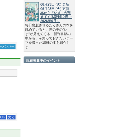
06月23日
(火)
更新
06月23日
(火)
更新
本から「いま」が見
えてくる新刊10選 ～
2026年6月～
毎日出版されるたくさんの本を
眺めていると、世の中の“い
ま”が見えてくる。新刊書籍の
中から、今知っておきたいテー
マを扱った10冊の本を紹介し
ーメンバー
ま....
現在募集中のイベント
キル
文化