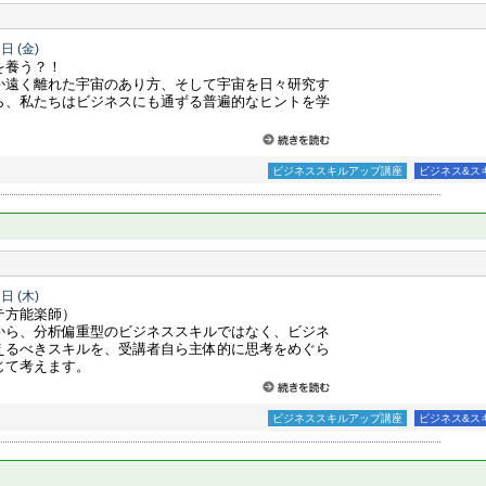
8日
(金)
を養う？！
か遠く離れた宇宙のあり方、そして宇宙を日々研究す
ら、私たちはビジネスにも通ずる普遍的なヒントを学
ビジネススキルアップ講座
ビジネス&ス
7日
(木)
テ方能楽師）
から、分析偏重型のビジネススキルではなく、ビジネ
えるべきスキルを、受講者自ら主体的に思考をめぐら
じて考えます。
ビジネススキルアップ講座
ビジネス&ス