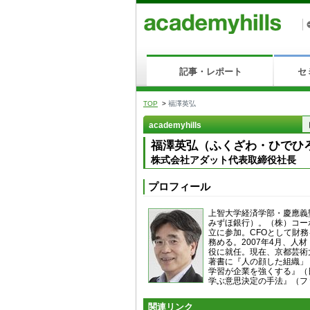
記事・レポート
セ
TOP
>
福澤英弘
academyhills
福澤英弘（ふくざわ・ひでひ
株式会社アダット代表取締役社長
プロフィール
上智大学経済学部・慶應義
みずほ銀行）。（株）コー
立に参加。CFOとして財
務める。2007年4月、
役に就任。現在、京都芸術
著書に『人の顔した組織
学習が企業を強くする』（
学ぶ意思決定の手法』（フ
関連リンク