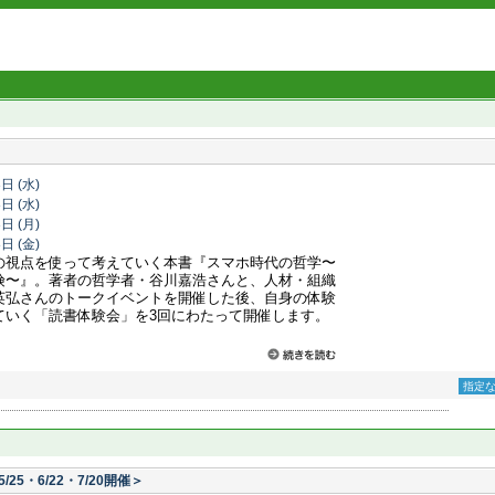
3日
(水)
8日
(水)
3日
(月)
8日
(金)
の視点を使って考えていく本書『スマホ時代の哲学〜
険〜』。著者の哲学者・谷川嘉浩さんと、人材・組織
英弘さんのトークイベントを開催した後、自身の体験
ていく「読書体験会」を3回にわたって開催します。
指定
5・6/22・7/20開催＞