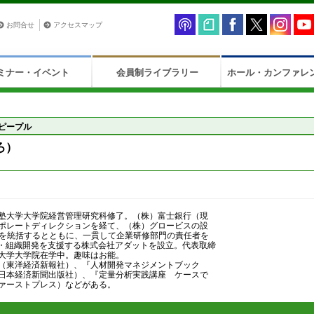
お問合せ
アクセスマップ
ミナー・イベント
会員制ライブラリー
ホール・カンファレ
ピープル
ろ）
塾大学大学院経営管理研究科修了。（株）富士銀行（現
ポレートディレクションを経て、（株）グロービスの設
務を統括するとともに、一貫して企業研修部門の責任者を
人材・組織開発を支援する株式会社アダットを設立。代表取締
大学大学院在学中。趣味はお能。
」（東洋経済新報社）、『人材開発マネジメントブック
日本経済新聞出版社）、『定量分析実践講座 ケースで
ァーストプレス）などがある。