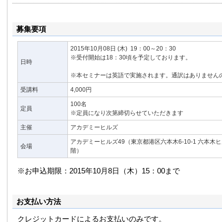
船三井社外取締役などを歴任、デジタル庁初代デジタル監
事、総合科学技術会議非常勤議員、日本学術会議副会長、そ
規制改革委員会委員、文部科学省中央教育審議会委員、産
募集要項
副座長、公正取引委員会独禁法懇話会委員、経済財政諮問
択する未来」Working Group委員など。
2015年10月08日
(木)
19：00～20：30
日本および外国企業の経営幹部研修・戦略ワークショップ
※受付開始は18：30頃を予定しております。
日時
多様性推進、女性活用などに関する各種セミナー、アジア
リスト。
※本セミナーは英語で実施されます。通訳はありません
2010年より「グローバル・アジェンダ・ゼミナール」、2
経験を東京で」(現在はSINCA)など、世界の課題を英語
受講料
4,000円
験を継続中。
100名
定員
※定員になり次第締切らせていただきます
主催
アカデミーヒルズ
アカデミーヒルズ49（東京都港区六本木6-10-1 六本木
会場
階）
※お申込期限：2015年10月8日（木）15：00まで
お支払い方法
クレジットカードによるお支払いのみです。