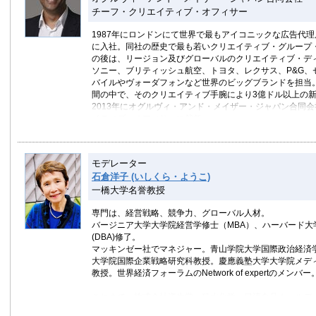
チーフ・クリエイティブ・オフィサー
1987年にロンドンにて世界で最もアイコニックな広告代
に入社。同社の歴史で最も若いクリエイティブ・グループ
の後は、リージョン及びグローバルのクリエイティブ・デ
ソニー、ブリティッシュ航空、トヨタ、レクサス、P&G、
バイルやヴォーダフォンなど世界のビッグブランドを担当。
間の中で、そのクリエイティブ手腕により3億ドル以上の
2013年にオグルヴィ・アンド・メイザー・ジャパン合同
イティブ・オフィサーに就任。
常に前線に立ってきたアジャブ氏は、世界で最も多くの広
エイティブ・ディレクターの一人。同氏が発揮したクリエ
ションにより、100を超える、国内外の受賞を果たした。
モデレーター
趣味はインド絵画の収集。17世紀から19世紀にまたがる
石倉洋子 (いしくら・ようこ)
ついては、世界の専門家の一人でもある。
一橋大学名誉教授
専門は、経営戦略、競争力、グローバル人材。
バージニア大学大学院経営学修士（MBA）、ハーバード大
(DBA)修了。
マッキンゼー社でマネジャー。青山学院大学国際政治経済
大学院国際企業戦略研究科教授。慶應義塾大学大学院メデ
教授。世界経済フォーラムのNetwork of expertのメンバー
これまで、株式会社資生堂、積水化学、日清食品ホールデ
双日株式会社、ライフネット生命保険株式会社、富士通株