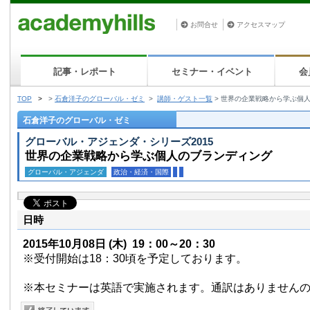
お問合せ
アクセスマップ
記事・レポート
セミナー・イベント
会
TOP
>
>
石倉洋子のグローバル・ゼミ
>
講師・ゲスト一覧
>
世界の企業戦略から学ぶ個
石倉洋子のグローバル・ゼミ
グローバル・アジェンダ・シリーズ2015
世界の企業戦略から学ぶ個人のブランディング
グローバル・アジェンダ
政治・経済・国際
日時
2015年10月08日
(木)
19：00～20：30
※受付開始は18：30頃を予定しております。
※本セミナーは英語で実施されます。通訳はありません