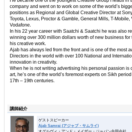
He became one of the youngest Creative Group Heads in th
company and went on to work on some of the world’s bigge
positions as Regional and Global Creative Director at Sony,
Toyota, Lexus, Proctor & Gamble, General Mills, T-Mobile,
Vodafone.
In his 22 year career with Saatchi & Saatchi he was also re
winning over 300 million dollars worth of new business fo
his creative work.
Ajab has always led from the front and is one of the most 
Directors in the world with over 100 National and Internati
innovation in creativity.
When he is not writing advertising his personal passion is 
art, he’s one of the world’s foremost experts on Sikh period 
17th – 19th centuries.
講師紹介
ゲストスピーカー
Ajab Samrai (アジャブ・サムライ)
オグルヴィ・アンド・メイザー・ジャパン合同会社