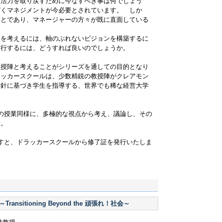
と活力を取り戻すために今なすべき事は何でしょう
づくマネジメントが今必要とされています。 しか
ことであり、マネージャーの方々が既に直面している
物を考えるには、軸のぶれないビジョンを構築するに
実行するには、どうすれば良いのでしょうか。
教授陣と考えることがシリーズを通しての目的となり
ラッカースクールは、少数精鋭の教授陣がクレアモン
方針に基づき学生を指導する、世界でも稀な経営大学
の授業同様に、多極的な視点から考え、議論し、その
す。
すと、ドラッカースクールから修了証を発行いたしま
tive ～Transitioning Beyond the 頑張れ！社会～