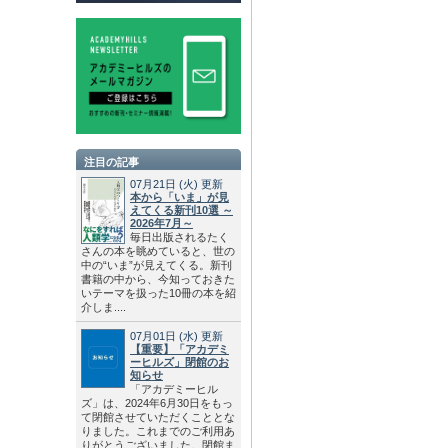
注目の記事
07月21日
(火)
更新
本から「いま」が見
えてくる新刊10選 ～
2026年7月～
毎日出版されるたく
さんの本を眺めていると、世の
中の“いま”が見えてくる。新刊
書籍の中から、今知っておきた
いテーマを扱った10冊の本を紹
介しま....
07月01日
(水)
更新
【重要】「アカデミ
ーヒルズ」閉館のお
知らせ
「アカデミーヒル
ズ」は、2024年6月30日をもっ
て閉館させていただくこととな
りました。これまでのご利用あ
りがとうございました。閉館ま