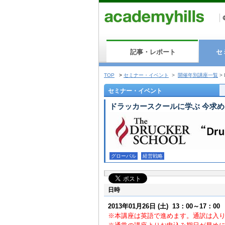
記事・レポート
セ
TOP
>
セミナー・イベント
>
開催年別講座一覧
>
セミナー・イベント
ドラッカースクールに学ぶ 今求
グローバル
経営戦略
日時
2013年01月26日
(土)
13：00～17：00
※本講座は英語で進めます。通訳は入