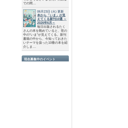
での間....
06月23日
(火)
更新
本から「いま」が見
えてくる新刊10選 ～
2026年6月～
毎日出版されるたく
さんの本を眺めていると、世の
中の“いま”が見えてくる。新刊
書籍の中から、今知っておきた
いテーマを扱った10冊の本を紹
介しま....
現在募集中のイベント