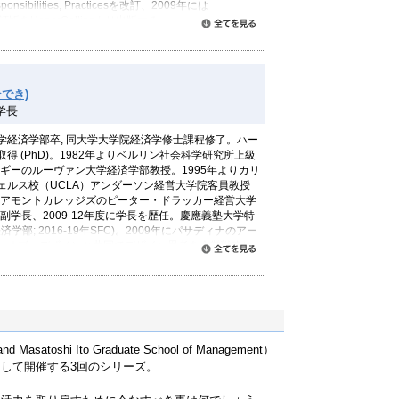
esponsibilities, Practicesを改訂、2009年には
の改訂版をHaperCollinsより出版する。
すべて読む
Drucker’s Lost Art of Management: Peter
 for Building Effective Organizations (McGraw-Hill,
ラッカー研究では世界的な権威。
でき)
モントにあるドラッカー経営大学院ではMBAとエクゼ
学長
"Drucker on Management”を教える。マチャレ
カリキュラム（The Peter F. Drucker
学経済学部卒, 同大学大学院経済学修士課程修了。ハー
中国、インド、ブラジル、日本、そしてブルガリアの大学・企
得 (PhD)。1982年よりベルリン社会科学研究所上級
ている。 過去に多数の企業・非営利団体の役員を歴
ルギーのルーヴァン大学経済学部教授。1995年よりカリ
あるソーシャルセクターの機関の役員を務める。
ェルス校（UCLA）アンダーソン経営大学院客員教授
ク大学より経済学博士号（PhD）を取得。
クレアモントカレッジズのピーター・ドラッカー経営大学
校副学長、2009-12年度に学長を歴任。慶應義塾大学特
経済学部; 2016-19年SFC)。2009年にパサディナのアー
・オブ・デザインと共同でデザイン思考を企業戦略に
すべて読む
創設し、過去に同プログラムのエクゼキュティブ・デ
日本語の著書に『戦略の創造学—ドラッカー で気づ
し ポーターで実行する』『新しい顧客のつくりかた
たのお客様に変える戦略』『15歳からの人生戦略—ド
の「未来をつくる授業」』(いずれも東洋経済新報社)が
asatoshi Ito Graduate School of Management）
して開催する3回のシリーズ。