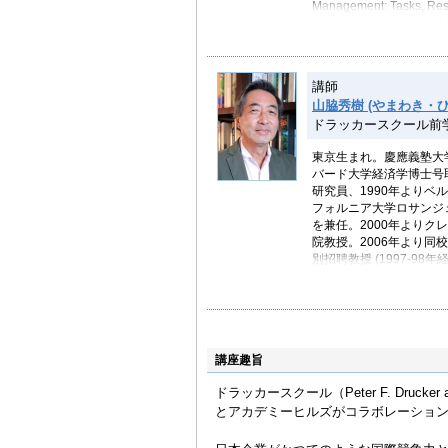
Management: Tasks, R
Management Cases
多数の学術論文の他に、2011年には
Drucker’s Timeless Vision
2011) を執筆し、ド
講師
山脇秀樹 (やまわき・ひ
カリフォルニア州クレア
ドラッカースクール前
キュティブプログラムのために
ロ教授が考案した"ドラッカー・
東京生まれ。慶應義塾大
Curriculum）"は
バード大学経済学博士号取
業・組織で現在使用され
研究員、1990年よりベ
任、最近では研究課題で
フォルニア大学ロサンジ
1973年にニューヨー
を兼任。2000年より
院教授。2006年より同
別招聘教授 (1997-98年
ト・センター・カレッジ
取り入れるプログラムを
ィレクターを兼任する。
き デザイン思考で創造
ー見えない消費者をあな
講座趣旨
ラッカー経営大学院教授
ある。
ドラッカースクール（Peter F. Drucker and M
とアカデミーヒルズがコラボレーション