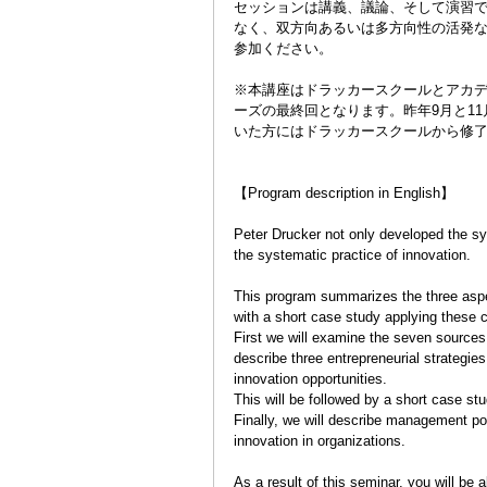
セッションは講義、議論、そして演習
なく、双方向あるいは多方向性の活発
参加ください。
※本講座はドラッカースクールとアカデ
ーズの最終回となります。昨年9月と1
いた方にはドラッカースクールから修
【Program description in English】
Peter Drucker not only developed the s
the systematic practice of innovation.
This program summarizes the three aspec
with a short case study applying these 
First we will examine the seven sources f
describe three entrepreneurial strategi
innovation opportunities.
This will be followed by a short case st
Finally, we will describe management pol
innovation in organizations.
As a result of this seminar, you will be