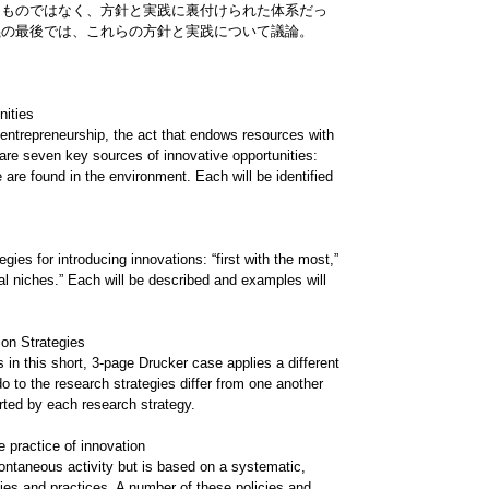
ものではなく、方針と実践に裏付けられた体系だっ
義の最後では、これらの方針と実践について議論。
nities
f entrepreneurship, the act that endows resources with
are seven key sources of innovative opportunities:
e are found in the environment. Each will be identified
gies for introducing innovations: “first with the most,”
cal niches.” Each will be described and examples will
ion Strategies
in this short, 3-page Drucker case applies a different
o to the research strategies differ from one another
ted by each research strategy.
 practice of innovation
ntaneous activity but is based on a systematic,
icies and practices. A number of these policies and