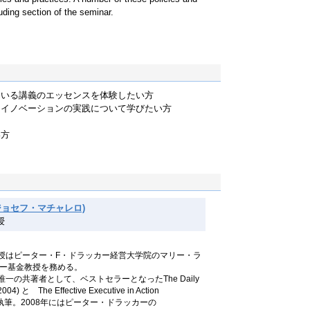
uding section of the seminar.
ている講義のエッセンスを体験したい方
たイノベーションの実践について学びたい方
い方
lo (ジョセフ・マチャレロ)
授
授はピーター・F・ドラッカー経営大学院のマリー・ラ
アー基金教授を務める。
一の共著者として、ベストセラーとなったThe Daily
2004) と The Effective Executive in Action
2005)を執筆。2008年にはピーター・ドラッカーの