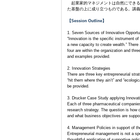
起業家的マネジメントは自然にできる
た基盤の上に成り立つものである。講
【Session Outline】
1. Seven Sources of Innovative Opportu
“Innovation is the specific instrument o
a new capacity to create wealth.” There 
four are within the organization and thre
and examples provided.
2. Innovation Strategies
There are three key entrepreneurial strate
“hit them where they ain’t” and “ecologi
be provided.
3. Drucker Case Study applying Innovat
Each of three pharmaceutical companies 
research strategy. The question is how d
and what business objectives are suppor
4. Management Policies in support of the
Entrepreneurial management is not a spo
thoughtful application of supportive pol