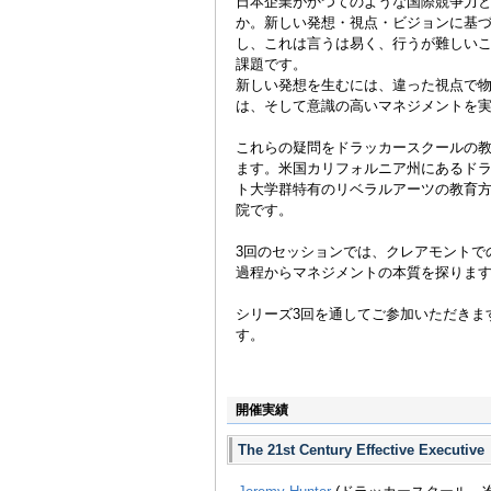
日本企業がかつてのような国際競争力
か。新しい発想・視点・ビジョンに基
し、これは言うは易く、行うが難しい
課題です。
新しい発想を生むには、違った視点で
は、そして意識の高いマネジメントを
これらの疑問をドラッカースクールの
ます。米国カリフォルニア州にあるド
ト大学群特有のリベラルアーツの教育
院です。
3回のセッションでは、クレアモントで
過程からマネジメントの本質を探りま
シリーズ3回を通してご参加いただきま
す。
開催実績
The 21st Century Effective Execu