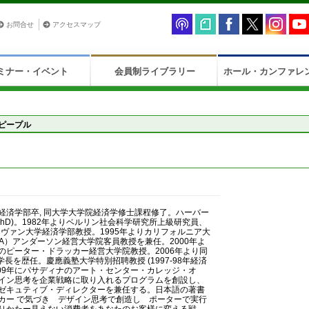
お問合せ
アクセスマップ
ミナー・イベント
会員制ライブラリー
ホール・カンファレ
ピープル
）
経済学部卒, 同大学大学院経済学修士課程修了。ハーバー
PhD)。1982年よりベルリン社会科学研究所上級研究員、
ーヴァン大学経済学部教授。1995年よりカリフォルニア大
A）アンダーソン経営大学院客員教授を兼任。2000年よ
のピーター・ドラッカー経営大学院教授。2006年より同
に学長を歴任。慶應義塾大学特別招聘教授 (1997-98年経済
C)。2009年にパサディナのアート・センター・カレッジ・オ
イン思考を企業戦略に取り入れるプログラムを創設し、
ゼキュティブ・ディレクターを兼任する。日本語の著書
カー で気づき デザイン思考で創造し ポーターで実行