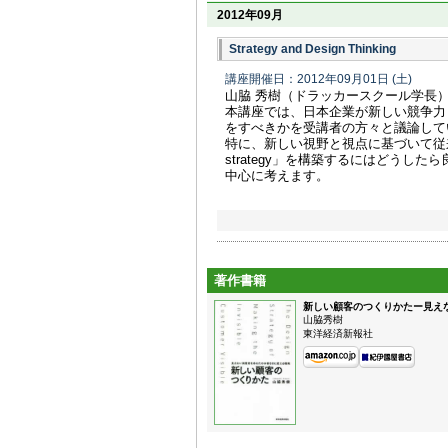
2012年09月
Strategy and Design Thinking
講座開催日：2012年09月01日
(土)
山脇 秀樹（ドラッカースクール学長
本講座では、日本企業が新しい競争力
をすべきかを受講者の方々と議論して
特に、新しい視野と視点に基づいて従
strategy」を構築するにはどうし
中心に考えます。
著作書籍
新しい顧客のつくりかたー見え
山脇秀樹
東洋経済新報社