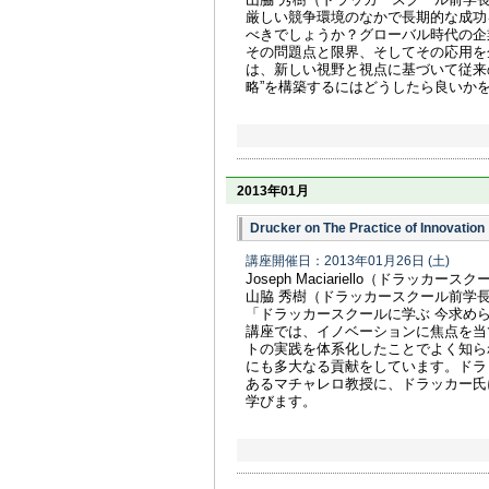
厳しい競争環境のなかで長期的な成功
べきでしょうか？グローバル時代の企
その問題点と限界、そしてその応用を
は、新しい視野と視点に基づいて従来
略”を構築するにはどうしたら良いか
2013年01月
Drucker on The Practice of Innovation
講座開催日：2013年01月26日
(土)
Joseph Maciariello（ドラッカー
山脇 秀樹（ドラッカースクール前学
「ドラッカースクールに学ぶ 今求め
講座では、イノベーションに焦点を当
トの実践を体系化したことでよく知ら
にも多大なる貢献をしています。ドラ
あるマチャレロ教授に、ドラッカー氏
学びます。