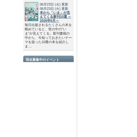
06月23日
(火)
更新
06月23日
(火)
更新
本から「いま」が見
えてくる新刊10選 ～
2026年6月～
毎日出版されるたくさんの本を
眺めていると、世の中の“い
ま”が見えてくる。新刊書籍の
中から、今知っておきたいテー
マを扱った10冊の本を紹介し
ま....
現在募集中のイベント