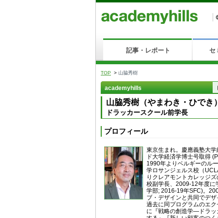
記事・レポート
セ
TOP
>
山脇秀樹
academyhills
山脇秀樹（やまわき・ひでき
ドラッカースクール前学長
プロフィール
東京生まれ。慶應義塾大学
ド大学経済学博士号取得 (
1990年よりベルギーのル
学ロサンジェルス校（UCL
りクレアモントカレッジズ
校副学長、2009-12年度
学部; 2016-19年SF
ブ・デザインと共同でデザ
過去に同プログラムのエク
に『戦略の創造学—ドラッ