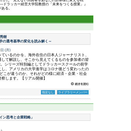
りかたー見えない消費者をあなたのお客様に変える戦
略—ドラッカー経営大学院教授の「未来をつくる授業」』
がある。
脇秀樹
学の選考基準の変化を読み解く～
0日
(月)
きているのかを、海外在住の日本人ジャーナリスト、
通して解説し、そこから見えてくるものを参加者の皆
eport。シリーズ特別編としてドラッカースクールの前学
えし、アメリカの大学進学はコロナ後どう変わったの
はどこが違うのか、それがどの様に経済・企業・社会
考察します。【リアル開催】
指定なし
ライブラリーメンバー
イン思考と企業戦略」
長）