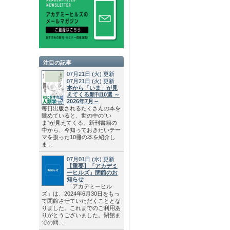
注目の記事
07月21日
(火)
更新
07月21日
(火)
更新
本から「いま」が見
えてくる新刊10選 ～
2026年7月～
毎日出版されるたくさんの本を
眺めていると、世の中の“い
ま”が見えてくる。新刊書籍の
中から、今知っておきたいテー
マを扱った10冊の本を紹介し
ま....
07月01日
(水)
更新
【重要】「アカデミ
ーヒルズ」閉館のお
知らせ
「アカデミーヒル
ズ」は、2024年6月30日をもっ
て閉館させていただくこととな
りました。これまでのご利用あ
りがとうございました。閉館ま
での間....