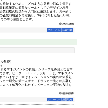
を維持するために、どのような発想で戦略を策定す
業戦略策定に必要なツールとしてのデザイン思考、
企業戦略の観点から入門的に解説します。具体的に
の企業戦略論を再定義し、“時代に即した新しい戦
をその中心議題とします。
グローバル
経営戦略
スクール教授）
長）
られるマネジメントの真髄」シリーズ最終回となる本
てます。ピーター・F・ドラッカー氏は、マネジメン
れていますが、実はイノベーションの実践の体系化
ッカー研究の第一人者で、ドラッカー氏との共著も
によって体系化されたイノベーション実践の方法を
グローバル
経営戦略