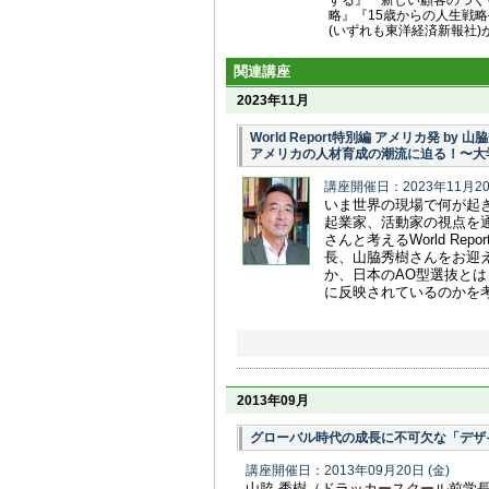
する』『新しい顧客のつく
略』『15歳からの人生戦
(いずれも東洋経済新報社)
関連講座
2023年11月
World Report特別編 アメリカ発 by 山
アメリカの人材育成の潮流に迫る！〜大
講座開催日：2023年11月2
いま世界の現場で何が起
起業家、活動家の視点を
さんと考えるWorld R
長、山脇秀樹さんをお迎
か、日本のAO型選抜と
に反映されているのかを
2013年09月
グローバル時代の成長に不可欠な「デザ
講座開催日：2013年09月20日
(金)
山脇 秀樹（ドラッカースクール前学