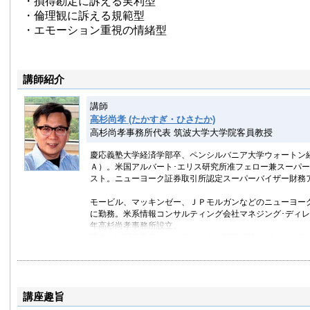
・損得勘定に訴える実利型
・倫理観に訴える規範型
・エモーション重視の情緒型
講師紹介
講師
高杉尚孝 (たかすぎ・ひさたか)
高杉尚孝事務所代表 筑波大学大学院客員教授
慶応義塾大学経済学部卒、ペンシルバニア大学ウォートン
Ａ）。米国アルバート･エリス研究所准フェロー兼スーパ
スト。ニューヨーク証券取引所認定スーパーバイザー財務
モービル、マッキンゼー、ＪＰモルガンなどのニューヨー
に勤務。米系情報コンサルティング会社マネジング･ディ
年高杉尚孝事務所設立。
現在、論理的思考、ライティング、問題解決、プレゼンテ
ネス、ファイナンスなどの能力開発、執筆、コーチング活
著書に「論理表現力」、「問題解決のセオリー」（日本経
プレッシャー管理のセオリー」、「実践･交渉のセオリー
講座趣旨
「論理的思考と交渉のスキル」（光文社新書）、監訳本に
ウヒル社）など。ＮＨＫ教育ＴＶ「英語ビジネスワールド