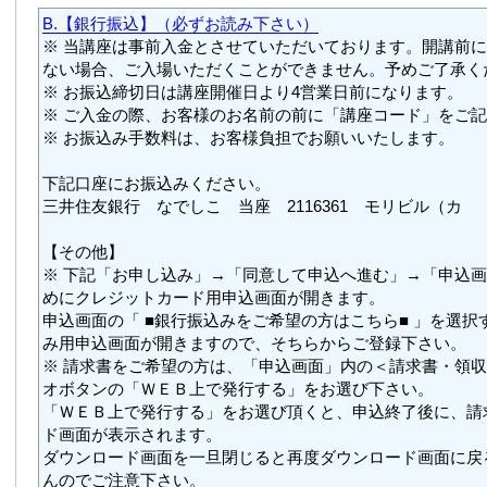
B.【銀行振込】（必ずお読み下さい）
※ 当講座は事前入金とさせていただいております。開講前
ない場合、ご入場いただくことができません。予めご了承く
※ お振込締切日は講座開催日より4営業日前になります。
※ ご入金の際、お客様のお名前の前に「講座コード」をご
※ お振込み手数料は、お客様負担でお願いいたします。
下記口座にお振込みください。
三井住友銀行 なでしこ 当座 2116361 モリビル（カ
【その他】
※ 下記「お申し込み」→「同意して申込へ進む」→「申込
めにクレジットカード用申込画面が開きます。
申込画面の「 ■銀行振込みをご希望の方はこちら■ 」を選択
み用申込画面が開きますので、そちらからご登録下さい。
※ 請求書をご希望の方は、「申込画面」内の＜請求書・領
オボタンの「ＷＥＢ上で発行する」をお選び下さい。
「ＷＥＢ上で発行する」をお選び頂くと、申込終了後に、請
ド画面が表示されます。
ダウンロード画面を一旦閉じると再度ダウンロード画面に戻
んのでご注意下さい。