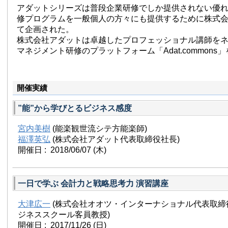
アダットシリーズは普段企業研修でしか提供されない優
修プログラムを一般個人の方々にも提供するために株式
て企画された。
株式会社アダットは卓越したプロフェッショナル講師を
マネジメント研修のプラットフォーム「Adat.commons
開催実績
”能”から学びとるビジネス感度
宮内美樹
(能楽観世流シテ方能楽師)
福澤英弘
(株式会社アダット代表取締役社長)
開催日 : 2018/06/07
(木)
一日で学ぶ 会計力と戦略思考力 演習講座
大津広一
(株式会社オオツ・インターナショナル代表取締
ジネススクール客員教授)
開催日 : 2017/11/26
(日)