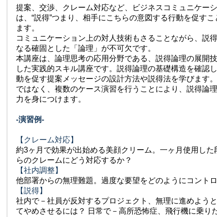
提案、交渉、クレーム対応など、ビジネスコミュニケー
は、“説得”つまり、相手にこちらの意図する行動を促す
ます。
コミュニケーション上の対人技術もさることながら、説
なる確固とした「論理」が不可欠です。
本講座は、論理思考の応用分野である、説得論理の展開
した実践的スキル講座です。説得論理の基礎構造を確認
動を促す提案メッセージの設計方法や説得法を学びます
ではなく、複数のケース演習を行うことにより、説得論
力を身につけます。
-演習例-
【クレーム対応】
約3ヶ月で効果が出始める美顔クリーム。一ヶ月使用した
らのクレームにどう対応するか？
【社内調整】
他部署からの無理難題。過度な要望をどのようにコント
【説得】
社内で－社員が反対するプロジェクト、無理に進めよう
てやめさせるには？ 日常で－高所恐怖症、飛行機に乗り