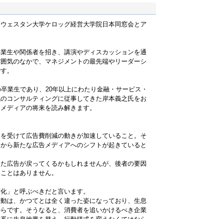
スウェスタン大学ケロッグ経営大学院日本同窓会とア
卒業生や関係者を招き、講演やディスカッションを通
雰囲気のなかで、マネジメントの最先端やリーダーシ
です。
の卒業生であり、20年以上にわたり金融・サービス・
域のコンサルティングに従事してきた岸本義之氏をお
とメディアの将来を読み解きます。
。
況を受けて広告費削減の動きが加速していること。そ
アから新たな広告メディアへのシフトが起きていると
また広告が戻ってくるかもしれませんが、後者の要因
ることはありません。
変化」と呼ぶべきだと言います。
行動は、かつてとは全く違った姿になっており、生息
からです。そうなると、消費者を追いかけるべき企業