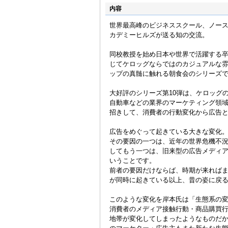
内容
世界最高峰のビジネススクール、ノー
カデミーヒルズが送る知の交流。
同校教授を始め日本や世界で活躍する
じてケロッグならではのカジュアルな
ップの真髄に触れる朝食会のシリーズ
大好評のシリーズ第10弾は、ケロッグ
自動車などの業界のマーケティング領
招きして、消費者の行動変化から広告
広告をめぐって起きている大きな変化
その要因の一つは、近年の世界危機不
してもう一つは、旧来型の広告メディ
いうことです。
前者の要因だけならば、時期が来れば
が同時に起きている以上、昔の姿に戻
このような変化を岸本氏は「生態系の
消費者のメディア接触行動・商品購買
地帯が変化してしまったようなものだ