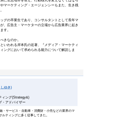
態系に生息地帯を替え、行動様式を変えなくてはなら
業やマーケティング・エージェンシーもまた、生き残
す。
ロッグの卒業生であり、コンサルタントとして長年マ
氏が、広告主・マーケターの立場から広告業界に起き
します。
くべきなのか。
書といわれる岸本氏の近著、『メディア・マーケティ
ティングにおいて求められる能力について解説しま
しゆき)
グ(Strategy&)
ブ・アドバイザー
金融・サービス・自動車・消費財・小売などの業界のマ
サルティングに多く従事してきた。