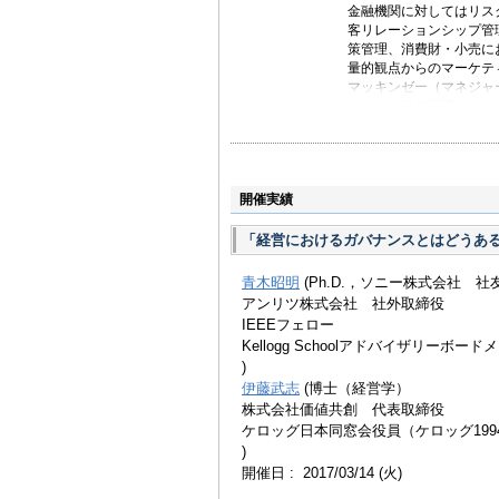
金融機関に対してはリス
客リレーションシップ管
策管理、消費財・小売に
量的観点からのマーケテ
マッキンゼー（マネジャ
ナー）を経て現職。
東京大学経済学部卒業、
大学大学院経営管理研究
営管理研究科客員教授を
著書に『メディア・マー
開催実績
ィング戦略』（ダイヤモ
洋経済）、『マーケティ
「経営におけるガバナンスとはどうあ
青木昭明
(Ph.D.，ソニー株式会社 社
アンリツ株式会社 社外取締役
IEEEフェロー
Kellogg Schoolアドバイザリーボード
)
伊藤武志
(博士（経営学）
株式会社価値共創 代表取締役
ケロッグ日本同窓会役員（ケロッグ199
)
開催日 : 2017/03/14
(火)