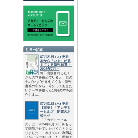
注目の記事
07月21日
(火)
更新
本から「いま」が見
えてくる新刊10選 ～
2026年7月～
毎日出版されるたく
さんの本を眺めていると、世の
中の“いま”が見えてくる。新刊
書籍の中から、今知っておきた
いテーマを扱った10冊の本を紹
介しま....
07月01日
(水)
更新
【重要】「アカデミ
ーヒルズ」閉館のお
知らせ
「アカデミーヒル
ズ」は、2024年6月30日をもっ
て閉館させていただくこととな
りました。これまでのご利用あ
りがとうございました。閉館ま