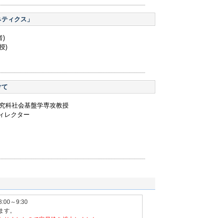
ネティクス」
)
授)
けて
研究科社会基盤学専攻教授
ディレクター
8:00～9:30
します。