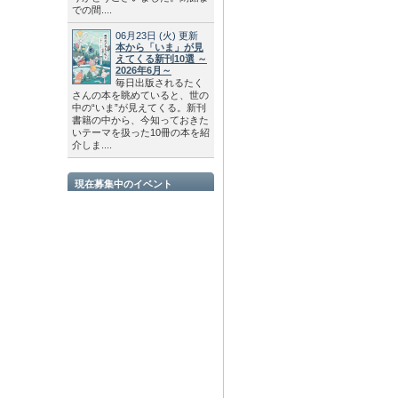
での間....
06月23日
(火)
更新
本から「いま」が見
えてくる新刊10選 ～
2026年6月～
毎日出版されるたく
さんの本を眺めていると、世の
中の“いま”が見えてくる。新刊
書籍の中から、今知っておきた
いテーマを扱った10冊の本を紹
介しま....
現在募集中のイベント