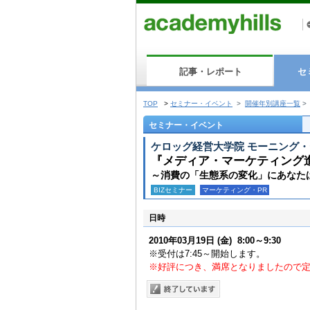
記事・レポート
セ
TOP
>
セミナー・イベント
>
開催年別講座一覧
>
セミナー・イベント
ケロッグ経営大学院 モーニング
『メディア・マーケティング
～消費の「生態系の変化」にあなた
BIZセミナー
マーケティング・PR
日時
2010年03月19日
(金)
8:00～9:30
※受付は7:45～開始します。
※好評につき、満席となりましたので