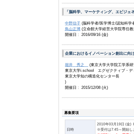
「脳科学、マーケティング、エピジェ
中野信子
(脳科学者/医学博士/認知科学者
鳥山正博
(立命館大学経営大学院専任教
開催日 : 2016/09/16
(金)
企業におけるイノベーション創出に向
堀井 秀之
(東京大学大学院工学系
東京大学i.school エグゼクティブ・
東京大学知の構造化センター長
)
開催日 : 2015/12/08
(火)
募集要項
2010年03月19日
(金)
日時
※受付は7:45～開始