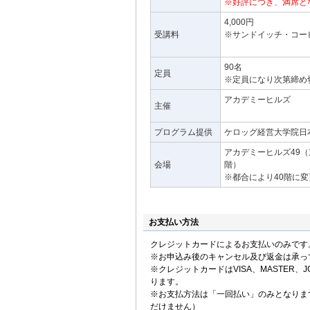
※好評につき、満席と
4,000円
受講料
※サンドイッチ・コー
90名
定員
※定員になり次第締め
アカデミーヒルズ
主催
プログラム提供
ケロッグ経営大学院日
アカデミーヒルズ49（東
会場
階）
※都合により40階に
お支払い方法
クレジットカードによるお支払いのみです
※お申込み後のキャンセル及び返金は承っ
※クレジットカードはVISA、MASTER、JC
ります。
※お支払方法は「一回払い」のみとなりま
だけません）