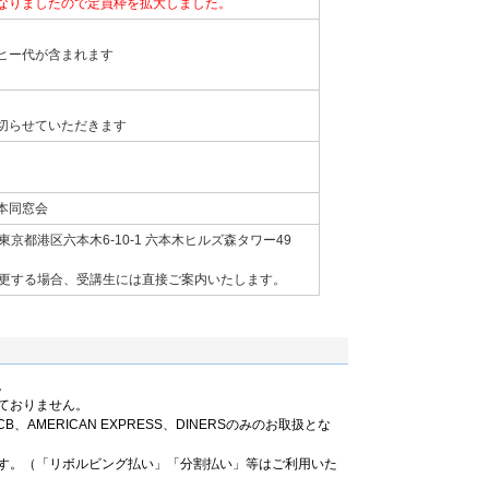
なりましたので定員枠を拡大しました。
ヒー代が含まれます
切らせていただきます
本同窓会
京都港区六本木6-10-1 六本木ヒルズ森タワー49
変更する場合、受講生には直接ご案内いたします。
。
ておりません。
B、AMERICAN EXPRESS、DINERSのみのお取扱とな
す。（「リボルビング払い」「分割払い」等はご利用いた