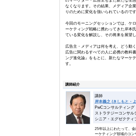
のマーケター・広告主もまた新たな生
なくなります。その結果、メディア企
りのために変化を強いられているので
今回のモーニングセッションでは、ケ
ーケティング戦略に携わってきた岸本
ている変化を解説し、その将来を展望
広告主・メディアは何を考え、どう動
広告に関わるすべての人に必携の教科
ング進化論』をもとに、新たなマーケ
す。
講師紹介
講師
岸本義之 (きしもと・よ
PwCコンサルティング
ストラテジーコンサルティン
シニア・エグゼクティ
25年以上にわたって、
ーケティング領域のコン