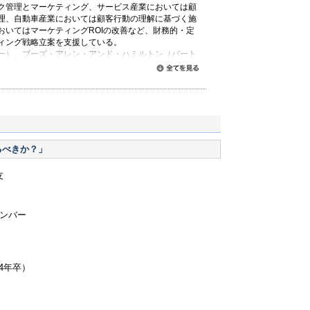
ク管理とマーケティング、サービス産業においては顧
理、自動車産業においては顧客行動の理解に基づく施
おいてはマーケティングROIの改善など、財務的・定
ィング戦略立案を支援している。
ー）、ブーズ・アレン・アンド・ハミルトン（パート
すべて読む
米国ノースウェスタン大学ケロッグ校MBA、慶應義塾
科博士課程修了 博士（経営学）。早稲田大学大学院経
兼務。
ケティング進化論』（PHP研究所）、『金融マーケテ
ンド社）、共・監訳書に『マネジメントの世紀』（東
ング戦略論』（ダイヤモンド社）、などがある。
るべきか？」
友
メンバー
4年卒）