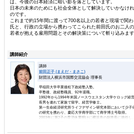
は、今後の日本経済に暗い影を落としています。
日本の未来のためにも社会全体として解決していかなけ
のです。
これまで約15年間に渡って700名以上の若者と現場で関
氏と、行政の立場から携わってこられた前田氏のお二人
若者が抱える雇用問題とその解決策について斬り込みま
講師紹介
講師
前田正子 (まえだ・まさこ)
財団法人横浜市国際交流協会 理事長
早稲田大学卒業後松下政経塾入塾。
卒塾後、政経塾職員、92年退職。
1992年から1994年米国ノースウエスタン大学ケロッグ
長男を連れて家族で留学。経営学修士。
第一生命経済研究所ライフデザイン研究本部において少子
の研究を携わり、慶応大学商学部にて商学博士号取得。
2003年に第2子の育児休業明けに横浜市の副市長に就任し
を担当。妊娠期から34歳の後期青年期まですべてのライフ
ータルに子どもを支援する「こども青少年局」を立ち上げ
保育園を116箇所新設するだけでなく、専業主婦の子育て