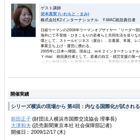
や横浜市のニート・フリーター対策にも着手する。
ゲスト講師
2007年に横浜市副市長を任期満了にて退任。現在は、財
岩本真実 (いわもと・まみ)
協会 理事長として在住外国人の生活支援やニューカマーの
株式会社K2インターナショナル Y-MAC統括責任者
携わっている。
日経ウーマンの2008年ウーマンオブザイヤー「リーダー部
著書：
海外にて不登校・ひきこもりの若者らと共同生活を送りな
「少子化時代の保育園」 岩波書店 1999年
環として、ストールビジネス（屋台）、古着屋、本屋、レ
「保育園は、いま」 岩波書店 1997年
事業立ち上げ・運営に携わる。
「子育ては、いま」 岩波書店 2003年
2005年に日本へ帰国。現在は、㈱Ｋ２インターナショナ
「子育てしやすい社会」 ミネルヴァ書房 2004年
Ｙ-mac 統括責任者として、若者の自立・就労支援の第
「福祉がいまできることー横浜市副市長の経験から」岩波書
っぱら地域の様々な資源を活かすべく、異業種の社会事業
る「仕掛け」づくりに夢中。
(2009年12月17日現在)
よこはま型若者自立塾JOB CAMP運営主体NPOヒューマ
事。
キャリアカウンセラー。
社会起業家ためのビジネスプランコンテストSTYLE 優秀賞
開催実績
浜市次世代育成支援行動計画推進協議会委員。神奈川県総
他。
シリーズ横浜の現場から 第4回：内なる国際化が試され
前田正子
(財団法人横浜市国際交流協会 理事長)
大津和夫
(読売新聞東京本社 社会保障部記者)
開催日 : 2009/12/17
(木)