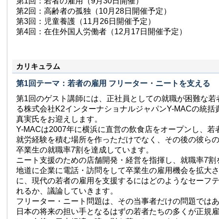
第1回：若者の雇用（9月30日開催）
第2回：高齢者の孤独（10月28日開催予定）
第3回：児童養護（11月26日開催予定）
第4回：在住外国人労働者（12月17日開催予定）
カリキュラム
第1回テーマ：若者の雇用 フリーター・ニートを支える
第1回のゲスト講師には、正社員としての就職が困難な若
る株式会社K2インターナショナルジャパンY-MACの統
真実氏をお迎えします。
Y-MACは2007年に横浜に直営の飲食店をオープンし、
就労経験を積む場所を作っただけでなく、その後の彼ら
卒業生の就職率7割を達成しています。
ニート支援のための店舗開発・経営を指揮し、就職率7割
地道に企業に電話・訪問をして卒業生の雇用機会を拡大
に、現代の若者の雇用を支援するにはどのようなセーフ
れるか、議論していきます。
フリーター・ニート問題は、その当事者だけの問題では
日本の将来の担い手となるはずの若者たちの多くが正規