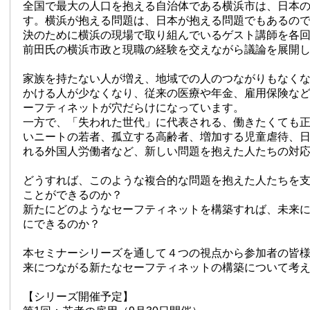
全国で最大の人口を抱える自治体である横浜市は、日本
す。横浜が抱える問題は、日本が抱える問題でもあるの
決のために横浜の現場で取り組んでいるゲスト講師を各
前田氏の横浜市政と現職の経験を交えながら議論を展開
家族を持たない人が増え、地域での人のつながりもなく
かける人が少なくなり、従来の医療や年金、雇用保険な
ーフティネットが穴だらけになっています。
一方で、「失われた世代」に代表される、働きたくても
いニートの若者、孤立する高齢者、増加する児童虐待、
れる外国人労働者など、新しい問題を抱えた人たちの対
どうすれば、このような複合的な問題を抱えた人たちを
ことができるのか？
新たにどのようなセーフティネットを構築すれば、未来
にできるのか？
本セミナーシリーズを通して４つの視点から参加者の皆
来につながる新たなセーフティネットの構築について考
【シリーズ開催予定】