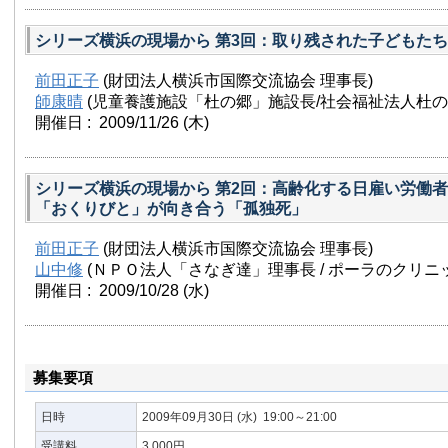
シリーズ横浜の現場から 第3回：取り残された子どもたち
前田正子
(財団法人横浜市国際交流協会 理事長)
師康晴
(児童養護施設「杜の郷」施設長/社会福祉法人杜の
開催日 : 2009/11/26
(木)
シリーズ横浜の現場から 第2回：高齢化する日雇い労働
「おくりびと」が向き合う「孤独死」
前田正子
(財団法人横浜市国際交流協会 理事長)
山中修
(ＮＰＯ法人「さなぎ達」理事長 / ポーラのクリニ
開催日 : 2009/10/28
(水)
募集要項
日時
2009年09月30日
(水)
19:00～21:00
受講料
3,000円