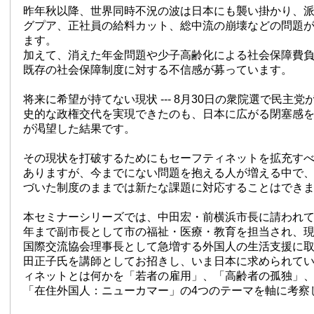
昨年秋以降、世界同時不況の波は日本にも襲い掛かり、
グプア、正社員の給料カット、総中流の崩壊などの問題
ます。
加えて、消えた年金問題や少子高齢化による社会保障費
既存の社会保障制度に対する不信感が募っています。
将来に希望が持てない現状 --- 8月30日の衆院選で民主
史的な政権交代を実現できたのも、日本に広がる閉塞感
が渇望した結果です。
その現状を打破するためにもセーフティネットを拡充す
ありますが、今までにない問題を抱える人が増える中で
づいた制度のままでは新たな課題に対応することはでき
本セミナーシリーズでは、中田宏・前横浜市長に請われて20
年まで副市長として市の福祉・医療・教育を担当され、
国際交流協会理事長として急増する外国人の生活支援に
田正子氏を講師としてお招きし、いま日本に求められて
ィネットとは何かを「若者の雇用」、「高齢者の孤独」
「在住外国人：ニューカマー」の4つのテーマを軸に考察