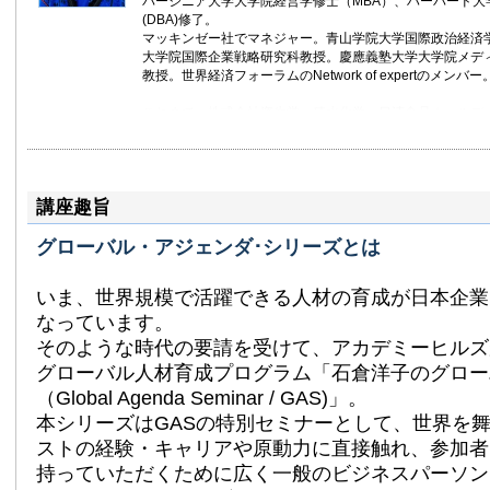
バージニア大学大学院経営学修士（MBA）、ハーバード大
(DBA)修了。
マッキンゼー社でマネジャー。青山学院大学国際政治経済
大学院国際企業戦略研究科教授。慶應義塾大学大学院メデ
教授。世界経済フォーラムのNetwork of expertのメンバー
これまで、株式会社資生堂、積水化学、日清食品ホールデ
双日株式会社、ライフネット生命保険株式会社、富士通株
船三井社外取締役などを歴任、デジタル庁初代デジタル監
事、総合科学技術会議非常勤議員、日本学術会議副会長、そ
規制改革委員会委員、文部科学省中央教育審議会委員、産
講座趣旨
副座長、公正取引委員会独禁法懇話会委員、経済財政諮問
択する未来」Working Group委員など。
グローバル・アジェンダ･シリーズとは
日本および外国企業の経営幹部研修・戦略ワークショップ
多様性推進、女性活用などに関する各種セミナー、アジア
いま、世界規模で活躍できる人材の育成が日本企業
リスト。
2010年より「グローバル・アジェンダ・ゼミナール」、2
なっています。
経験を東京で」(現在はSINCA)など、世界の課題を英語
そのような時代の要請を受けて、アカデミーヒルズ
験を継続中。
グローバル人材育成プログラム「石倉洋子のグロー
（Global Agenda Seminar / GAS)」。
本シリーズはGASの特別セミナーとして、世界を
ストの経験・キャリアや原動力に直接触れ、参加者
持っていただくために広く一般のビジネスパーソン