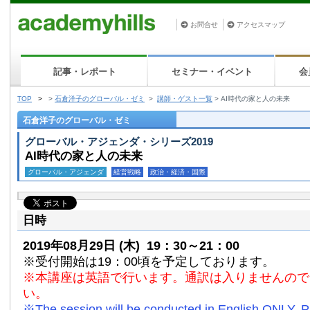
お問合せ
アクセスマップ
記事・レポート
セミナー・イベント
会
TOP
>
>
石倉洋子のグローバル・ゼミ
>
講師・ゲスト一覧
>
AI時代の家と人の未来
石倉洋子のグローバル・ゼミ
グローバル・アジェンダ・シリーズ2019
AI時代の家と人の未来
グローバル・アジェンダ
経営戦略
政治・経済・国際
日時
2019年08月29日
(木)
19：30～21：00
※受付開始は19：00頃を予定しております。
※本講座は英語で行います。通訳は入りませんので
い。
※The session will be conducted in English ONLY. 