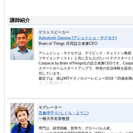
講師紹介
ゲストスピーカー
Ashutosh Saxena (アシュトシュ・サクセナ)
Brain of Things 共同設立者兼CEO
アシュトシュ・サクセナは、デイビッド・チェリトン教授
フサイエンティスト）と共に立ち上げたハイテクスタート
Caspar.ai by Brain ofThings社の設立者兼CEOです。C
スマートホームスタートアップで、特有の生活体験を提供
功しています。
最近では、彼はMITテクノロジーレビュー2018『35歳未満
人』に選ばれました。
彼のビジョンは、ロボットや家庭などの具体化されたシス
能を構築することです。
サクセナは4年間コーネル大学のコンピュータサイエンス
め、そこでRobot Learning Labを設立し、Zibby社を
モデレーター
ナはAIとロボット工学の分野で10,000以上の引用文献を
石倉洋子 (いしくら・ようこ)
リュー・エン教授と共にスタンフォード大学で人工知能学
一橋大学名誉教授
した。
専門は、経営戦略、競争力、グローバル人材。