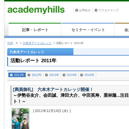
お問合せ
アクセスマップ
記事・レポート
セミナー・イベント
会
TOP
>
>
六本木アートカレッジ
> 活動レポート 2011年
六本木アートカレッジ
活動レポート 2011年
2011年
2012年
2013年
2014年
2016年
[満員御礼] 六本木アートカレッジ開催！
～伊勢谷友介、会田誠、津田大介、中田英寿、栗林隆...注
ト！～
[ 2011年12月14日
(水)
]