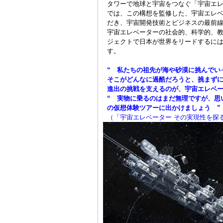
タワーで地球と宇宙をつなぐ「宇宙エ
では、この構想を監修した、宇宙エレ
だき、宇宙開発技術とビジネスの最前
宇宙エレベーターの社会的、科学的、
ジェクトで日本が世界をリードするに
す。
“ 私たちの祖先が海や砂漠に挑んでい
そこがどんなに過酷だろうと、挑まず
進出の挑戦を支えるのが、宇宙エレベー
“ 実物に乗るのはまだ無理ですが、思
の仮想体験ツアーに出かけましょう ”
（「宇宙エレベーター その実現性を探る」