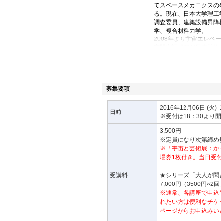
てスペースメカニクスの
る。現在、日本大学理工
調査委員、建築設備昇降
学、複合材料力学。
2008年より宇宙エレベ
空間実証研究が日本学術
に採択され、STARS-E
学研究費基盤研究(A)に
宇宙エレベーター協会フ
ター技術委員会委員。
募集要項
2016年12月06日
(火)
日時
※受付は18：30より
3,500円
※定員になり次第締め
※「宇宙と芸術展：か
場券1枚付き。当日受
受講料
★シリーズ「大人が聞き
7,000円（3500円×2
※通常、各講座で申込
れたい方は便利なチケ
ページからお申込みい