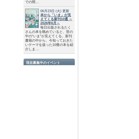
での間....
06月23日
(火)
更新
本から「いま」が見
えてくる新刊10選 ～
2026年6月～
毎日出版されるたく
さんの本を眺めていると、世の
中の“いま”が見えてくる。新刊
書籍の中から、今知っておきた
いテーマを扱った10冊の本を紹
介しま....
現在募集中のイベント