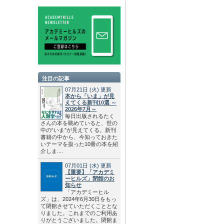
注目の記事
07月21日
(火)
更新
本から「いま」が見
えてくる新刊10選 ～
2026年7月～
毎日出版されるたく
さんの本を眺めていると、世の
中の“いま”が見えてくる。新刊
書籍の中から、今知っておきた
いテーマを扱った10冊の本を紹
介しま....
07月01日
(水)
更新
【重要】「アカデミ
ーヒルズ」閉館のお
知らせ
「アカデミーヒル
ズ」は、2024年6月30日をもっ
て閉館させていただくこととな
りました。これまでのご利用あ
りがとうございました。閉館ま