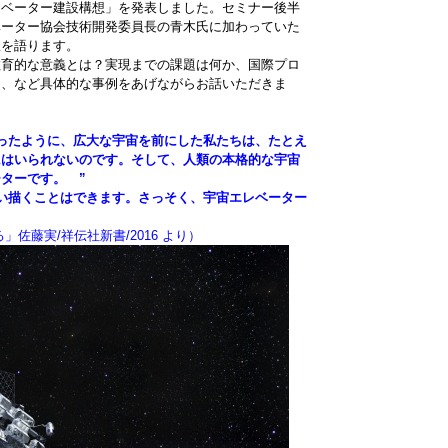
レベーター建設構想」を発表しました。セミナー後半
ベーター協会技術開発委員長の青木氏に加わっていた
線を語ります。
教育的な意義とは？実現までの課題は何か、国際プロ
は、など具体的な事例をあげながらお話いただきま
ったように、広大な宇宙を前にした私たちは、たとえ
にはいられないのです。そして、人類の本格的な宇宙
ターです。 ”
い描くことはできます。さっそく、宇宙エレベーター
佐藤実/祥伝社新書/2016 より）