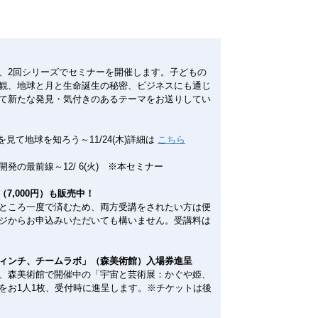
、2回シリーズでセミナーを開催します。子どもの
観、地球と月と生命誕生の秘密、ビジネスにも通じ
て新たな発見・気付きのあるテーマをお送りしてい
見て地球を知ろう～11/24(木)詳細は
こちら
最前線～12/ 6(火) ※本セミナー
ト（7,000円）も販売中！
ところ一度で済むため、両方受講をされたい方は便
ジからお申込みいただいても構いません。受講料は
ィンチ、チームラボ」（森美術館）入場券進呈
、森美術館で開催中の「宇宙と芸術展：かぐや姫、
をお1人1枚、受付時に進呈します。※チケットは後