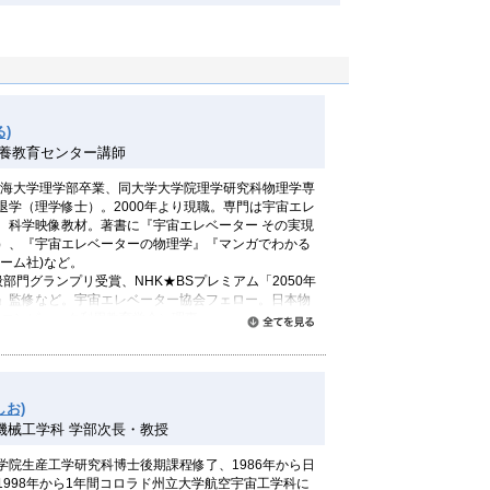
)
教養教育センター講師
。東海大学理学部卒業、同大学大学院理学研究科物理学専
退学（理学修士）。2000年より現職。専門は宇宙エレ
、科学映像教材。著書に『宇宙エレベーター その実現
）、『宇宙エレベーターの物理学』『マンガでわかる
ーム社)など。
般部門グランプリ受賞、NHK★BSプレミアム「2050年
」監修など。宇宙エレベーター協会フェロー。日本物
C（コンピュータ利用教育学会）理事。
すべて読む
しお)
機械工学科 学部次長・教授
学院生産工学研究科博士後期課程修了、1986年から日
998年から1年間コロラド州立大学航空宇宙工学科に