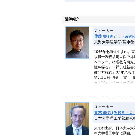
講師紹介
スピーカー
佐藤 実 (さとう・みのる
東海大学理学部/清水
1966年北海道生まれ
攻博士課程後期単位取得
ベーター、物理教育研究
性を探る』（祥伝社新書
微分方程式』(いずれもオ
第3回日経｢星新一賞｣一
★宇宙エレベーターの旅
理教育学会理事。CIE
スピーカー
青木 義男 (あおき・よ
日本大学理工学部精密
東京都出身。日本大学大
本大学理工学部に勤務。1