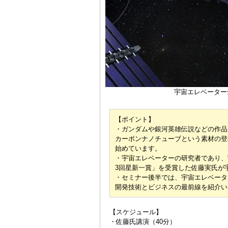
宇宙エレベーター
【ポイント】
・ガンダムや銀河英雄伝説などの作品
カーボンナノチューブという素材の登
始めています。
・宇宙エレベーターの研究者であり、
3回星新一賞」を受賞した佐藤実氏が
・セミナー後半では、宇宙エレベータ
開発技術とビジネスの最前線を紹介い
【スケジュール】
・佐藤氏講演（40分）