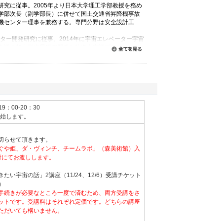
研究に従事。2005年より日本大学理工学部教授を務め
学部次長（副学部長）に併せて国土交通省昇降機事故
機センター理事を兼務する。専門分野は安全設計工
ーター開発研究に従事、2014年に宇宙エレベーター宇宙
会議の超小型衛星研究開発と軌道上実証プロジェクト
すべて読む
levatorプロジェクトを開始し，2015年には文部科学省科
採択され、2018年以降の宇宙空間実証実験を目指す。
ェロー、日本複合材料学会フェロー、IAC宇宙エレベー
19：00-20：30
開始します。
切らせて頂きます。
ぐや姫、ダ・ヴィンチ、チームラボ」（森美術館）入
付にてお渡しします。
たい宇宙の話」2講座（11/24、12/6）受講チケット
回）
手続きが必要なところ一度で済むため、両方受講をさ
ットです。受講料はそれぞれ定価です。どちらの講座
ただいても構いません。