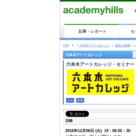
記事・レポート
セ
TOP
>
>
六本木アートカレッジ
>
過去の講座
>
六本木アートカレッジ
六本木アートカレッジ・セミナー
文化
教養
日時
2016年12月06日
(火)
19：00-20：30