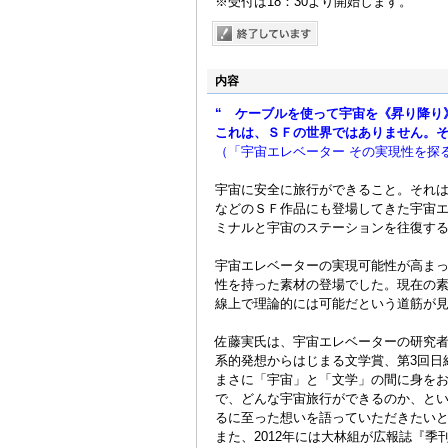
※受付は18：30より開始します。
内容
“ ケーブルを使って宇宙を《昇り降り
これは、ＳＦの世界ではありません。そ
（「宇宙エレベーター その実現性を探る」
宇宙に安全に旅行ができること。それ
などのＳＦ作品にも登場してきた宇宙
ミナルと宇宙のステーションを往復す
宇宙エレベーターの実現可能性が高ま
性を持った素材の登場でした。現在の
線上で理論的には可能だという道筋が
佐藤実氏は、宇宙エレベーターの研究
系的発想からはじまる文学賞、第3回日
まさに「宇宙」と「文学」の間に身を
で、どんな宇宙旅行ができるのか、と
るに至った想いを語っていただきたい
また、2012年には大林組が広報誌『季刊