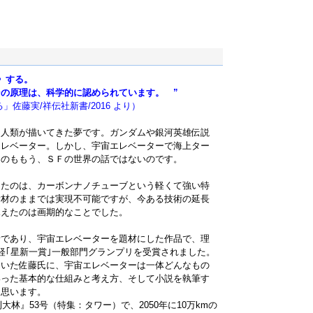
》する。
の原理は、科学的に認められています。 ”
佐藤実/祥伝社新書/2016 より）
は人類が描いてきた夢です。ガンダムや銀河英雄伝説
エレベーター。しかし、宇宙エレベーターで海上ター
るのももう、ＳＦの世界の話ではないのです。
ったのは、カーボンナノチューブという軽くて強い特
素材のままでは実現不可能ですが、今ある技術の延長
見えたのは画期的なことでした。
者であり、宇宙エレベーターを題材にした作品で、理
経｢星新一賞｣一般部門グランプリを受賞されました。
おいた佐藤氏に、宇宙エレベーターは一体どんなもの
いった基本的な仕組みと考え方、そして小説を執筆す
と思います。
大林』53号（特集：タワー）で、2050年に10万kmの