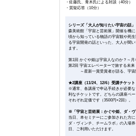
・佐藤氏、青木氏による対談（40分）
・質疑応答（10分）
シリーズ「大人が知りたい宇宙の話」
森美術館「宇宙と芸術展」開催を機に
頃から知っている物語の宇宙観や死生
る宇宙開発の話といった、大人が聞い
ます。
第1回 かぐや姫は宇宙人なのか？～月を
第2回 宇宙エレベーターで旅する未来
～星新一賞受賞者が語る、宇宙開発の
★2講座（11/24、12/6）受講チケッ
※通常、各講座で申込手続きが必要な
利なチケットです。どちらの講座ペー
それぞれ定価です（3500円×2回）。
※「宇宙と芸術展：かぐや姫、ダ・ヴ
当日、本セミナーにご参加された方に
ダ・ヴィンチ、チームラボ」の入場券
日、ご利用いただけます。