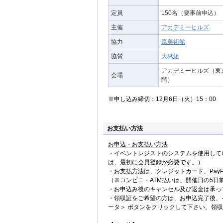
定員
150名（要事前申込）
主催
アカデミーヒルズ
協力
森美術館
協賛
大林組
アカデミーヒルズ（東京
会場
階）
※申し込み締切：12月6日（火）15：00
お支払い方法
お申込・お支払い方法
・イベントレジストのシステムを使用して
は、最初に会員登録が必要です。）
・お支払方法は、クレジットカード、PayP
（※コンビニ・ATM払いは、開催日の5日
・お申込み後のキャンセル及び返金は承っ
・領収証をご希望の方は、お申込完了後、
ータ＞ ボタンをクリックして下さい。領