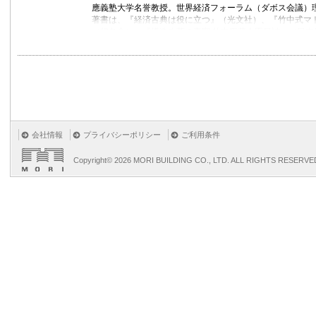
應義塾大学名誉教授。世界経済フォーラム（ダボス会議）
著書は、『経済古典は役に立つ』（光文社）、『竹中式マ
（幻冬舎）、『構造改革の真実 竹中平蔵大臣日誌』（日本
究開発と設備投資の経済学』（サントリー学芸賞受賞、東
多数。
会社情報
プライバシーポリシー
ご利用条件
Copyright©
2026 MORI BUILDING CO., LTD. ALL RIGHTS RESERVE