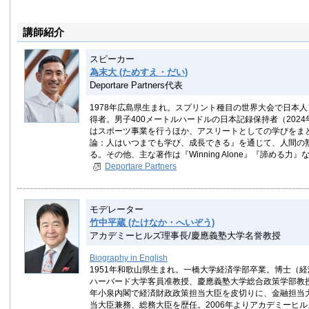
講師紹介
スピーカー
為末大 (ためすえ・だい)
Deportare Partners代表
1978年広島県生まれ。スプリント種目の世界大会で日本
得者。男子400メートルハードルの日本記録保持者（2024
はスポーツ事業を行うほか、アスリートとしての学びをま
論：人はいつまでも学び、成長できる』を通じて、人間の
る。その他、主な著作は『Winning Alone』『諦める力』
Deportare Partners
モデレーター
竹中平蔵 (たけなか・へいぞう)
アカデミーヒルズ理事長/慶應義塾大学名誉教授
Biography in English
1951年和歌山県生まれ。一橋大学経済学部卒業。博士（
ハーバード大学客員准教授、慶應義塾大学総合政策学部教授
年小泉内閣で経済財政政策担当大臣を皮切りに、金融担当
当大臣兼務、総務大臣を歴任。2006年よりアカデミーヒ