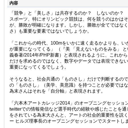
内容
「競争」と「美しさ」は共存するのか？ しないのか？
スポーツ、特にオリンピック競技は、何を競うのはかは
が、勝敗が明確になります。しかし、勝敗が全てではな
さ）も重要な要素ではないでしょうか。
「これからの時代、100mをいかに速く走るかよりも、い
が重要になってくる」 （『美 「見えないものをみる」 
義春著/2014年/PHP新書）と表現されるように、これか
だけを求めるのではなく、数字やデータでは表現できな
重要になってくるでしょう。
そうなると、社会共通の「ものさし」だけで判断するの
の「ものさし」（美学、美意識）を持つことが必要では
為末さんはそれを「自分軸」と表現されます。
「六本木アートカレッジ2014」のオープニングセッショ
twitterでの情報発信など選手時代の経験や感じたことを
をされている為末大さんと、アートの社会的重要性を説
ー ヒルズ理事長のオープニングセッションでスタートし