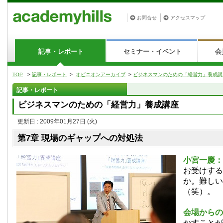
お問合せ
アクセスマップ
記事・レポート
セミナー・イベント
会
TOP
>
記事・レポート
>
オピニオンアーカイブ
>
ビジネスマンのための「経営力」養成講
記事・レポート
ビジネスマンのための「経営力」養成講座
更新日 : 2009年01月27日
(火)
第7章 現場のギャップへの対処法
小宮一慶：
お受けする
か。難しい
（笑）。
会場からの
かすことが