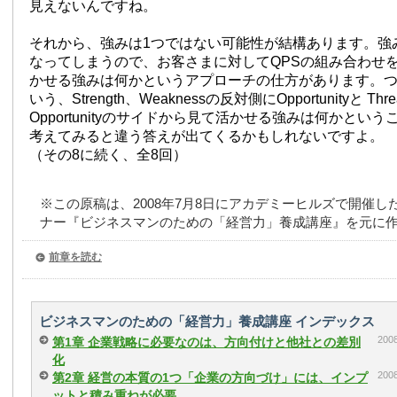
見えないんですね。
それから、強みは1つではない可能性が結構あります。強
なってしまうので、お客さまに対してQPSの組み合わせ
かせる強みは何かというアプローチの仕方があります。つ
いう、Strength、Weaknessの反対側にOpportunityと T
Opportunityのサイドから見て活かせる強みは何かとい
考えてみると違う答えが出てくるかもしれないですよ。
（その8に続く、全8回）
※この原稿は、2008年7月8日にアカデミーヒルズで開催したRop
ナー『ビジネスマンのための「経営力」養成講座』を元に
前章を読む
ビジネスマンのための「経営力」養成講座 インデックス
20
第1章 企業戦略に必要なのは、方向付けと他社との差別
化
20
第2章 経営の本質の1つ「企業の方向づけ」には、インプ
ットと積み重ねが必要