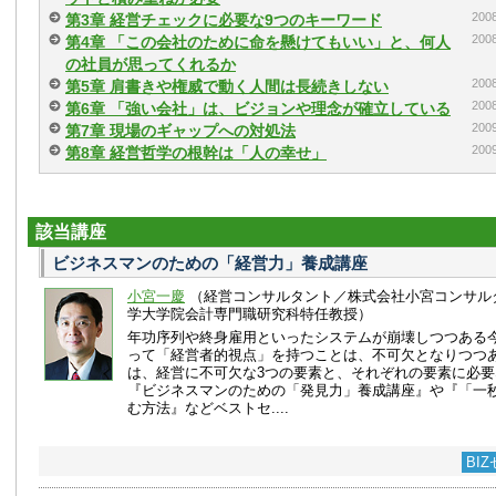
20
第3章 経営チェックに必要な9つのキーワード
20
第4章 「この会社のために命を懸けてもいい」と、何人
の社員が思ってくれるか
20
第5章 肩書きや権威で動く人間は長続きしない
20
第6章 「強い会社」は、ビジョンや理念が確立している
20
第7章 現場のギャップへの対処法
20
第8章 経営哲学の根幹は「人の幸せ」
該当講座
ビジネスマンのための「経営力」養成講座
小宮一慶
（経営コンサルタント／株式会社小宮コンサル
学大学院会計専門職研究科特任教授）
年功序列や終身雇用といったシステムが崩壊しつつある
って「経営者的視点」を持つことは、不可欠となりつつあ
は、経営に不可欠な3つの要素と、それぞれの要素に必
『ビジネスマンのための「発見力」養成講座』や『「一秒
む方法』などベストセ....
BI