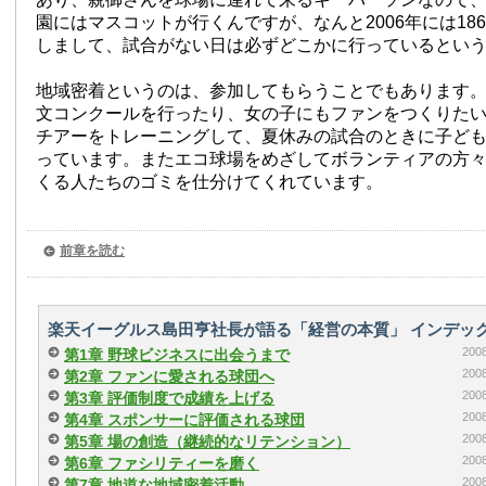
園にはマスコットが行くんですが、なんと2006年には18
しまして、試合がない日は必ずどこかに行っているとい
地域密着というのは、参加してもらうことでもあります
文コンクールを行ったり、女の子にもファンをつくりた
チアーをトレーニングして、夏休みの試合のときに子ど
っています。またエコ球場をめざしてボランティアの方
くる人たちのゴミを仕分けてくれています。
前章を読む
楽天イーグルス島田亨社長が語る「経営の本質」 インデッ
20
第1章 野球ビジネスに出会うまで
20
第2章 ファンに愛される球団へ
20
第3章 評価制度で成績を上げる
20
第4章 スポンサーに評価される球団
20
第5章 場の創造（継続的なリテンション）
20
第6章 ファシリティーを磨く
20
第7章 地道な地域密着活動