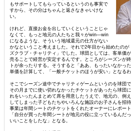
もサポートしてもらっているというのも事実で
すから、その分はちゃんと返さなきゃいけな
い。
けれど、直接お金を出していくということじゃ
なくて、もっと地元の人たちと我々がwin—win
になるような、そういう地域還元の仕方がない
かなということ考えました。それで2年目から始めたのが
ズクラブ・チャリティ」でした。球団としては、客単価
売ることで経営が安定するんです。ところがシーズンが
トが余ったりする。そうすると「ああ、もったいなかった
単価を計算して、「一般チケットのほうが安い」となる
そこでシーズン途中でチャリティゲームというのを球団
その月までに使い切れなかったチケットがあったら球団
れをいったんまとめて席を用意したうえで、地元の、例
してしまった子どもたちやいろんな施設のお子さんを招
事業は年間シートのチケットをくれたオーナーにレポー
「自分が買った年間シートが地元の役に立っているんだ
いいことをしたな」となる。