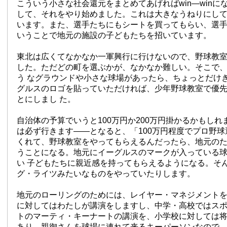
こういう小さな社会還元をまとめてあげればwin—winに
して、それをやり始めました。これは大きなうねりにし
います。また、選手たちにもシートを買ってもらい、選
いうことで地元の施設の子どもたちを招いています。
東北は広くてなかなか一軍興行に行けないので、野球教
した。ただどの町を選ぶかが、なかなか難しい。そこで
う なグラウンドや小さな球場があったら、ちょっとだけ
グルスのロゴを貼っていただければ、少年野球教室で優
とにしまし た。
自治体の予算でいうと100万円か200万円掛かるかもしれ
は必ず行きます——となると、「100万円程度でプロ野球
くれて、野球教室をやってもらえるんだったら、地元の
うことになる。地元にイーグルスのマークが入っている
い 子どもたちに親近感を持ってもらえるようになる。そ
グ・ライツみたいなものをやっていたりします。
地元のローリングのためには、レイヤー・マネジメント
に対してはわたしが講演をしますし、中学・高校ではス
トのマーティ・キーナートの講演を、小学校に対しては
あり、親御さんを球場に連れて来るキーパーソンなので