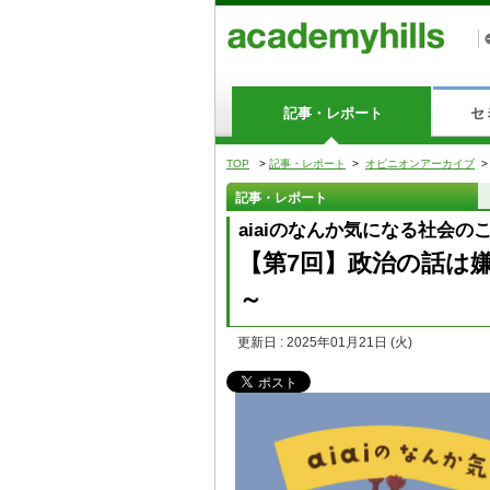
記事・レポート
セ
TOP
>
記事・レポート
>
オピニオンアーカイブ
記事・レポート
aiaiのなんか気になる社会の
【第7回】政治の話は
～
更新日 : 2025年01月21日
(火)