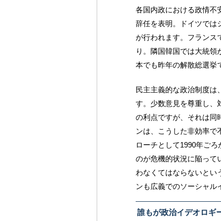
各国内政における政情不
辞任を表明。ドイツでは
が行われます。フランス
り。隣国韓国では大統領
本でも昨年の解散総選挙
民主主義的な政治制度は
す。少数意見を尊重し、
の利点ですが、それは同
ンは、こうした非効率で
ローチとして1990年ご
のが危機的状況に陥って
わなくてはならないとい
ンも広義でのソーシャル
誰もが政治イデオロギ