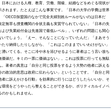
。日本における人権、教育、労働、階級、結婚などをめぐる現状が
示されます。たとえばこんな事実です。「日本の大学の学費は世界
」「OECD加盟国のなかで完全夫婦別姓ルールがないのは日本だ
推定無罪も捜査機関の令状主義も実質守られていない」「日本の失
および失業給付金は先進国で最低レベル」。いずれの問題にも関心
ないでしょう。「えー、そんなことになっていたんだ」「まあそう
いたり納得したりしながら、「これはこのままでいいわけがない」
と湧いてくる。そこに冷や水を浴びせるように著者はこう言い放ち
無価値だ。キミの一票に価値はない」。これは投票に行っても無駄
ん。著者の真意は「自分と同じ投票をするよう大勢の他者に訴える
分の政治的意思は政府に伝わらない」ということです。「自分と同
他者に訴えかける行動」を効果的に行うにはどうしたらいいか、そ
な環境をどうやったら整えることができるか。ポリティカルイノベ
るのかもしれません。