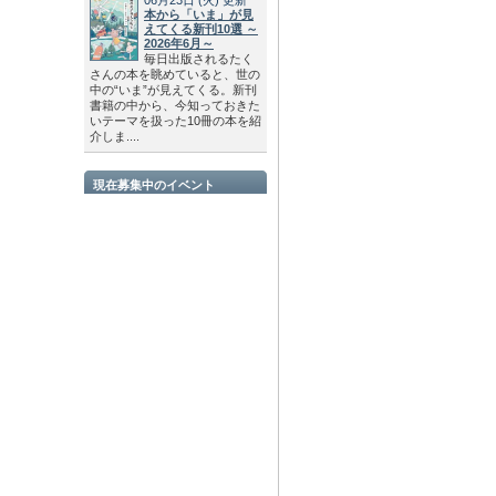
本から「いま」が見
えてくる新刊10選 ～
2026年6月～
毎日出版されるたく
さんの本を眺めていると、世の
中の“いま”が見えてくる。新刊
書籍の中から、今知っておきた
いテーマを扱った10冊の本を紹
介しま....
現在募集中のイベント