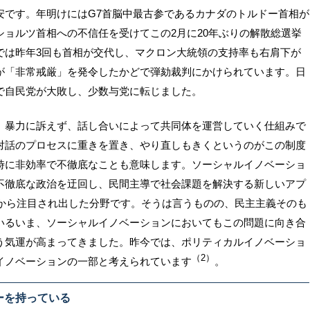
安です。年明けにはG7首脳中最古参であるカナダのトルドー首相が
ショルツ首相への不信任を受けてこの2月に20年ぶりの解散総選挙
では昨年3回も首相が交代し、マクロン大統領の支持率も右肩下が
が「非常戒厳」を発令したかどで弾劾裁判にかけられています。日
で自民党が大敗し、少数与党に転じました。
、暴力に訴えず、話し合いによって共同体を運営していく仕組みで
対話のプロセスに重きを置き、やり直しもきくというのがこの制度
時に非効率で不徹底なことも意味します。ソーシャルイノベーショ
不徹底な政治を迂回し、民間主導で社会課題を解決する新しいアプ
ろから注目され出した分野です。そうは言うものの、民主主義そのも
いるいま、ソーシャルイノベーションにおいてもこの問題に向き合
う気運が高まってきました。昨今では、ポリティカルイノベーショ
（2）
イノベーションの一部と考えられています
。
ーを持っている