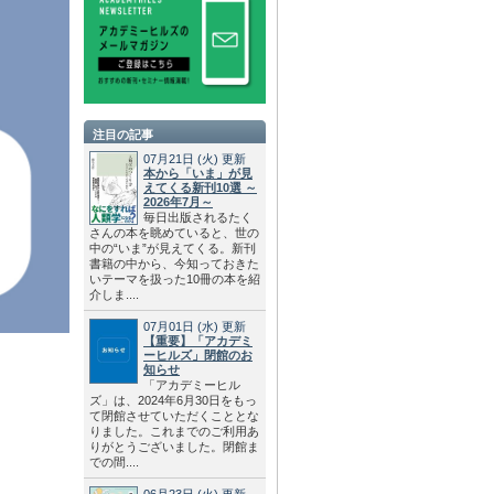
注目の記事
07月21日
(火)
更新
本から「いま」が見
えてくる新刊10選 ～
2026年7月～
毎日出版されるたく
さんの本を眺めていると、世の
中の“いま”が見えてくる。新刊
書籍の中から、今知っておきた
いテーマを扱った10冊の本を紹
介しま....
07月01日
(水)
更新
【重要】「アカデミ
ーヒルズ」閉館のお
知らせ
「アカデミーヒル
ズ」は、2024年6月30日をもっ
て閉館させていただくこととな
りました。これまでのご利用あ
りがとうございました。閉館ま
での間....
06月23日
(火)
更新