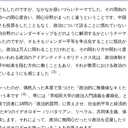
でもしたのですが、なかなか扱いづらいテーマでした。その理由の
治への関心度合い、関心分野がまったく違うということです。中国
そも投票をしたこともなく、政治について語ることに慣れていない
治分野のジェンダーギャップをどのように解消するかというテーマ
ったのですが、そもそもジェンダー平等を争点化することに抵抗が
た。政治は万人に関わることだけれども、その関わり方や関わり度
今いわれる政治のアイデンティティポリティクス化は、政治体制そ
帯や結束を阻む方向に働くこともあり、それが教育における政治の
（3）
ているようにも感じました
。
かったのが、偶然入った本屋で見つけた『政治的に無価値なキミた
（4）
いう本です
。帯には「早稲田大学の政治入門講義を書籍化」と
頭で読者に18問の「政治的質問」に答えさせ、社会的平等と経済的
れた4つのイデオロギー（リバタリアン、リベラル、共同体主義、保
類します。それによって、政治に無関心だったり政治を忌避したり
的イデオロギーを持っていることを自覚させます。