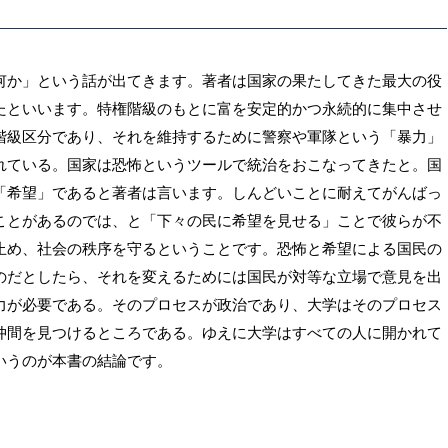
何か」という話が出てきます。著者は国家の果たしてきた最大の役
たといいます。特権階級のもとに富を安定的かつ永続的に集中させ
階級区分であり、それを維持するために警察や軍隊という「暴力」
れている。国家は恐怖というツールで統治をおこなってきたと。国
「希望」であると著者は言います。しんどいことに耐えてがんばっ
ことがあるのでは、と「下々の民に希望を見せる」ことで彼らが不
止め、社会の秩序を守るということです。恐怖と希望による国民の
のだとしたら、それを変えるためには国民が対等な立場で意見を出
力が必要である。そのプロセスが政治であり、大学はそのプロセス
仲間を見つけるところである。ゆえに大学はすべての人に開かれて
いうのが本書の結論です。