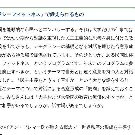
ラシーフィットネス」で鍛えられるもの
間を能動的な市民へとエンパワーする。それは大学だけの仕事では
クでは幼少期から対話を重視した民主主義的な思考を身に付ける教
校を出てからも、デモクラシーの基礎となる対話を通じた合意形成
会があらゆる場で提供されています。そのひとつが、ある民間団体
ーフィットネス」というプログラムです。年末このプログラムに参
は廃止すべきか」というテーマで自分とは違う意見を持つ人と対話
ました。「民主主義をどう立て直すか」という大きな話をする前
近なテーマについて対話による合意形成の「筋肉」を鍛えておくこ
た。みなさんには「大学および大学院の教育は無償化すべきか」と
す相手がいるでしょうか。話す場があるでしょうか。
学者のイアン・ブレマー氏が唱える概念で「世界秩序の形成を主導す