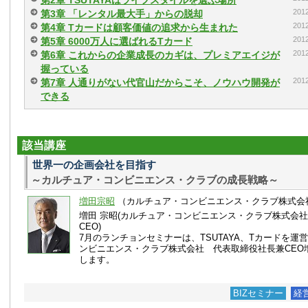
第2章 TSUTAYAはライフスタイルを選ぶ場所
20
第3章 「レンタル最大手」からの脱却
20
第4章 Tカードは顧客価値の追求から生まれた
20
第5章 6000万人に選ばれるTカード
20
第6章 これからの企業成長のカギは、プレミアエイジが
握っている
20
第7章 人通りがない代官山だからこそ、ノウハウ開発が
できる
該当講座
世界一の企画会社を目指す
～カルチュア・コンビニエンス・クラブの成長戦略～
増田宗昭
（カルチュア・コンビニエンス・クラブ株式会
増田 宗昭(カルチュア・コンビニエンス・クラブ株式会
CEO)
7月のランチョンセミナーは、TSUTAYA、Tカードを運
ンビニエンス・クラブ株式会社 代表取締役社長兼CEO
します。
BIZセミナー
経