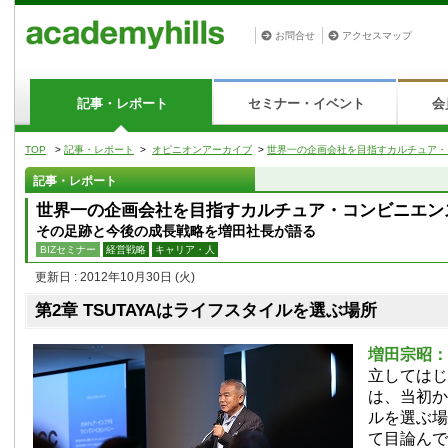
お問合せ
アクセスマップ
記事・レポート
セミナー・イベント
会
TOP
>
記事・レポート
>
オピニオンアーカイブ
>
世界一の企画会社を目指すカルチュア・
記事・レポート
世界一の企画会社を目指すカルチュア・コンビニエン
その足跡と今後の成長戦略を増田社長が語る
BIZセミナー
経営戦略
キャリア・人
更新日 : 2012年10月30日
(火)
第2章 TSUTAYAはライフスタイルを選ぶ場所
増田宗昭
立してはじめ
は、当初か
ルを選ぶ場
て目論んで