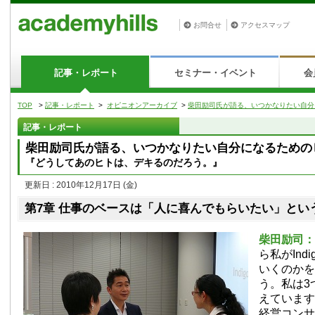
お問合せ
アクセスマップ
記事・レポート
セミナー・イベント
会
TOP
>
記事・レポート
>
オピニオンアーカイブ
>
柴田励司氏が語る、いつかなりたい自分
記事・レポート
柴田励司氏が語る、いつかなりたい自分になるための
『どうしてあのヒトは、デキるのだろう。』
更新日 : 2010年12月17日
(金)
第7章 仕事のベースは「人に喜んでもらいたい」とい
柴田励司
ら私がIndi
いくのかを
う。私は3
えています
経営コンサ