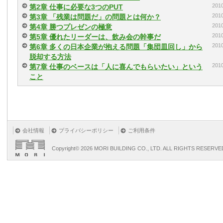
20
第2章 仕事に必要な3つのPUT
20
第3章 「残業は問題だ」の問題とは何か？
20
第4章 勝つプレゼンの極意
20
第5章 優れたリーダーは、飲み会の幹事だ
20
第6章 多くの日本企業が抱える問題「集団皿回し」から
脱却する方法
20
第7章 仕事のベースは「人に喜んでもらいたい」という
こと
会社情報
プライバシーポリシー
ご利用条件
Copyright©
2026 MORI BUILDING CO., LTD. ALL RIGHTS RESERVE