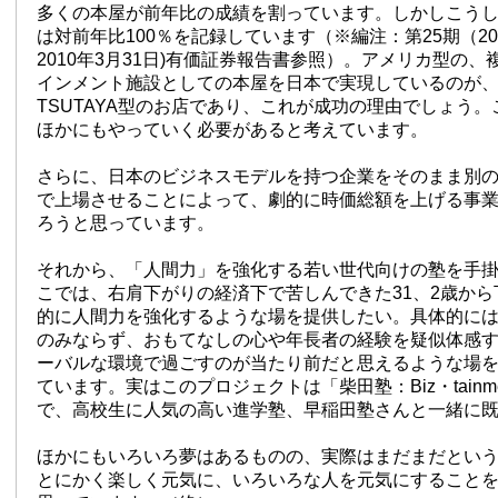
多くの本屋が前年比の成績を割っています。しかしこうした
は対前年比100％を記録しています（※編注：第25期（20
2010年3月31日)有価証券報告書参照）。アメリカ型の
インメント施設としての本屋を日本で実現しているのが
TSUTAYA型のお店であり、これが成功の理由でしょう
ほかにもやっていく必要があると考えています。
さらに、日本のビジネスモデルを持つ企業をそのまま別
で上場させることによって、劇的に時価総額を上げる事
ろうと思っています。
それから、「人間力」を強化する若い世代向けの塾を手
こでは、右肩下がりの経済下で苦しんできた31、2歳か
的に人間力を強化するような場を提供したい。具体的に
のみならず、おもてなしの心や年長者の経験を疑似体感
ーバルな環境で過ごすのが当たり前だと思えるような場
ています。実はこのプロジェクトは「柴田塾：Biz・tainm
で、高校生に人気の高い進学塾、早稲田塾さんと一緒に
ほかにもいろいろ夢はあるものの、実際はまだまだとい
とにかく楽しく元気に、いろいろな人を元気にすること