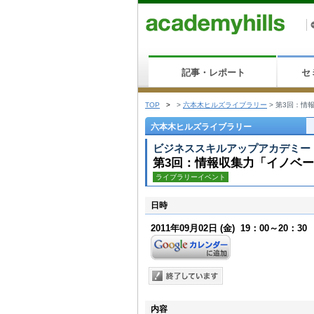
記事・レポート
セ
TOP
>
>
六本木ヒルズライブラリー
>
第3回：情
六本木ヒルズライブラリー
ビジネススキルアップアカデミー
第3回：情報収集力「イノベ
ライブラリーイベント
日時
2011年09月02日
(金)
19：00～20：30
内容