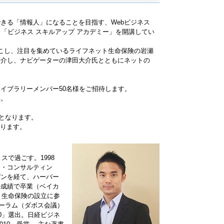
きる「情報人」になることを目指す、Webビジネス
ト「ビジネス スキルアップ アカデミー」を開講してい
こし、注目を集めているライフネット生命保険の岩瀬
紹介し、ナビゲーターの津田大介氏とともにネットの
イブラリーメンバー50名様をご招待します。
い。
でとなります。
おります。
スで過ごす。1998
ン・コンサルティン
パンを経て、ハーバー
の成績で卒業（ベイカ
ト生命保険の設立に参
ォーラム（ダボス会議）
0」選出。日経ビジネ