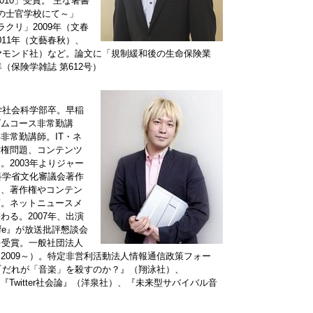
10」受賞。 主な著書
義の士官学校にて～」
ラクリ」2009年（文春
11年（文藝春秋）、
イヤモンド社）など。論文に「規制緩和後の生命保険業
（保険学雑誌 第612号）
学社会科学部卒。早稲
ズムコース非常勤講
非常勤講師。IT・ネ
作権問題、コンテンツ
2003年よりジャー
科学省文化審議会著作
め、著作権やコンテン
言。ネットニュースメ
る。2007年、出演
fe』が放送批評懇談会
を受賞。一般社団法人
2009～）。特定非営利活動法人情報通信政策フォー
に『だれが「音楽」を殺すのか？』（翔泳社）、
）、『Twitter社会論』（洋泉社）、『未来型サバイバル音