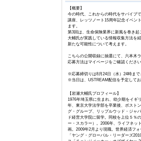
【概要】
今の時代、これからの時代をサバイブで
講座、レッツノート15周年記念イベン
ます。
第3回は、生命保険業界に新風を巻き起
大輔氏が実践している情報収集方法を
新たな可能性について考えます。
こちらの公開収録に抽選にて、六本木ラ
応募方法はマイページをご確認くださ
※応募締切りは8月24日（水）24時ま
※当日は、USTREAM配信を予定して
【岩瀬大輔氏プロフィール】
1976年埼玉県に生まれ、幼少期をイギリ
年、東京大学法学部を卒業後、ボスト
グ・グループ、リップルウッド・ジャ
ド経営大学院に留学。同校を上位５％
ー・スカラー）。2006年、ライフネッ
画。2009年2月より現職。世界経済フ
「ヤング・グローバル・リーダーズ201