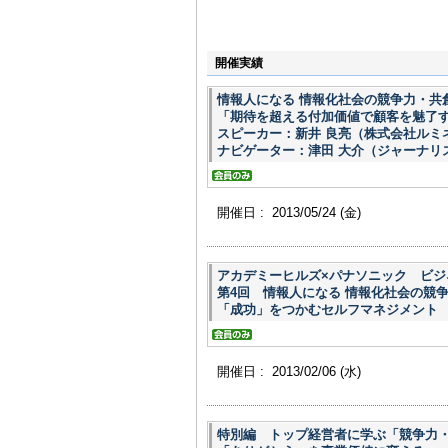
開催実績
情報人になる 情報化社会の競争力・共
「期待を超える付加価値で顧客を魅了
スピーカー：新井 良亮（株式会社ルミ
ナビゲーター：津田 大介（ジャーナリ
開催日 : 2013/05/24
(金)
アカデミーヒルズ×パナソニック ビジネ
第4回 情報人になる 情報化社会の競
「成功」をつかむセルフマネジメント
開催日 : 2013/02/06
(水)
特別編 トップ経営者に学ぶ「競争力