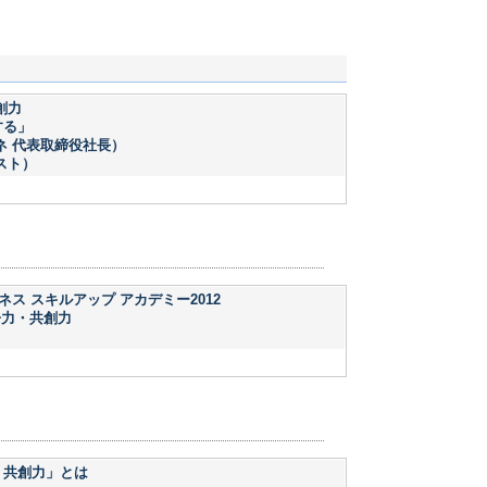
創力
する」
ネ 代表取締役社長）
スト）
ス スキルアップ アカデミー2012
争力・共創力
・共創力」とは