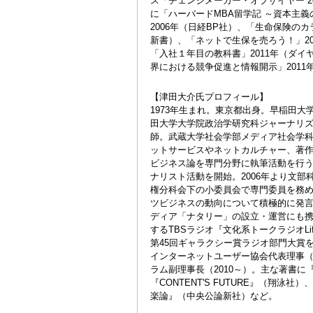
ス「チェンジメーカー・オブザイヤー 20
に「ハーバードMBA留学記 ～資本主
2006年（日経BP社）、「生命保険のカ
新書）、「ネットで生保を売ろう！」20
「入社１年目の教科書」2011年（ダ
界における競争促進と情報開示」2011年
【津田大介氏プロフィール】
1973年生まれ。東京都出身。早稲田大
田大学大学院政治学研究科ジャーナリ
師。武蔵大学社会学部メディア社会学科
ットサービスやネットカルチャー、著
ビジネス論を専門分野に執筆活動を行う。
ナリスト活動を開始。2006年より文部
権分科会下の小委員会で専門委員を務
ツビジネスの動向について積極的に発
ディア「ナタリー」の設立・運営にも携わ
するTBSラジオ『文化系トークラジオLi
第45回ギャラクシー賞ラジオ部門大賞
インターネットユーザー協会代表理事（
ラム副理事長（2010～）。主な著書
『CONTENT'S FUTURE』（翔泳社
楽論』（中央公論新社）など。