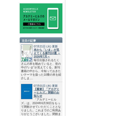
注目の記事
07月21日
(火)
更新
本から「いま」が見
えてくる新刊10選 ～
2026年7月～
毎日出版されるたく
さんの本を眺めていると、世の
中の“いま”が見えてくる。新刊
書籍の中から、今知っておきた
いテーマを扱った10冊の本を紹
介しま....
07月01日
(水)
更新
【重要】「アカデミ
ーヒルズ」閉館のお
知らせ
「アカデミーヒル
ズ」は、2024年6月30日をもっ
て閉館させていただくこととな
りました。これまでのご利用あ
りがとうございました。閉館ま