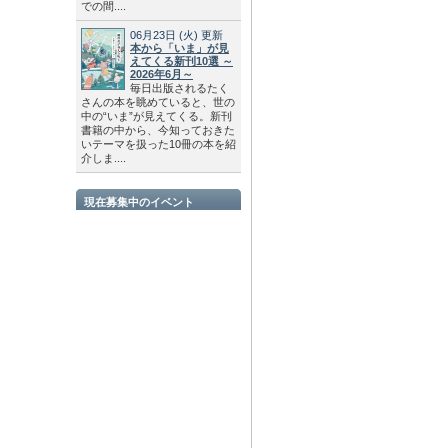
での間....
06月23日
(火)
更新
本から「いま」が見
えてくる新刊10選 ～
2026年6月～
毎日出版されるたく
さんの本を眺めていると、世の
中の“いま”が見えてくる。新刊
書籍の中から、今知っておきた
いテーマを扱った10冊の本を紹
介しま....
現在募集中のイベント