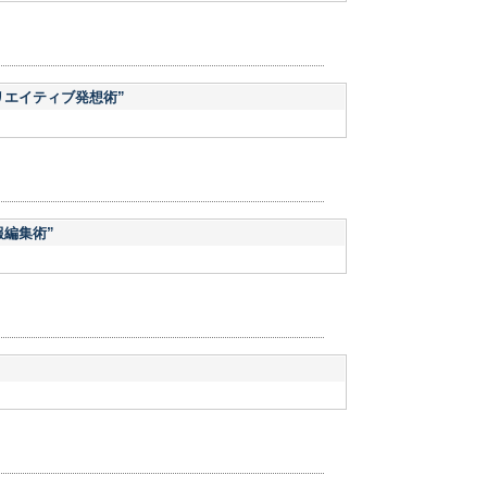
リエイティブ発想術”
報編集術”