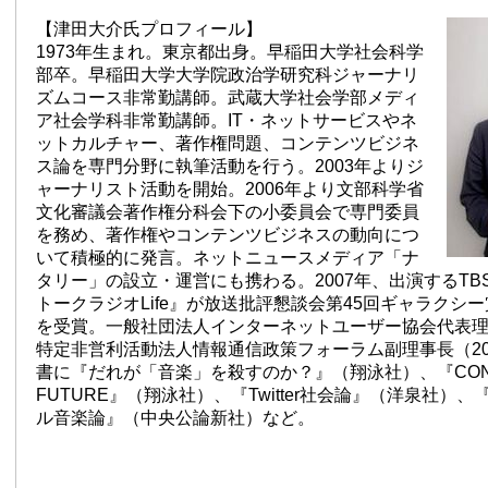
【津田大介氏プロフィール】
1973年生まれ。東京都出身。早稲田大学社会科学
部卒。早稲田大学大学院政治学研究科ジャーナリ
ズムコース非常勤講師。武蔵大学社会学部メディ
ア社会学科非常勤講師。IT・ネットサービスやネ
ットカルチャー、著作権問題、コンテンツビジネ
ス論を専門分野に執筆活動を行う。2003年よりジ
ャーナリスト活動を開始。2006年より文部科学省
文化審議会著作権分科会下の小委員会で専門委員
を務め、著作権やコンテンツビジネスの動向につ
いて積極的に発言。ネットニュースメディア「ナ
タリー」の設立・運営にも携わる。2007年、出演するTB
トークラジオLife』が放送批評懇談会第45回ギャラクシ
を受賞。一般社団法人インターネットユーザー協会代表理事
特定非営利活動法人情報通信政策フォーラム副理事長（20
書に『だれが「音楽」を殺すのか？』（翔泳社）、『CONT
FUTURE』（翔泳社）、『Twitter社会論』（洋泉社）
ル音楽論』（中央公論新社）など。