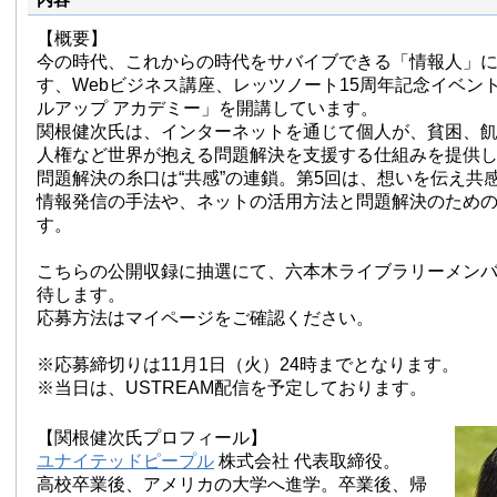
【概要】
今の時代、これからの時代をサバイブできる「情報人」
す、Webビジネス講座、レッツノート15周年記念イベン
ルアップ アカデミー」を開講しています。
関根健次氏は、インターネットを通じて個人が、貧困、
人権など世界が抱える問題解決を支援する仕組みを提供
問題解決の糸口は“共感”の連鎖。第5回は、想いを伝え共
情報発信の手法や、ネットの活用方法と問題解決のため
す。
こちらの公開収録に抽選にて、六本木ライブラリーメンバ
待します。
応募方法はマイページをご確認ください。
※応募締切りは11月1日（火）24時までとなります。
※当日は、USTREAM配信を予定しております。
【関根健次氏プロフィール】
ユナイテッドピープル
株式会社 代表取締役。
高校卒業後、アメリカの大学へ進学。卒業後、帰