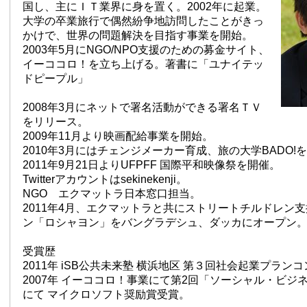
国し、主にＩＴ業界に身を置く。2002年に起業。
大学の卒業旅行で偶然紛争地訪問したことがきっ
かけで、世界の問題解決を目指す事業を開始。
2003年5月にNGO/NPO支援のための募金サイト、
イーココロ！を立ち上げる。著書に「ユナイテッ
ドピープル」
2008年3月にネットで署名活動ができる署名ＴＶ
をリリース。
2009年11月より映画配給事業を開始。
2010年3月にはチェンジメーカー育成、旅の大学BADO!
2011年9月21日よりUFPFF 国際平和映像祭を開催。
Twitterアカウントはsekinekenji。
NGO エクマットラ日本窓口担当。
2011年4月、エクマットラと共にストリートチルドレン
ン「ロシャヨン」をバングラデシュ、ダッカにオープン
受賞歴
2011年 iSB公共未来塾 横浜地区 第３回社会起業プラン
2007年 イーココロ！事業にて第2回「ソーシャル・ビジ
にて マイクロソフト奨励賞受賞。