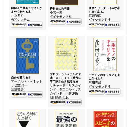
図解入門最新ミサイルが
優れたリーダーはみな小
経営者の教科書
よ〜くわかる本
心者である。
小宮一慶
井上孝司
荒川詔四
ダイヤモンド社
秀和システム
ダイヤモンド社
プロフェッショナルの未
一生モノのキャリアを身
自分を変える！
来—ＡＩ、ＩｏＴ時代に
に付けよう
アーノルド・ベネット
専門家が生き残る方法
垣畑光哉
リチャード・サスカイ
： 渡部昇一
ダイヤモンド社
ンド：ダニエル・サス
三笠書房
カインド：小林啓倫
朝日新聞出版