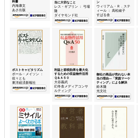
科書
ン
当に大切なこと
内海康文
ウィリアム・Ｒ．ステ
レス・ギブリン ： 弓場
あさ出版
ィール ： 高松綾子
隆
すばる舎
ダイヤモンド社
ポストキャピタリズム
利益と節税効果を最大化
ポール・メイソン ：
するための収益物件活用
御社の商品が売れない本
Ｑ＆Ａ５０
佐々とも
当の理由—「実践マーケ
大谷義武
東洋経済新報社
ティング」による解決
幻冬舎メディアコンサ
鈴木隆
ルティング
光文社