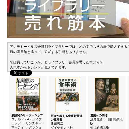
アカデミーヒルズ会員制ライブラリーでは、どの本でもその場で購入できるこ
通の図書館と違って、返却する手間もありません。
では買っていこうか、とライブラリー会員が思った本は何？
人気本からトレンドが見えてきます。
最難関のリーダーシップ
運慶への招待
医者が教える食事術最強
ロナルド・A・ハイフ
浅見龍介 ： 朝日新聞出
の教科書
ェッツ ： リンスキー・
版
牧田善二
マーティ ： グラショ
朝日新聞出版
ダイヤモンド社