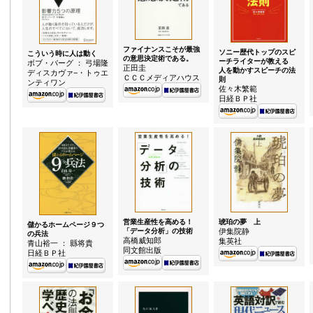
ファイナンスこそが最強
ソニー歴代トップのスピ
こういう時に人は動く
の意思決定術である。
ーチライターが教える
ボブ・バーグ ： 弓場隆
正田圭
人を動かすスピーチの法
ディスカヴァ−・トゥエ
ＣＣＣメディアハウス
則
ンティワン
佐々木繁範
日経ＢＰ社
営業生産性を高める！
琥珀の夢 上
儲かるホームページ９つ
「データ分析」の技術
伊集院静
の兵法
高橋威知郎
集英社
青山裕一 ： 縣将貴
同文館出版
日経ＢＰ社