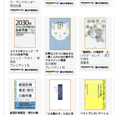
ウ・アレクサンダー
英治出版
２０３０年ジャック・ア
「接続性」の地政学 上
仕事はうかつに始めるな
タリの未来予測
パラグ・カンナ ： 尼丁
—働く人のための集中力
ジャック・アタリ ： 林
千津子
マネジメント講座
昌宏
原書房
石川善樹
プレジデント社
プレジデント社
経営計画策定・実行の教
ベストプレゼンテーショ
「人を動かす」ために本