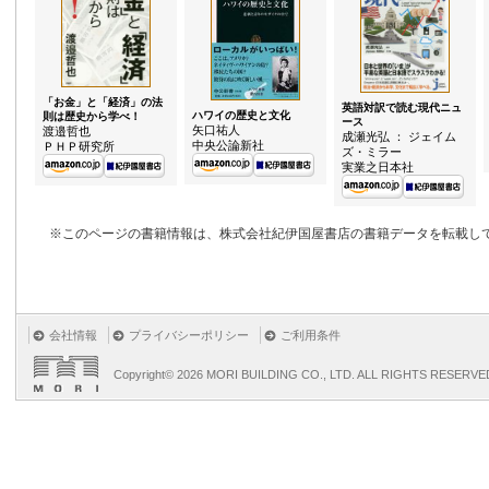
「お金」と「経済」の法
英語対訳で読む現代ニュ
ハワイの歴史と文化
則は歴史から学べ！
ース
矢口祐人
渡邉哲也
成瀬光弘 ： ジェイム
中央公論新社
ＰＨＰ研究所
ズ・ミラー
実業之日本社
※このページの書籍情報は、株式会社紀伊国屋書店の書籍データを転載し
会社情報
プライバシーポリシー
ご利用条件
Copyright©
2026 MORI BUILDING CO., LTD. ALL RIGHTS RESERVE