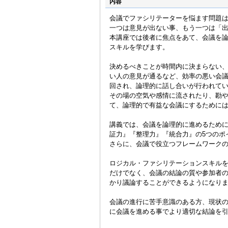
内容
会議でファシリテーターを悩ます問題は
一つは意見が出ない事、もう一つは「
本講座では後者に焦点をあて、会議を
スキルを学びます。
決めるべきことが時間内に決まらない
い人の意見が通るなど、効率の悪い会
回され、論理的に話し合いが行われて
その場の空気や感情に流されたり、勘
て、論理的で有益な会議にするために
講義では、会議を論理的に進めるため
証力』『整理力』『統合力』の5つのポ
さらに、会議で役立つフレームワーク
ロジカル・ファシリテーションスキル
だけでなく、会議の結論の質や参加者
かり議論することができるようになり
会議の進行に苦手意識のある方、現状
に会議を進める事でより適切な結論を