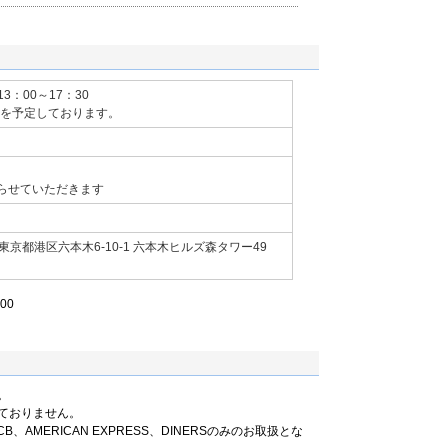
的意見を引き出すファシリテーターたるべし、を自ら
バーが開放的にじっくりものを考えられる知的場づく
ービスや日経ビジネスセミナーでも講師を務める。
ァシリテーション」ＰＨＰ研究所、「ファシリテーシ
チーム・ビルディング」「ワークショップ・デザイ
13：00～17：30
カッション」「ディシジョン・メイキング」（いずれ
頃を予定しております。
版社、「ファシリテーション実践コース」（共著）Ｐ
らせていただきます
京都港区六本木6-10-1 六本木ヒルズ森タワー49
00
。
ておりません。
B、AMERICAN EXPRESS、DINERSのみのお取扱とな