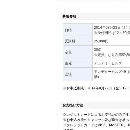
顧客企業メンバーの創造
の信条としており、メン
りには定評がある。グロ
募集要項
著書に、「ロジカル・フ
ョン・グラフィック」「
2014年08月23日
(土)
日時
ン」「ロジカル・ディス
※受付開始は12：30
も共著）日本経済新聞出
受講料
25,000円
ＨＰ
30名
定員
※定員になり次第締切
主催
アカデミーヒルズ
アカデミーヒルズ49（東
会場
階）
※お申込期限：2014年8月22日（金）12：
お支払い方法
クレジットカードによるお支払いのみです
※お申込み後のキャンセル及び返金は承っ
※クレジットカードはVISA、MASTER、JC