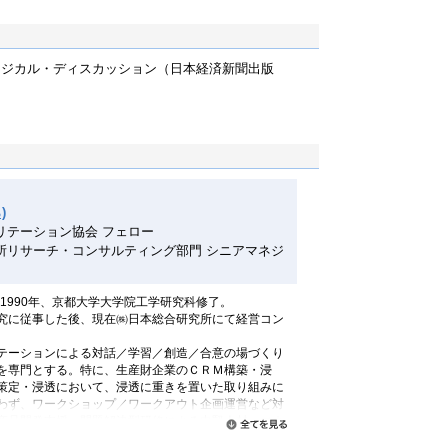
ロジカル・ディスカッション（日本経済新聞出版
)
リテーション協会 フェロー
所リサーチ・コンサルティング部門 シニアマネジ
。1990年、京都大学大学院工学研究科修了。
究に従事した後、現在㈱日本総合研究所にて経営コン
テーションによる対話／学習／創造／合意の場づくり
を専門とする。特に、生産財企業のＣＲＭ構築・浸
策定・浸透において、浸透に重きを置いた取り組みに
わず、ワークショップ／ワークアウト企画運営など対
商品開発支援、問題解決型研修による中堅人材・マネ
すべて読む
いる。