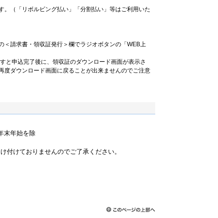
す。（「リボルビング払い」「分割払い」等はご利用いた
の＜請求書・領収証発行＞欄でラジオボタンの「WEB上
ますと申込完了後に、領収証のダウンロード画面が表示さ
再度ダウンロード画面に戻ることが出来ませんのでご注意
祝・年末年始を除
）
受け付けておりませんのでご了承ください。