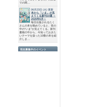
での間....
06月23日
(火)
更新
本から「いま」が見
えてくる新刊10選 ～
2026年6月～
毎日出版されるたく
さんの本を眺めていると、世の
中の“いま”が見えてくる。新刊
書籍の中から、今知っておきた
いテーマを扱った10冊の本を紹
介しま....
現在募集中のイベント