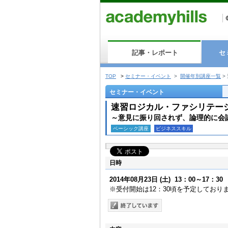
記事・レポート
セ
TOP
>
セミナー・イベント
>
開催年別講座一覧
>
セミナー・イベント
速習ロジカル・ファシリテー
～意見に振り回されず、論理的に会
ベーシック講座
ビジネススキル
日時
2014年08月23日
(土)
13：00～17：30
※受付開始は12：30頃を予定しており