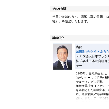
その他補足
当日ご参加の方へ、講師共著の書籍「
社）」を贈呈いたします。
講師紹介
講師
加藤彰 (かとう・あきら
ＮＰＯ法人日本ファシ
株式会社日本総合研究
ャー
1965年、愛知県生まれ
㈱デンソーにて半導体研
サルティングに従事。
組織変革推進（ファシリ
を基軸とした組織変革）
透、経営戦略／営業戦略
強い。また、テーマを問
話・学習の場づくり、新
ジャー育成を得意として