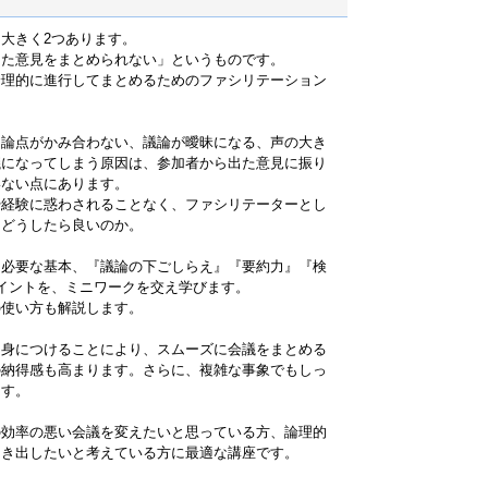
大きく2つあります。
出た意見をまとめられない」というものです。
論理的に進行してまとめるためのファシリテーション
、論点がかみ合わない、議論が曖昧になる、声の大き
議になってしまう原因は、参加者から出た意見に振り
いない点にあります。
や経験に惑わされることなく、ファシリテーターとし
はどうしたら良いのか。
に必要な基本、『議論の下ごしらえ』『要約力』『検
イントを、ミニワークを交え学びます。
の使い方も解説します。
を身につけることにより、スムーズに会議をまとめる
の納得感も高まります。さらに、複雑な事象でもしっ
ます。
の効率の悪い会議を変えたいと思っている方、論理的
引き出したいと考えている方に最適な講座です。