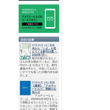
注目の記事
07月21日
(火)
更新
本から「いま」が見
えてくる新刊10選 ～
2026年7月～
毎日出版されるたく
さんの本を眺めていると、世の
中の“いま”が見えてくる。新刊
書籍の中から、今知っておきた
いテーマを扱った10冊の本を紹
介しま....
07月01日
(水)
更新
【重要】「アカデミ
ーヒルズ」閉館のお
知らせ
「アカデミーヒル
ズ」は、2024年6月30日をもっ
て閉館させていただくこととな
りました。これまでのご利用あ
りがとうございました。閉館ま