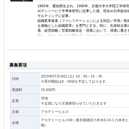
1965年、愛知県生まれ。1990年、京都大学大学院工学研
㈱デンソーにて半導体研究に従事した後、現在㈱日本総合
サルティングに従事。
組織変革推進（ファシリテーションによる対話／学習／創
を基軸とした組織変革）を専門とする。特に、生産財企業
透、経営戦略／営業戦略策定・浸透において、浸透に重き
強い。また、テーマを問わず、ワークショップ／ワークア
話・学習の場づくり、新商品開発支援、問題解決型研修に
ジャー育成を得意としている。
顧客企業メンバーの創造的意見を引き出すファシリテータ
の信条としており、メンバーが開放的にじっくりものを考
りには定評がある。グロービスや日経ビジネスセミナーで
募集要項
著書に、「ロジカル・ファシリテーション」ＰＨＰ研究所
ョン・グラフィック」「チーム・ビルディング」「ワーク
2015年07月18日
(土)
10：00～15：30
日時
ン」「ロジカル・ディスカッション」「ディシジョン・メ
※受付開始は9：30頃を予定しております。
も共著）日本経済新聞出版社、「ファシリテーション実践
ＨＰ
受講料
25,000円
30名
定員
※定員になり次第締切らせていただきます
主催
アカデミーヒルズ
アカデミーヒルズ49（東京都港区六本木6-10-1 六本木
会場
階）